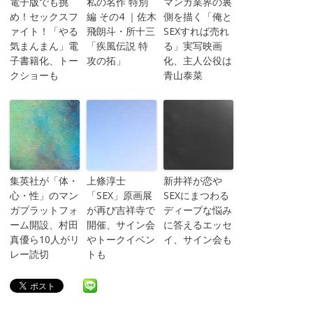
電子版でも挑
私の名作 特別
マンガ業界の裏
め！セックスフ
編 その4 ｜佐木
側を描く「俺と
ァイト！「やる
飛朗斗・所十三
SEXすれば売れ
気まんまん」電
「疾風伝説 特
る」実写映画
子書籍化、トー
攻の拓」
化、主人公役は
クショーも
青山泰菜
集英社が「体・
上條淳士
新井祥が恋や
心・性」のマン
「SEX」原画展
SEXにまつわる
ガプラットフォ
が再び吉祥寺で
ディープな悩み
ーム開設、村田
開催、サイン会
に答えるエッセ
真優ら10人がリ
やトークイベン
イ、サイン会も
レー読切
トも