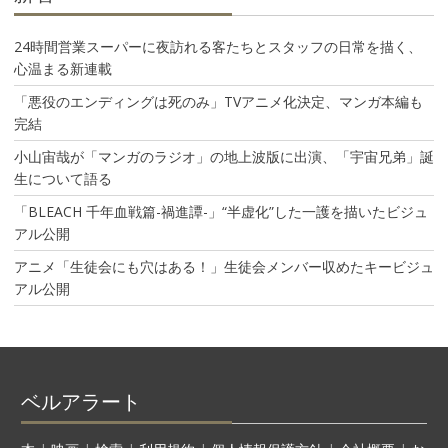
24時間営業スーパーに夜訪れる客たちとスタッフの日常を描く、
心温まる新連載
「悪役のエンディングは死のみ」TVアニメ化決定、マンガ本編も
完結
小山宙哉が「マンガのラジオ」の地上波版に出演、「宇宙兄弟」誕
生について語る
「BLEACH 千年血戦篇-禍進譚-」“半虚化”した一護を描いたビジュ
アル公開
アニメ「生徒会にも穴はある！」生徒会メンバー収めたキービジュ
アル公開
ベルアラート