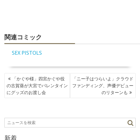
関連コミック
SEX PISTOLS
投
「かぐや様」四宮かぐや役
「ニー子はつらいよ」クラウド
稿
の古賀葵が大宮でバレンタイン
ファンディング、声優デビュー
ナ
にグッズのお渡し会
のリターンも
ビ
ゲ
ー
シ
ョ
ン
新着