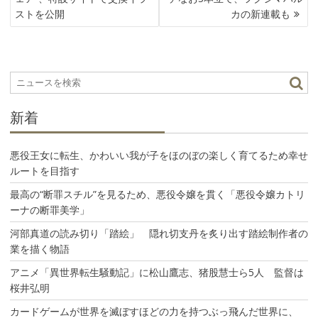
ナ
ストを公開
カの新連載も
ビ
ゲ
ー
シ
ョ
ン
新着
悪役王女に転生、かわいい我が子をほのぼの楽しく育てるため幸せ
ルートを目指す
最高の“断罪スチル”を見るため、悪役令嬢を貫く「悪役令嬢カトリ
ーナの断罪美学」
河部真道の読み切り「踏絵」 隠れ切支丹を炙り出す踏絵制作者の
業を描く物語
アニメ「異世界転生騒動記」に松山鷹志、猪股慧士ら5人 監督は
桜井弘明
カードゲームが世界を滅ぼすほどの力を持つぶっ飛んだ世界に、