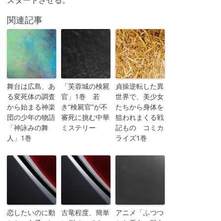
スタートさせる。
関連記事
舞台は広島、あ
「芙蓉城の検屍
貞操逆転した異
る変死体の調査
官」1巻 若
世界で、美少女
から始まる神楽
き“検屍官”が不
たちから身体を
団の少年の物語
審死に挑む中華
狙われまくる戦
「神詠みの舞
ミステリー
記もの コミカ
人」1巻
ライズ1巻
恋したいのに動
古竜程度、簡単
アニメ「ふつつ