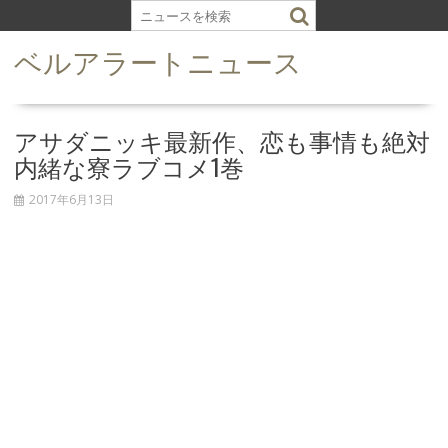
S
k
ベルアラートニュース
i
p
t
o
アサダニッキ最新作、恋も事情も絶対
c
内緒な寮ラブコメ1巻
o
n
2017年6月13日
t
e
n
t