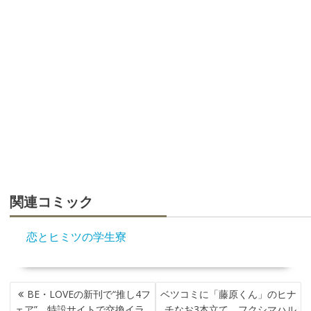
関連コミック
恋とヒミツの学生寮
投
BE・LOVEの新刊で“推し4フ
ベツコミに「藤原くん」のヒナ
稿
ェア”、特設サイトで交換イラ
チなお3本立て、フクシマハル