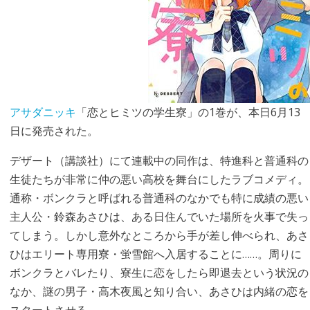
アサダニッキ
「恋とヒミツの学生寮」の1巻が、本日6月13
日に発売された。
デザート（講談社）にて連載中の同作は、特進科と普通科の
生徒たちが非常に仲の悪い高校を舞台にしたラブコメディ。
通称・ボンクラと呼ばれる普通科のなかでも特に成績の悪い
主人公・鈴森あさひは、ある日住んでいた場所を火事で失っ
てしまう。しかし意外なところから手が差し伸べられ、あさ
ひはエリート専用寮・蛍雪館へ入居することに……。周りに
ボンクラとバレたり、寮生に恋をしたら即退去という状況の
なか、謎の男子・高木夜風と知り合い、あさひは内緒の恋を