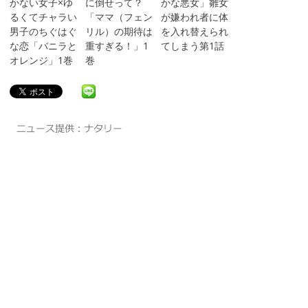
かない女子×ゆ
に倒せって？
かな悪女」雛女
るくてチャラい
「ママ（フェン
が嫌われ者に体
男子のちぐはぐ
リル）の期待は
を入れ替えられ
な恋「バニラと
重すぎる！」1
てしまう第1話
オレンジ」1巻
巻