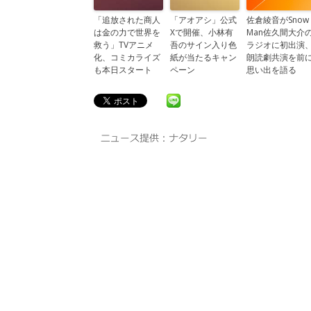
「追放された商人
「アオアシ」公式
佐倉綾音がSnow
は金の力で世界を
Xで開催、小林有
Man佐久間大介
救う」TVアニメ
吾のサイン入り色
ラジオに初出演
化、コミカライズ
紙が当たるキャン
朗読劇共演を前
も本日スタート
ペーン
思い出を語る