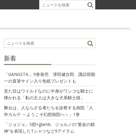
新着
「GANGSTA.」9巻発売 津田健次郎、諏訪部順
一の直筆サイン入り色紙プレゼントも
見た目はワイルドなのに中身がワンコな騎士に
懐かれる「私の主人は大きな犬系騎士様」
舞台は、人ならざる者たちを診察する病院「人
外カルテ ～ようこそ幻想病院へ～」1巻
「ジョジョ」5部×glamb、ジョルノの“黄金の精
神”を表現したTシャツなど9アイテム