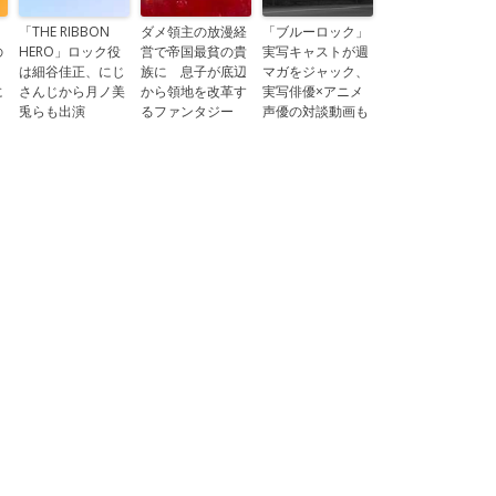
「THE RIBBON
ダメ領主の放漫経
「ブルーロック」
の
HERO」ロック役
営で帝国最貧の貴
実写キャストが週
、
は細谷佳正、にじ
族に 息子が底辺
マガをジャック、
に
さんじから月ノ美
から領地を改革す
実写俳優×アニメ
兎らも出演
るファンタジー
声優の対談動画も