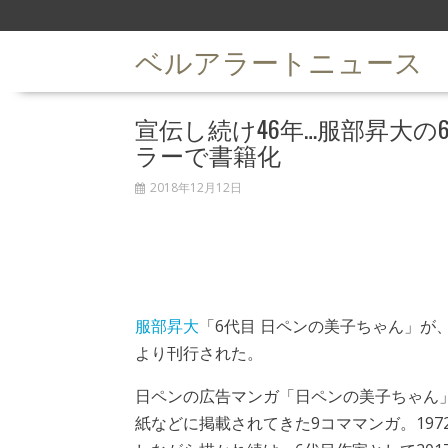
S
k
ベルアラートニュース
i
p
t
宣伝し続け46年…服部昇大
o
c
ラーで書籍化
o
n
2018年12月12日
t
e
n
t
服部昇大
「6代目 日ペンの美子ちゃん」が、
より刊行された。
日ペンの広告マンガ「日ペンの美子ちゃん
紙などに掲載されてきた9コママンガ。197