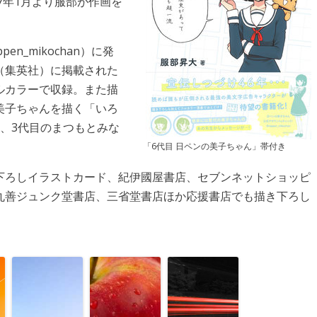
7年1月より服部が作画を
en_mikochan）に発
（集英社）に掲載された
ルカラーで収録。また描
美子ちゃんを描く「いろ
、3代目のまつもとみな
「6代目 日ペンの美子ちゃん」帯付き
下ろしイラストカード、紀伊國屋書店、セブンネットショッピ
丸善ジュンク堂書店、三省堂書店ほか応援書店でも描き下ろし