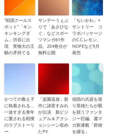
“戦国クールス
サンデーうぇぶ
「ちいかわ」×
ポット”「キン
りで「あさひな
サントリー コ
キンキングダ
ぐ」などスポー
ラボパッケージ
ム」渋谷に出
ツマンガ61作
のC.C.レモン、
現 実物大の王
品、204巻分が
NOPEなど9月
騎の矛持てる
無料公開
発売
かつての教え子
「楽園追放」新
傾国の兵器を巡
に執着される…
作に諸星すみれ
り英雄たちが覇
一途すぎる青年
が出演 新ビジ
を競うファンタ
に愛される戦慄
ュアル＆アクシ
ジー巨編、週マ
のラブストーリ
ョンシーン収め
ガ新連載「群雄
ー
たPV
を綴る」