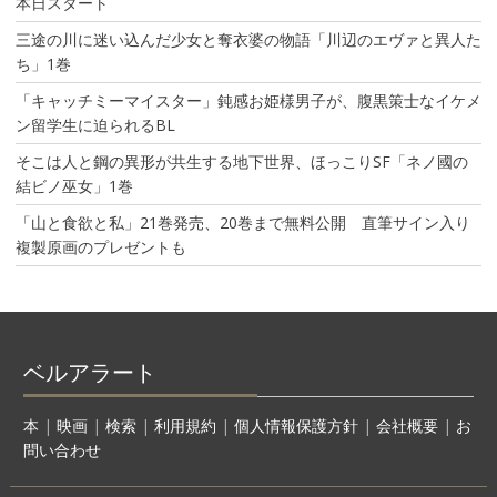
本日スタート
三途の川に迷い込んだ少女と奪衣婆の物語「川辺のエヴァと異人た
ち」1巻
「キャッチミーマイスター」鈍感お姫様男子が、腹黒策士なイケメ
ン留学生に迫られるBL
そこは人と鋼の異形が共生する地下世界、ほっこりSF「ネノ國の
結ビノ巫女」1巻
「山と食欲と私」21巻発売、20巻まで無料公開 直筆サイン入り
複製原画のプレゼントも
ベルアラート
本
|
映画
|
検索
|
利用規約
|
個人情報保護方針
|
会社概要
|
お
問い合わせ