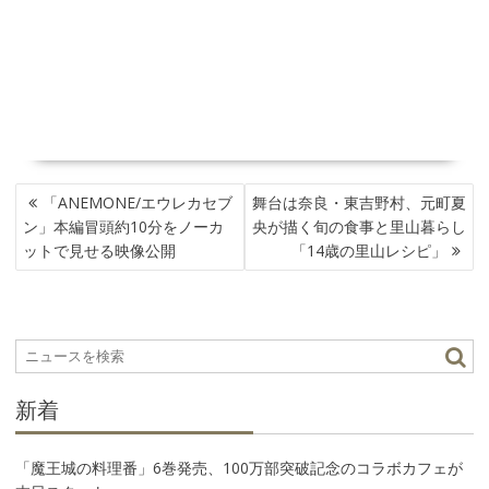
投
「ANEMONE/エウレカセブ
舞台は奈良・東吉野村、元町夏
稿
ン」本編冒頭約10分をノーカ
央が描く旬の食事と里山暮らし
ナ
ットで見せる映像公開
「14歳の里山レシピ」
ビ
ゲ
ー
シ
ョ
ン
新着
「魔王城の料理番」6巻発売、100万部突破記念のコラボカフェが