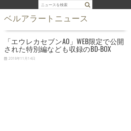
S
k
ベルアラートニュース
i
p
t
o
「エウレカセブンAO」WEB限定で公開
c
された特別編なども収録のBD-BOX
o
n
2018年11月14日
t
e
n
t