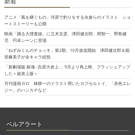
新着
アニメ「風を継ぐもの」河原で釣りをする永倉らのイラスト ショ
ートストーリーも公開
映画「踊る大捜査線」に立木文彦、津田健次郎、関智一、野島健
児 円卓シーンに登場
「ねずみくんのチョッキ」第2期、10月放送開始 津田健次郎＆能
登麻美子が全キャラ続投
「新劇場版 銀魂 -吉原大炎上-」9月より再上映、ブラッシュアップ
した＜超炎上版＞
月刊漫画ガロ 林静一のイラスト用いたカプセルトイ、「赤色エレ
ジー」のハンカチなど
ベルアラート