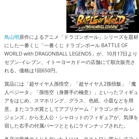
鳥山明
原作によるアニメ「ドラゴンボール」シリーズを題材
にした一番くじ「一番くじ ドラゴンボール BATTLE OF
WORLD with DRAGONBALL LEGENDS」が、10月17日より
セブン-イレブン、イトーヨーカドーの店舗にて順次販売さ
れる。価格は1回650円。
賞品には「超サイヤ人孫悟空」「超サイヤ人2孫悟飯」「魔
人ベジータ」「孫悟空（身勝手の極意）」といったフィギュ
アをはじめ、スマホリング、グラス、色紙、小皿などを用
意。またコラボ賞としてアプリゲーム「ドラゴンボール レ
ジェンズ」から主人公・シャロットのフィギュアが、気弾を
宿した右手の付属パーツとともにラインナップされた。