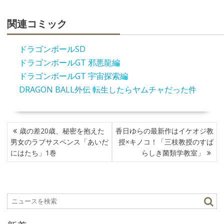
関連コミック
ドラゴンボールSD
ドラゴンボールGT 邪悪龍編
ドラゴンボールGT 宇宙探索編
DRAGON BALL外伝 転生したらヤムチャだった件
投
歳の差20歳、秘密を抱えた
香日ゆらの最新作はイケオジ教
稿
男女のラブサスペンス「あいだ
授×キノコ！「三枝教授のすば
ナ
にはたち」1巻
らしき菌類学教室」
ビ
ゲ
ー
シ
ョ
ン