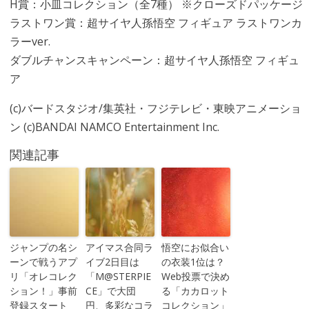
H賞：小皿コレクション（全7種） ※クローズドパッケージ
ラストワン賞：超サイヤ人孫悟空 フィギュア ラストワンカ
ラーver.
ダブルチャンスキャンペーン：超サイヤ人孫悟空 フィギュ
ア
(c)バードスタジオ/集英社・フジテレビ・東映アニメーショ
ン (c)BANDAI NAMCO Entertainment Inc.
関連記事
ジャンプの名シ
アイマス合同ラ
悟空にお似合い
ーンで戦うアプ
イブ2日目は
の衣装1位は？
リ「オレコレク
「M@STERPIE
Web投票で決め
ション！」事前
CE」で大団
る「カカロット
登録スタート
円、多彩なコラ
コレクション」