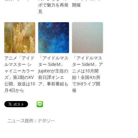
ボで魅力を再発
開催
見
アニメ「アイド
「アイドルマス
「アイドルマス
ルマスター シ
ター SideM」
ター SideM」ア
ャイニーカラー
Jupiterが主役の
ニメは10月開
ズ」第2期のKV
前日譚オンエ
始！全国4カ所
公開、放送は10
ア、事前番組も
で3rdライブ開
月4日から
催