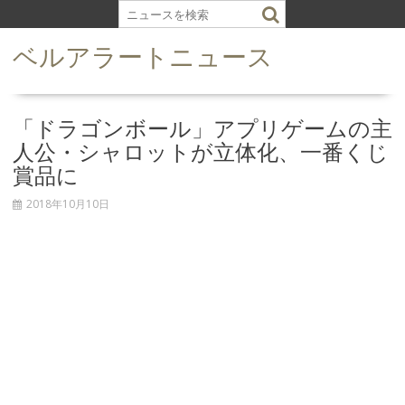
S
k
ベルアラートニュース
i
p
t
o
「ドラゴンボール」アプリゲームの主
c
人公・シャロットが立体化、一番くじ
o
賞品に
n
t
2018年10月10日
e
n
t