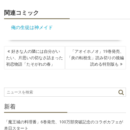
関連コミック
俺の生徒は神メイド
投
好きな人の隣には自分がい
「アオイホノオ」19巻発売、
稿
たい、片思いの切なさ詰まった
「炎の転校生」読み切りの後編
ナ
初恋物語「たそがれの春」
読める特別版も
ビ
ゲ
ー
シ
ョ
ン
新着
「魔王城の料理番」6巻発売、100万部突破記念のコラボカフェが
本日スタート