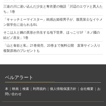
三途の川に迷い込んだ少女と奪衣婆の物語「川辺のエヴァと異人た
ち」1巻
「キャッチミーマイスター」鈍感お姫様男子が、腹黒策士なイケメ
ン留学生に迫られるBL
そこは人と鋼の異形が共生する地下世界、ほっこりSF「ネノ國の
結ビノ巫女」1巻
「山と食欲と私」21巻発売、20巻まで無料公開 直筆サイン入り
複製原画のプレゼントも
ベルアラート
本
|
映画
|
検索
|
利用規約
|
個人情報保護方針
|
会社概要
|
お
問い合わせ