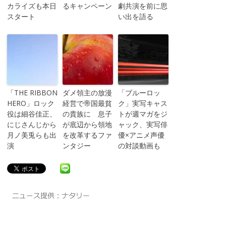
カライズも本日
るキャンペーン
劇共演を前に思
スタート
い出を語る
「THE RIBBON
ダメ領主の放漫
「ブルーロッ
HERO」ロック
経営で帝国最貧
ク」実写キャス
役は細谷佳正、
の貴族に 息子
トが週マガをジ
にじさんじから
が底辺から領地
ャック、実写俳
月ノ美兎らも出
を改革するファ
優×アニメ声優
演
ンタジー
の対談動画も