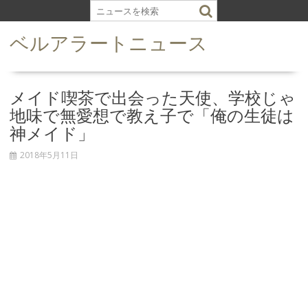
S
k
ベルアラートニュース
i
p
t
o
メイド喫茶で出会った天使、学校じゃ
c
地味で無愛想で教え子で「俺の生徒は
o
神メイド」
n
t
2018年5月11日
e
n
t