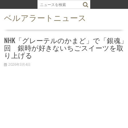
S
k
ベルアラートニュース
i
p
t
o
NHK「グレーテルのかまど」で「銀魂」
c
回 銀時が好きないちごスイーツを取
o
り上げる
n
t
2026年3月4日
e
n
t