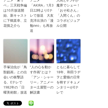
アニメ「東リ
アニメ
入間と6つ子が
ベ」三天戦争編
「AKIRA」1月3
魔界でシェー！
は10月放送開
日22時よりEテ
「おそ松さん」
始、新キャスト
レで放送 大友
「入間くん」の
に下鶴直幸、立
克洋出演の「漫
コラボビジュア
花慎之介ら
勉neo」も再放
ル公開
送
手塚治虫が「鳥
“人の心を動か
ともに暮らして
獣戯画」との出
す作画”とは？
18年、和田ラヂ
会いの衝撃語
「アン・シャー
ヲと愛猫の日常
る、Eテレで
リー」アニメー
を映すドキュメ
1982年の「日
ター土屋堅一の
ンタリーがEテ
曜美術館」放送
解説書
レで