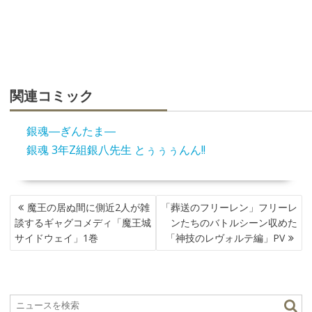
関連コミック
銀魂―ぎんたま―
銀魂 3年Z組銀八先生 とぅぅぅんん!!
投
魔王の居ぬ間に側近2人が雑
「葬送のフリーレン」フリーレ
稿
談するギャグコメディ「魔王城
ンたちのバトルシーン収めた
ナ
サイドウェイ」1巻
「神技のレヴォルテ編」PV
ビ
ゲ
ー
シ
ョ