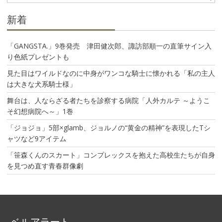
ン
新着
「GANGSTA.」9巻発売 津田健次郎、諏訪部順一の直筆サイン入
り色紙プレゼントも
見た目はワイルドなのに中身がワンコな騎士に懐かれる「私の主人
は大きな犬系騎士様」
舞台は、人ならざる者たちを診察する病院「人外カルテ ～ようこ
そ幻想病院へ～」1巻
「ジョジョ」5部×glamb、ジョルノの“黄金の精神”を表現したTシ
ャツなど9アイテム
「笹森くんのスカート」コンプレックスを抱えた高校生たちが自身
を見つめ直す青春群像劇
ベルアラート