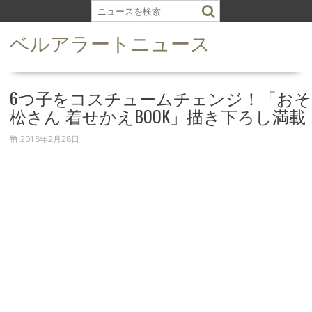
S
k
ベルアラートニュース
i
p
t
o
6つ子をコスチュームチェンジ！「おそ
c
松さん 着せかえBOOK」描き下ろし満載
o
n
2018年2月28日
t
e
n
t