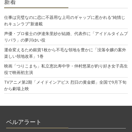
新着
仕事は完璧なのに恋に不器用な上司のギャップに惹かれる“純情じ
れキュンラブ”新連載
声優・プロ雀士の伊達朱里紗が結婚、代表作に「アイドルタイムプ
リパラ」の夢川ゆい役
運命変えるため銀貨1枚から不毛な領地を豊かに「没落令嬢の案外
楽しい領地改革」1巻
映画「つりこまち」私立恵比寿中学・仲村悠菜が釣り好き女子高生
役で映画初主演
TVアニメ第2期「メイドインアビス 烈日の黄金郷」全国で9月下旬
から劇場上映
ベルアラート