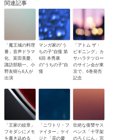
関連記事
「魔王城の料理
マンガ家の”う
「アトム ザ・
番」音声ドラマ
ちの子”自慢 第
ビギニング」カ
化、富田美憂、
6回 本秀康
サハラテツロー
諏訪部順一、小
の“うちの子”自
のサイン会が東
野友樹ら6人が
慢
京で、6巻発売
出演
記念
「王家の紋章」
「ニワトリ・フ
壮絶な復讐サス
フキダシにメモ
ァイター」ケイ
ペンス「十字架
を書き込める
ジと「花の慶
のろくにん」完