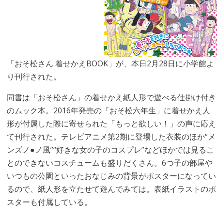
「おそ松さん 着せかえBOOK」が、本日2月28日に小学館よ
り刊行された。
同書は「おそ松さん」の着せかえ紙人形で遊べる仕掛け付き
のムック本。2016年発売の「おそ松六年生」に着せかえ人
形が付属した際に寄せられた「もっと欲しい！」の声に応え
て刊行された。テレビアニメ第2期に登場した衣装のほか“メ
ンズノ●ノ風”“好きな女の子のコスプレ”などほかでは見るこ
とのできないコスチュームも盛りだくさん。6つ子の部屋や
いつもの公園といったおなじみの背景がポスターになってい
るので、紙人形を立たせて遊んでみては。表紙イラストのポ
スターも付属している。