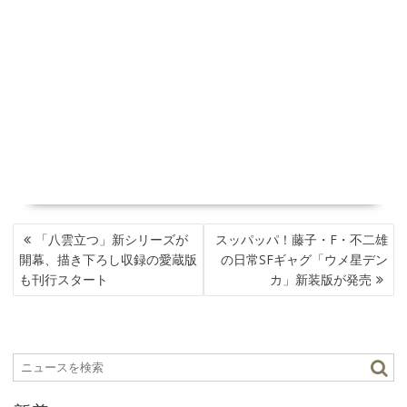
投
「八雲立つ」新シリーズが
スッパッパ！藤子・F・不二雄
稿
開幕、描き下ろし収録の愛蔵版
の日常SFギャグ「ウメ星デン
ナ
も刊行スタート
カ」新装版が発売
ビ
ゲ
ー
シ
ョ
ン