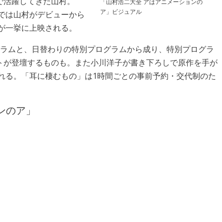
で活躍してきた山村。
「山村浩二大全 アはアニメーションの
ア」ビジュアル
では山村がデビューから
品が一挙に上映される。
グラムと、日替わりの特別プログラムから成り、特別プログラ
トが登壇するものも。また小川洋子が書き下ろしで原作を手が
れる。「耳に棲むもの」は1時間ごとの事前予約・交代制のた
ンのア」