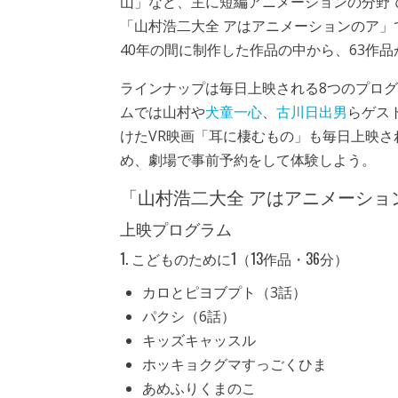
山」など、主に短編アニメーションの分野
「山村浩二大全 アはアニメーションのア」
40年の間に制作した作品の中から、63作
ラインナップは毎日上映される8つのプロ
ムでは山村や
犬童一心
、
古川日出男
らゲス
けたVR映画「耳に棲むもの」も毎日上映さ
め、劇場で事前予約をして体験しよう。
「山村浩二大全 アはアニメーショ
上映プログラム
1. こどものために1（13作品・36分）
カロとピヨブプト（3話）
パクシ（6話）
キッズキャッスル
ホッキョクグマすっごくひま
あめふりくまのこ