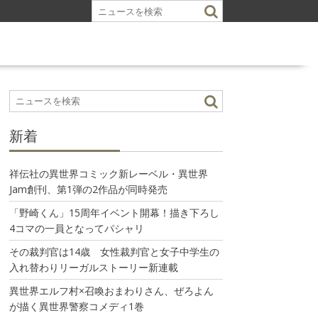
新着
祥伝社の異世界コミック新レーベル・異世界
Jam創刊、第1弾の2作品が同時発売
「野崎くん」15周年イベント開幕！描き下ろし
4コマの一員となってパシャリ
その裁判官は14歳 女性裁判官と女子中学生の
入れ替わりリーガルストーリー新連載
異世界エルフ村×召喚おまわりさん、ぜろよん
が描く異世界警察コメディ1巻