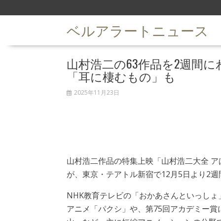
S
k
ベルアラートニュース
i
p
t
山村浩二の63作品を2週間
o
c
「耳に棲むもの」も
o
n
2025年11月23日
t
e
n
t
山村浩二作品の特集上映「山村浩二大全 ア
が、東京・テアトル新宿で12月5日より2
NHK教育テレビの「おかあさんといっしょ
アニメ「パクシ」や、第75回アカデミー賞