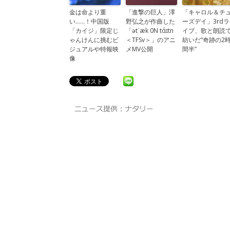
金は命より重
「進撃の巨人」澤
「キャロル＆チ
い……！中国版
野弘之が作曲した
ーズデイ」3rdラ
「カイジ」限定じ
「ətˈæk 0N tάɪtn
イブ、歌と朗読
ゃんけんに挑むビ
＜TFSv＞」のアニ
紡いだ“奇跡の2
ジュアルや特報映
メMV公開
間半”
像