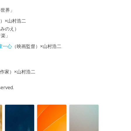
い世界」
）×山村浩二
ゆめみのえ）
音楽」
童一心
（映画監督）×山村浩二
」
作家）×山村浩二
served.