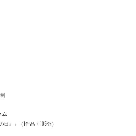
約制
ラム
日』」（1作品・105分）