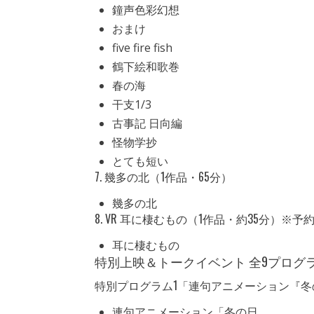
鐘声色彩幻想
おまけ
five fire fish
鶴下絵和歌巻
春の海
干支1/3
古事記 日向編
怪物学抄
とても短い
7. 幾多の北（1作品・65分）
幾多の北
8. VR 耳に棲むもの（1作品・約35分）※予
耳に棲むもの
特別上映＆トークイベント 全9プログ
特別プログラム1「連句アニメーション『冬の
連句アニメーション「冬の日