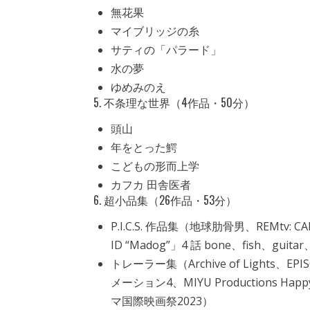
無花果
マイブリッジの糸
サティの「パラード」
水の夢
ゆめみのえ
5. 不条理な世界（4作品・50分）
頭山
年をとった鰐
こどもの形而上学
カフカ 田舎医者
6. 超小品集（26作品・53分）
P.I.C.S. 作品集（地球肋骨男、REMtv: CAR
ID “Madog”」4 話 bone、fish、guitar
トレーラー集（Archive of Lights、EPIS
メーション4、MIYU Productions H
マ国際映画祭2023）