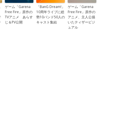
ュ
ゲーム「Garena
「BanG Dream!」
ゲーム「Garena
Free Fire」原作の
10周年ライブに総
Free Fire」原作の
で
TVアニメ あらす
勢10バンド50人の
アニメ、主人公描
時
じ＆PV公開
キャスト集結
いたティザービジ
ュアル