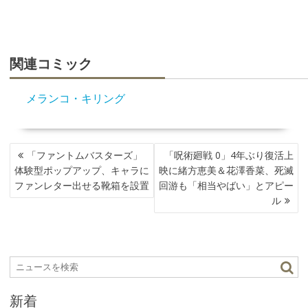
関連コミック
メランコ・キリング
投
「ファントムバスターズ」
「呪術廻戦 0」4年ぶり復活上
稿
体験型ポップアップ、キャラに
映に緒方恵美＆花澤香菜、死滅
ナ
ファンレター出せる靴箱を設置
回游も「相当やばい」とアピー
ビ
ル
ゲ
ー
シ
ョ
ン
新着