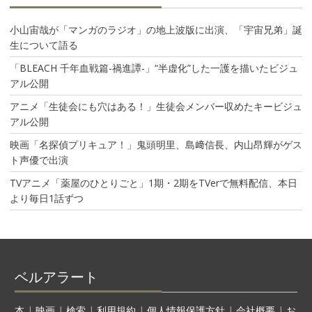
小山宙哉が「マンガのラジオ」の地上波版に出演、「宇宙兄弟」誕
生について語る
「BLEACH 千年血戦篇-禍進譚-」“半虚化”した一護を描いたビジュ
アル公開
アニメ「生徒会にも穴はある！」生徒会メンバー収めたキービジュ
アル公開
映画「名探偵プリキュア！」鬼頭明里、島﨑信長、内山昂輝がゲス
ト声優で出演
TVアニメ「薬屋のひとりごと」1期・2期をTVerで無料配信、本日
より毎日1話ずつ
ベルアラート
本
|
映画
|
検索
|
利用規約
|
個人情報保護方針
|
会社概要
|
お