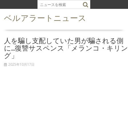
S
k
ベルアラートニュース
i
p
t
o
人を騙し支配していた男が騙される側
c
に…復讐サスペンス「メランコ・キリン
o
グ」
n
t
2025年10月17日
e
n
t