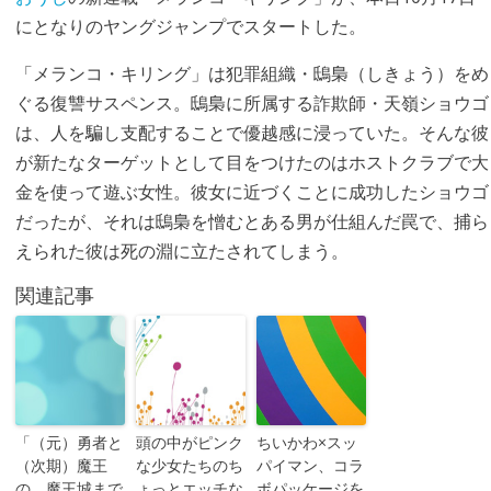
にとなりのヤングジャンプでスタートした。
「メランコ・キリング」は犯罪組織・鴟梟（しきょう）をめ
ぐる復讐サスペンス。鴟梟に所属する詐欺師・天嶺ショウゴ
は、人を騙し支配することで優越感に浸っていた。そんな彼
が新たなターゲットとして目をつけたのはホストクラブで大
金を使って遊ぶ女性。彼女に近づくことに成功したショウゴ
だったが、それは鴟梟を憎むとある男が仕組んだ罠で、捕ら
えられた彼は死の淵に立たされてしまう。
関連記事
「（元）勇者と
頭の中がピンク
ちいかわ×スッ
（次期）魔王
な少女たちのち
パイマン、コラ
の、魔王城まで
ょっとエッチな
ボパッケージを