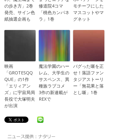
の歩き方」2巻
修道院4コマ
モチーフにした
発売、サイン色
「桃色カンパネ
マスコットやマ
紙抽選企画も
ラ」1巻
グネット
映画
魔法学園のハー
バグった噺を正
「GROTESQQ
レム、大学生の
せ！落語ファン
QUE」の1作
サスペンス、異
タジアストーリ
「エリィアン
種族ラブコメ
ー「無花果と落
ズ」に宇宙局局
3作の新連載が
とし噺」1巻
長役で大塚明夫
REXで
が出演