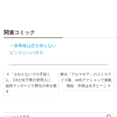
関連コミック
一条華緒は恋を知らない
ピンクとハバネロ
投
「さわらないで小手指く
舞台「アルマギア」のコミカラ
稿
ん」DKが女子寮の管理人に、
イズ版、webアクションで連載
ナ
超絶マッサージで寮生の体を癒
開始 作画は水月とーこ
ビ
す
ゲ
ー
シ
ョ