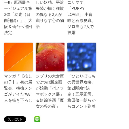
ー!!」原画展キ
しい妖精、平浜
ニサマで
ービジュアル第
矢陸が描く種族
「PUPPY
2弾「助走（日
の異なる2人が
LOVE!!」 小倉
向翔陽）」、大
織りなす心の物
唯と石原夏織、
阪＆仙台へ巡回
語
ソロ曲も2人で
決定
披露
マンガ「【推し
ジブリの大倉庫
「ひとりぼっち
の子】」初の展
で2つの新企画
の異世界攻略」
覧会、横槍メン
が始動「パノラ
第2期制作決
ゴがアイたち8
マボックス展」
定！五示正司、
人を描き下ろし
＆短編映画「魔
梅田修一朗らか
女の谷の夜」
らコメント到着