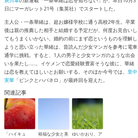
辰川皐
の新連載「一条華緒は恋を知らない」が、本日10月3
日にマーガレット21号（集英社）でスタートした。
主人公・一条華緒は、超お嬢様学校に通う高校2年生。卒業
後は親の推薦した相手と結婚する予定だが、何度お見合いし
てもうまくいかない。婚約の前にまず恋というものを理解し
ようと思い立った華緒は、昔読んだ少女マンガを参考に電車
通学に挑戦。すると、1人の男子と少女マンガのような出会
いを果たし……。イケメンで恋愛経験豊富そうな彼に、華緒
は恋を教えてほしいとお願いする。そのほか今号では、
里中
実華
「ピンクとハバネロ」が最終回を迎えた。
関連記事
「ハイキュ
裕福な少女と美
ゆいかおり、ア