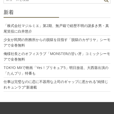
ン
新着
「株式会社マジルミエ」第2期、無戸籍で経歴不明の謎多き男・真
尾笑役に白井悠介
少女が民間の刑務所からの脱獄を目指す「脱獄のカザリヤ」シーモ
アで全巻無料
俺様社長とのオフィスラブ「MONSTERの甘い牙」コミックシーモ
アで全巻無料
TOKYO MXで映画「Yes！プリキュア5」明日放送、大西葵出演の
「たんプリ」特番も
仕事は完璧なのに恋に不器用な上司のギャップに惹かれる“純情じ
れキュンラブ”新連載