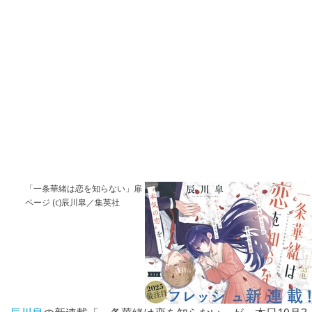
「一条華緒は恋を知らない」扉
ページ (c)辰川皐／集英社