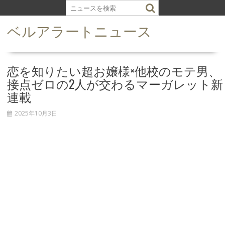
S
k
ベルアラートニュース
i
p
t
o
恋を知りたい超お嬢様×他校のモテ男、
c
接点ゼロの2人が交わるマーガレット新
o
連載
n
t
2025年10月3日
e
n
t