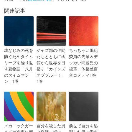
関連記事
幼なじみの死を
ジャズ部の仲間
ちっちゃい風紀
防ぐためタイム
たちとともに函
委員の先輩＆デ
リープを繰り返
館から世界を目
ッカい問題児の
す夏物語「八月
指す「カインズ
後輩、体格差百
のタイムマシ
オブブルー！」
合コメディ1巻
ン」1巻
1巻
メカニックガー
自分を殺した男
前世で自分を処
ルズが名車に新
と偽装夫婦に、
刑した男に愛さ