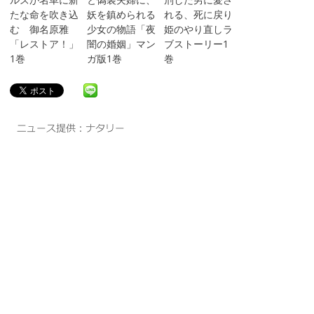
たな命を吹き込
妖を鎮められる
れる、死に戻り
む 御名原雅
少女の物語「夜
姫のやり直しラ
「レストア！」
闇の婚姻」マン
ブストーリー1
1巻
ガ版1巻
巻