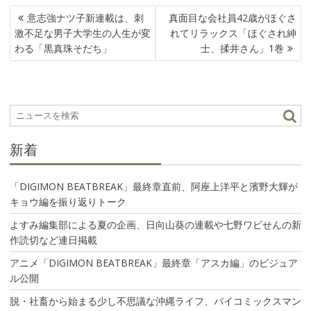
投
意志強ナツ子新連載は、刺
真面目な会社員42歳がほぐさ
稿
激不足な男子大学生の人生が変
れてリラックス「ほぐされ紳
ナ
わる「黒真珠そだち」
士、揉井さん」1巻
ビ
ゲ
ー
シ
ョ
ン
新着
「DIGIMON BEATBREAK」最終章直前、阿座上洋平と濱野大輝が
キョウ編を振り返りトーク
よすみ編集部による夏の企画、日向山葵の連載や七野ワビせんの新
作読切など連日掲載
アニメ「DIGIMON BEATBREAK」最終章「アスカ編」のビジュア
ル公開
脱・社畜から始まる少し不思議な沖縄ライフ、パイコミックスマン