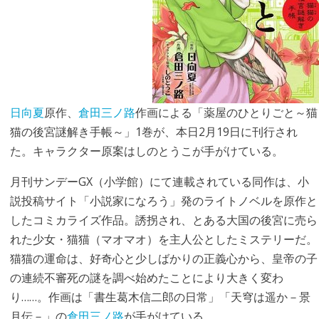
日向夏
原作、
倉田三ノ路
作画による「薬屋のひとりごと～猫
猫の後宮謎解き手帳～」1巻が、本日2月19日に刊行され
た。キャラクター原案はしのとうこが手がけている。
月刊サンデーGX（小学館）にて連載されている同作は、小
説投稿サイト「小説家になろう」発のライトノベルを原作と
したコミカライズ作品。誘拐され、とある大国の後宮に売ら
れた少女・猫猫（マオマオ）を主人公としたミステリーだ。
猫猫の運命は、好奇心と少しばかりの正義心から、皇帝の子
の連続不審死の謎を調べ始めたことにより大きく変わ
り……。作画は「書生葛木信二郎の日常」「天穹は遥か－景
月伝－」の
倉田三ノ路
が手がけている。