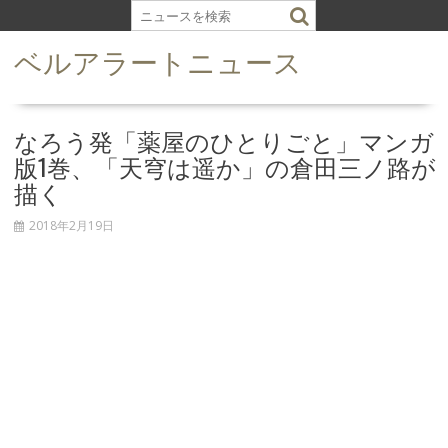
S
k
ベルアラートニュース
i
p
t
o
なろう発「薬屋のひとりごと」マンガ
c
版1巻、「天穹は遥か」の倉田三ノ路が
o
描く
n
t
2018年2月19日
e
n
t