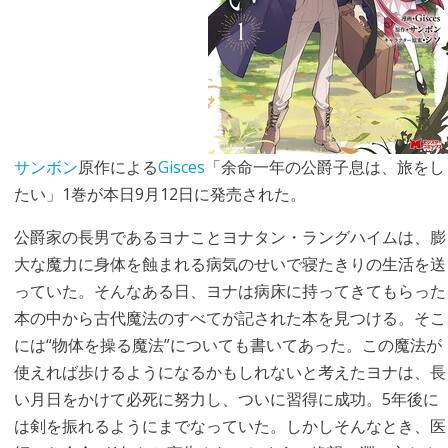
サンボン
原作による
Gisces
「余命一年の公爵子息は、旅をし
たい」1巻が本日9月12日に発売された。
公爵家の長男であるヨナことヨナタン・ラングハイムは、膨
大な魔力に身体を蝕まれる病気のせいで寝たきりの生活を送
っていた。そんなある日、ヨナは病床に持ってきてもらった
本の中から古代魔法のすべてが記された本を見つける。そこ
には“物体を操る魔法”についても書いてあった。この魔法が
使えれば歩けるようになるかもしれないと考えたヨナは、長
い月日をかけて必死に努力し、ついに習得に成功。5年後に
は剣を振れるようにまでなっていた。しかしそんなとき、医