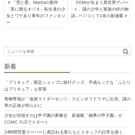
投
「雪と墨」Maritaの新作
DEMIが住まう異世界アパー
稿
「君に贈るキヅタ」転生者の少
ト、謎の少年と家族の絆の物
ナ
女とワケあり青年のファンタジ
語…ベツコミで2本の新連載
ビ
ー
ゲ
ー
シ
ョ
ン
新着
「プリキュア」限定ショップに旅行グッズ、平成ルックな「ふたり
はプリキュア」も登場
青柳尊哉が「仮面ライダーゼッツ」スピンオフドラマに出演、謎の
男の正体が明らかに
少女が目指すのは甲子園の夢舞台 新連載「柚季の甲子園」が
COMIC FUZでスタート
24時間営業スーパーに夜訪れる客たちとスタッフの日常を描く、