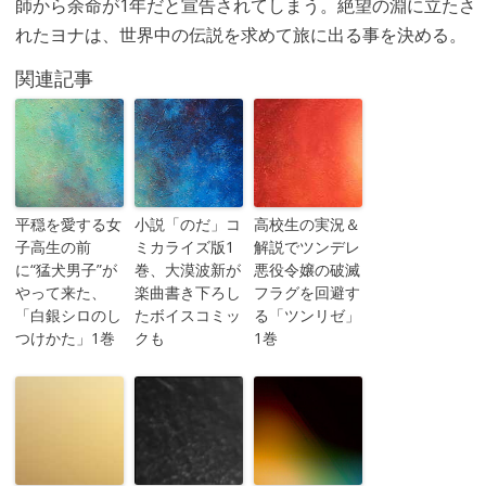
師から余命が1年だと宣告されてしまう。絶望の淵に立たさ
れたヨナは、世界中の伝説を求めて旅に出る事を決める。
関連記事
平穏を愛する女
小説「のだ」コ
高校生の実況＆
子高生の前
ミカライズ版1
解説でツンデレ
に“猛犬男子”が
巻、大漠波新が
悪役令嬢の破滅
やって来た、
楽曲書き下ろし
フラグを回避す
「白銀シロのし
たボイスコミッ
る「ツンリゼ」
つけかた」1巻
クも
1巻