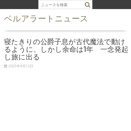
S
k
ベルアラートニュース
i
p
t
o
寝たきりの公爵子息が古代魔法で動け
c
るように、しかし余命は1年 一念発起
o
し旅に出る
n
t
2025年9月12日
e
n
t