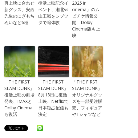
再上映に合わせ
復活上映記念イ
2025 in
新グッズ、安西
ベント、湘北vs
cinema」のム
先生のにぎもち
山王戦をシブツ
ビチケ情報公
ぬいなど6種
タで追体験
開 Dolby
Cinema版も上
映
「THE FIRST
「THE FIRST
「THE FIRST
SLAM DUNK」
SLAM DUNK」
SLAM DUNK」
復活上映の劇場
8月13日に復活
オリジナルグッ
発表、IMAXと
上映、Netflixで
ズを一部受注販
Dolby Cinema
日本独占配信も
売、フィギュア
も復活
決定
やTシャツなど