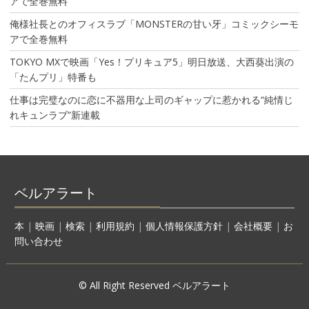
アで全巻無料
俺様社長とのオフィスラブ「MONSTERの甘い牙」コミックシーモ
アで全巻無料
TOKYO MXで映画「Yes！プリキュア5」明日放送、大西葵出演の
「たんプリ」特番も
仕事は完璧なのに恋に不器用な上司のギャップに惹かれる“純情じ
れキュンラブ”新連載
ベルアラート
本
|
映画
|
検索
|
利用規約
|
個人情報保護方針
|
会社概要
|
お
問い合わせ
© All Right Reserved ベルアラート