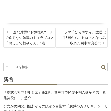
投
一途な片思いお嬢様×クール
ドラマ「ひらやすみ」放送は
稿
で食えない執事の主従ラブコメ
11月3日から、ヒロトとなつみ
ナ
「おしえて執事くん」1巻
収めた劇中写真公開
ビ
ゲ
ー
シ
ョ
ン
新着
「株式会社マジルミエ」第2期、無戸籍で経歴不明の謎多き男・真
尾笑役に白井悠介
少女が民間の刑務所からの脱獄を目指す「脱獄のカザリヤ」シーモ