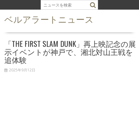
S
k
ベルアラートニュース
i
p
t
o
「THE FIRST SLAM DUNK」再上映記念の展
c
示イベントが神戸で、湘北対山王戦を
o
追体験
n
t
2025年9月12日
e
n
t