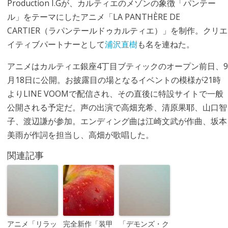
Production I.Gが、カルティエのメゾンの象徴「パンテー
ル」をテーマにしたアニメ「LA PANTHÈRE DE
CARTIER（ラパンテールドゥカルティエ）」を制作。クリエ
イティブパートナーとして
浦沢直樹
も名を連ねた。
アニメはカルティエ銀座4丁目ブティックのオープン前日、9
月18日に公開。お披露目の場となるイベントの模様が21時
よりLINE VOOMで配信され、その直後に特設サイトで一般
公開される予定だ。声の出演で高畑充希、清原果耶、山口智
子、渡辺謙が参加。エンディング曲は江崎文武が作曲、坂本
美雨が作詞を担当し、高畑が歌唱した。
関連記事
アニメ「リラッ
完全新作「装甲
「デモンズ・ク