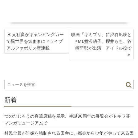
投
元社畜がキャンピングカー
映画「キミプリ」に渋谷凪咲と
稿
で異世界を気ままにドライブ
≠ME蟹沢萌子、櫻井もも、谷
ナ
アルファポリス新連載
崎早耶が出演 アイドル役で
ビ
ゲ
ー
シ
ョ
ン
新着
つのだじろうの直筆原稿を展示、生誕90周年の展覧会がトキワ荘
マンガミュージアムで
村民全員が許嫁を強制される田舎に、都会から少年がやって来る因