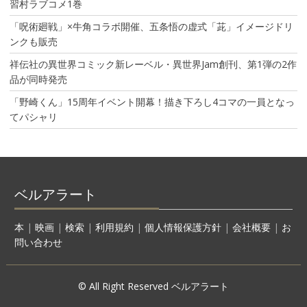
習村ラブコメ1巻
「呪術廻戦」×牛角コラボ開催、五条悟の虚式「茈」イメージドリ
ンクも販売
祥伝社の異世界コミック新レーベル・異世界Jam創刊、第1弾の2作
品が同時発売
「野崎くん」15周年イベント開幕！描き下ろし4コマの一員となっ
てパシャリ
ベルアラート
本
|
映画
|
検索
|
利用規約
|
個人情報保護方針
|
会社概要
|
お
問い合わせ
© All Right Reserved ベルアラート