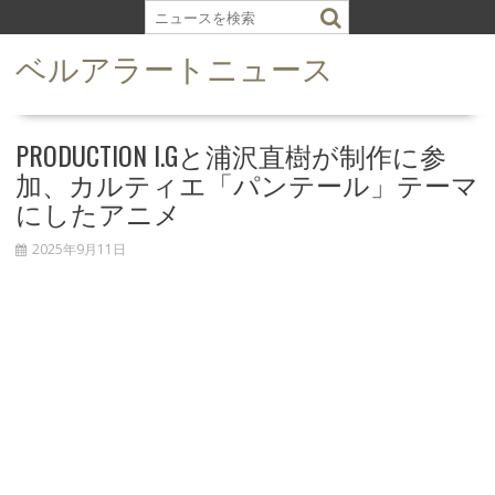
S
k
ベルアラートニュース
i
p
t
o
PRODUCTION I.Gと浦沢直樹が制作に参
c
加、カルティエ「パンテール」テーマ
o
にしたアニメ
n
t
2025年9月11日
e
n
t