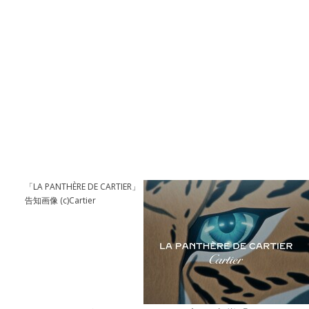
「LA PANTHÈRE DE CARTIER」
告知画像 (c)Cartier