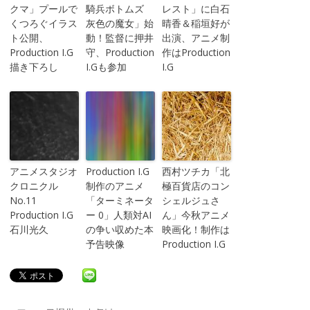
クマ」プールで
騎兵ボトムズ
レスト」に白石
くつろぐイラス
灰色の魔女」始
晴香＆稲垣好が
ト公開、
動！監督に押井
出演、アニメ制
Production I.G
守、Production
作はProduction
描き下ろし
I.Gも参加
I.G
アニメスタジオ
Production I.G
西村ツチカ「北
クロニクル
制作のアニメ
極百貨店のコン
No.11
「ターミネータ
シェルジュさ
Production I.G
ー 0」人類対AI
ん」今秋アニメ
石川光久
の争い収めた本
映画化！制作は
予告映像
Production I.G