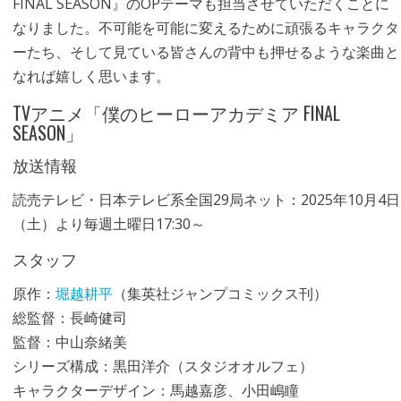
FINAL SEASON』のOPテーマも担当させていただくことに
なりました。不可能を可能に変えるために頑張るキャラクタ
ーたち、そして見ている皆さんの背中も押せるような楽曲と
なれば嬉しく思います。
TVアニメ「僕のヒーローアカデミア FINAL
SEASON」
放送情報
読売テレビ・日本テレビ系全国29局ネット：2025年10月4日
（土）より毎週土曜日17:30～
スタッフ
原作：
堀越耕平
（集英社ジャンプコミックス刊）
総監督：長崎健司
監督：中山奈緒美
シリーズ構成：黒田洋介（スタジオオルフェ）
キャラクターデザイン：馬越嘉彦、小田嶋瞳