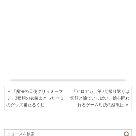
投
「魔法の天使クリィミーマ
「ヒロアカ」第7期振り返りは
稿
ミ」3種類の衣装まとったマミ
笑顔と涙でいっぱい、絵心問わ
ナ
のグッズ当たるくじ
れるゲーム対決の結果は
ビ
ゲ
ー
シ