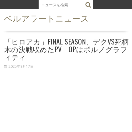
S
k
ベルアラートニュース
i
p
t
o
「ヒロアカ」FINAL SEASON、デクVS死柄
c
木の決戦収めたPV OPはポルノグラフ
o
ィティ
n
t
2025年8月17日
e
n
t