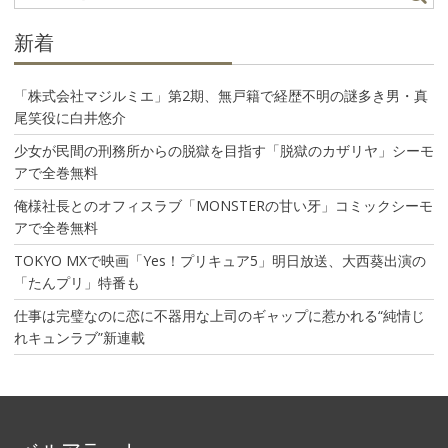
ョ
ン
新着
「株式会社マジルミエ」第2期、無戸籍で経歴不明の謎多き男・真
尾笑役に白井悠介
少女が民間の刑務所からの脱獄を目指す「脱獄のカザリヤ」シーモ
アで全巻無料
俺様社長とのオフィスラブ「MONSTERの甘い牙」コミックシーモ
アで全巻無料
TOKYO MXで映画「Yes！プリキュア5」明日放送、大西葵出演の
「たんプリ」特番も
仕事は完璧なのに恋に不器用な上司のギャップに惹かれる“純情じ
れキュンラブ”新連載