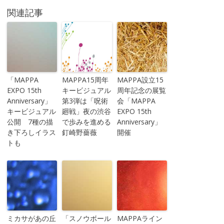
関連記事
「MAPPA
MAPPA15周年
MAPPA設立15
EXPO 15th
キービジュアル
周年記念の展覧
Anniversary」
第3弾は「呪術
会「MAPPA
キービジュアル
廻戦」夜の渋谷
EXPO 15th
公開 7種の描
で歩みを進める
Anniversary」
き下ろしイラス
釘崎野薔薇
開催
トも
ミカサがあの丘
「スノウボール
MAPPAライン