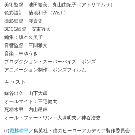
美術監督：池田繁美、丸山由紀子（アトリエムサ）
色彩設計：菊地和子（Wish）
撮影監督：澤貴史
3DCG監督：安東容太
編集：坂本久美子
音響監督：三間雅文
音楽：林ゆうき
プロダクション・スーパーバイズ：ボンズ
アニメーション制作：ボンズフィルム
キャスト
緑谷出久：山下大輝
オールマイト：三宅健太
死柄木弔：内山昂輝
オール・フォー・ワン：大塚明夫／神谷浩史
(c)
堀越耕平
／集英社・僕のヒーローアカデミア製作委員会