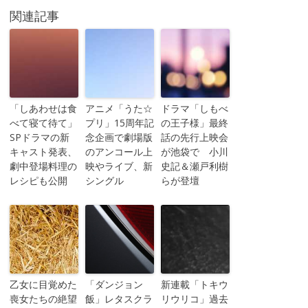
関連記事
「しあわせは食
アニメ「うた☆
ドラマ「しもべ
べて寝て待て」
プリ」15周年記
の王子様」最終
SPドラマの新
念企画で劇場版
話の先行上映会
キャスト発表、
のアンコール上
が池袋で 小川
劇中登場料理の
映やライブ、新
史記＆瀬戸利樹
レシピも公開
シングル
らが登壇
乙女に目覚めた
「ダンジョン
新連載「トキウ
喪女たちの絶望
飯」レタスクラ
リウリコ」過去