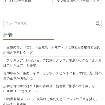
に挑むコラボ映像
ラマ未登場のキャラ演じる
ビ
ゲ
ー
シ
ョ
ン
新着
「薬屋のひとりごと」×茨城県 ネモフィラに包まれる猫猫＆壬氏
の描き下ろしグッズ
「プリキュア」限定ショップに旅行グッズ、平成ルックな「ふたり
はプリキュア」も登場
青柳尊哉が「仮面ライダーゼッツ」スピンオフドラマに出演、謎の
男の正体が明らかに
少女が目指すのは甲子園の夢舞台 新連載「柚季の甲子園」が
COMIC FUZでスタート
24時間営業スーパーに夜訪れる客たちとスタッフの日常を描く、
心温まる新連載