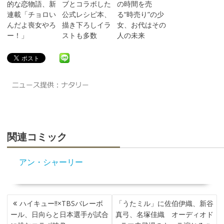
的な恋物語、新
ブとコラボした
の時間を売
連載「チョロい
公式レシピ本、
る“時売り”の少
んだよ喪女やろ
描き下ろしイラ
女、お代はその
ー！」
ストも多数
人の未来
関連コミック
アン・シャーリー
投
ハイキュー!!×TBSバレーボ
「うたミル」に佐伯伊織、新谷
稿
ール、日向らと日本選手が試合
真弓、名塚佳織 オーディオド
ナ