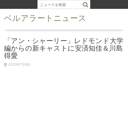
S
k
ベルアラートニュース
i
p
t
o
「アン・シャーリー」レドモンド大学
c
編からの新キャストに安済知佳＆川島
o
得愛
n
t
2025年7月9日
e
n
t