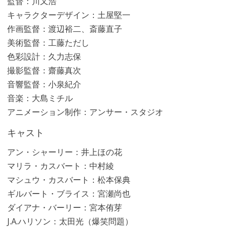
監督：川又浩
キャラクターデザイン：土屋堅一
作画監督：渡辺裕二、斎藤直子
美術監督：工藤ただし
色彩設計：久力志保
撮影監督：齋藤真次
音響監督：小泉紀介
音楽：大島ミチル
アニメーション制作：アンサー・スタジオ
キャスト
アン・シャーリー：井上ほの花
マリラ・カスバート：中村綾
マシュウ・カスバート：松本保典
ギルバート・ブライス：宮瀬尚也
ダイアナ・バーリー：宮本侑芽
J.A.ハリソン：太田光（爆笑問題）