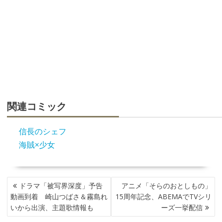
関連コミック
信長のシェフ
海賊×少女
投
ドラマ「被写界深度」予告
アニメ「そらのおとしもの」
稿
動画到着 崎山つばさ＆霧島れ
15周年記念、ABEMAでTVシリ
ナ
いから出演、主題歌情報も
ーズ一挙配信
ビ