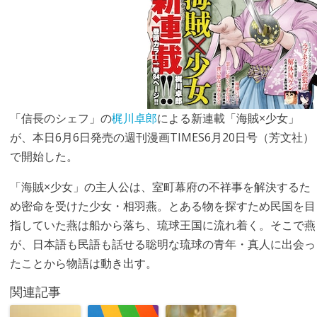
「信長のシェフ」の
梶川卓郎
による新連載「海賊×少女」
が、本日6月6日発売の週刊漫画TIMES6月20日号（芳文社）
で開始した。
「海賊×少女」の主人公は、室町幕府の不祥事を解決するた
め密命を受けた少女・相羽燕。とある物を探すため民国を目
指していた燕は船から落ち、琉球王国に流れ着く。そこで燕
が、日本語も民語も話せる聡明な琉球の青年・真人に出会っ
たことから物語は動き出す。
関連記事