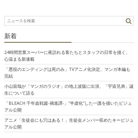
ゲ
ー
シ
ョ
ン
新着
24時間営業スーパーに夜訪れる客たちとスタッフの日常を描く、
心温まる新連載
「悪役のエンディングは死のみ」TVアニメ化決定、マンガ本編も
完結
小山宙哉が「マンガのラジオ」の地上波版に出演、「宇宙兄弟」誕
生について語る
「BLEACH 千年血戦篇-禍進譚-」“半虚化”した一護を描いたビジュ
アル公開
アニメ「生徒会にも穴はある！」生徒会メンバー収めたキービジュ
アル公開