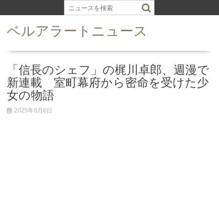
S
k
ベルアラートニュース
i
p
t
o
「信長のシェフ」の梶川卓郎、週漫で
c
新連載 室町幕府から密命を受けた少
o
女の物語
n
t
2025年6月6日
e
n
t