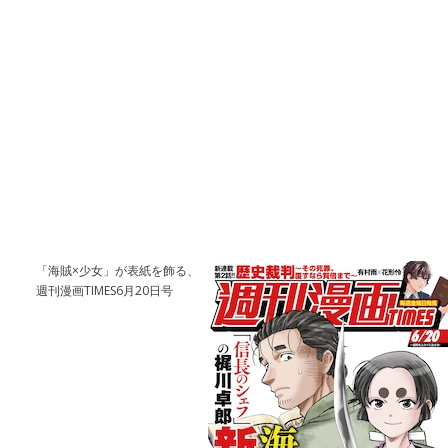
「海賊×少女」が表紙を飾る、
週刊漫画TIMES6月20日号