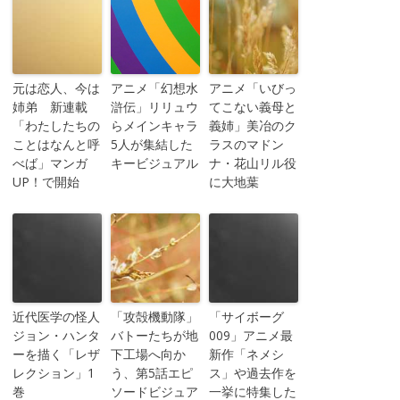
元は恋人、今は
アニメ「幻想水
アニメ「いびっ
姉弟 新連載
滸伝」リリュウ
てこない義母と
「わたしたちの
らメインキャラ
義姉」美冶のク
ことはなんと呼
5人が集結した
ラスのマドン
べば」マンガ
キービジュアル
ナ・花山リル役
UP！で開始
に大地葉
近代医学の怪人
「攻殻機動隊」
「サイボーグ
ジョン・ハンタ
バトーたちが地
009」アニメ最
ーを描く「レザ
下工場へ向か
新作「ネメシ
レクション」1
う、第5話エピ
ス」や過去作を
巻
ソードビジュア
一挙に特集した