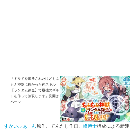
「ギルドを追放されたけどもふ
もふ神獣に授かった神スキル
【ランダム錬金】で最強のギル
ドを作って無双します」見開き
ページ
すかいふぁーむ
原作、てんたし作画、
峰博士
構成による新連