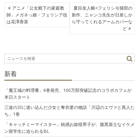
投
アニメ「公女殿下の家庭教
夏目友人帳×フェリシモ猫部の
稿
師」メガネっ娘・フェリシア役
新作、ニャンコ先生が日差しか
ナ
は花澤香菜
ら守ってくれるアームカバーな
ビ
ど
ゲ
ー
シ
ョ
ン
新着
「魔王城の料理番」6巻発売、100万部突破記念のコラボカフェが
本日スタート
三途の川に迷い込んだ少女と奪衣婆の物語「川辺のエヴァと異人た
ち」1巻
「キャッチミーマイスター」鈍感お姫様男子が、腹黒策士なイケメ
ン留学生に迫られるBL