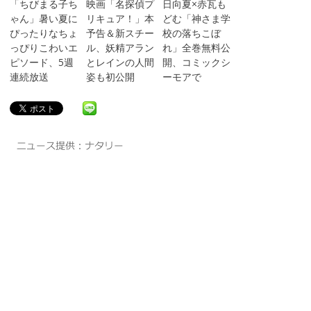
「ちびまる子ち
映画「名探偵プ
日向夏×赤瓦も
ゃん」暑い夏に
リキュア！」本
どむ「神さま学
ぴったりなちょ
予告＆新スチー
校の落ちこぼ
っぴりこわいエ
ル、妖精アラン
れ」全巻無料公
ピソード、5週
とレインの人間
開、コミックシ
連続放送
姿も初公開
ーモアで