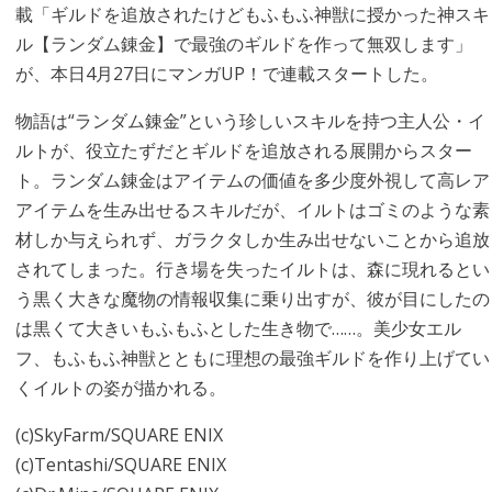
載「ギルドを追放されたけどもふもふ神獣に授かった神スキ
ル【ランダム錬金】で最強のギルドを作って無双します」
が、本日4月27日にマンガUP！で連載スタートした。
物語は“ランダム錬金”という珍しいスキルを持つ主人公・イ
ルトが、役立たずだとギルドを追放される展開からスター
ト。ランダム錬金はアイテムの価値を多少度外視して高レア
アイテムを生み出せるスキルだが、イルトはゴミのような素
材しか与えられず、ガラクタしか生み出せないことから追放
されてしまった。行き場を失ったイルトは、森に現れるとい
う黒く大きな魔物の情報収集に乗り出すが、彼が目にしたの
は黒くて大きいもふもふとした生き物で……。美少女エル
フ、もふもふ神獣とともに理想の最強ギルドを作り上げてい
くイルトの姿が描かれる。
(c)SkyFarm/SQUARE ENIX
(c)Tentashi/SQUARE ENIX