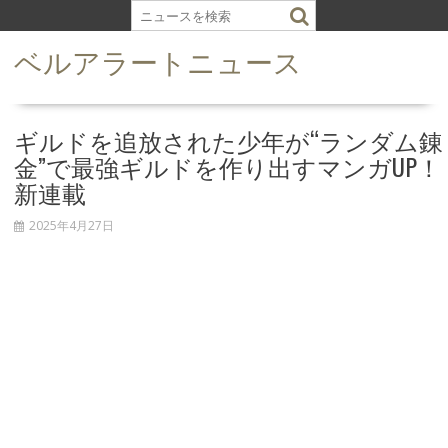
S
k
ベルアラートニュース
i
p
t
o
ギルドを追放された少年が“ランダム錬
c
金”で最強ギルドを作り出すマンガUP！
o
新連載
n
t
2025年4月27日
e
n
t