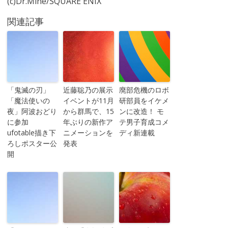
(c)Dr.Mine/SQUARE ENIX
関連記事
「鬼滅の刃」
近藤聡乃の展示
廃部危機のロボ
「魔法使いの
イベントが11月
研部員をイケメ
夜」阿波おどり
から群馬で、15
ンに改造！ モ
に参加
年ぶりの新作ア
テ男子育成コメ
ufotable描き下
ニメーションを
ディ新連載
ろしポスター公
発表
開