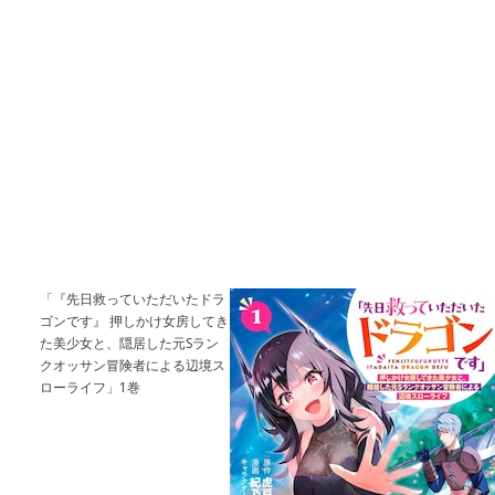
「『先日救っていただいたドラ
ゴンです』 押しかけ女房してき
た美少女と、隠居した元Sラン
クオッサン冒険者による辺境ス
ローライフ」1巻