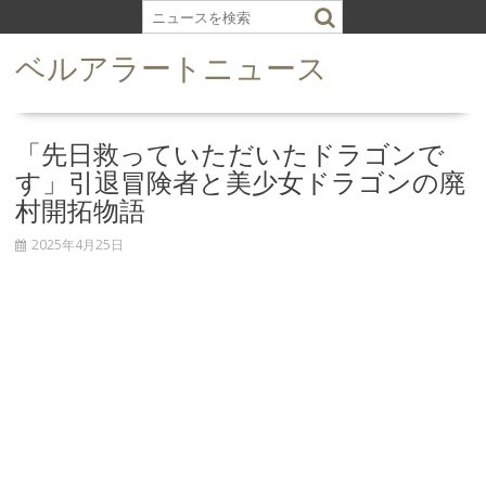
S
k
ベルアラートニュース
i
p
t
o
「先日救っていただいたドラゴンで
c
す」引退冒険者と美少女ドラゴンの廃
o
村開拓物語
n
t
2025年4月25日
e
n
t