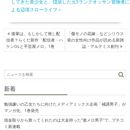
してきた美少女と、隠居した元Sランクオッサン冒険者に
よる辺境スローライフ～
投
後輩は、もしかして推し配
「傷モノの花嫁」などシリウス
稿
信者？らくだ新作「配信者・ハ
発の女性向け作品が読める新雑
ナ
ケンOLと手芸屋メロ」1巻
誌・アルテミス創刊
ビ
ゲ
ー
シ
ョ
ン
新着
勉強嫌いの乙女たちに向けたメディアミックス企画「補講男子」が
マンガ化、1巻発売
借金取りから救ってくれたのは大金持った“激メロ男子”で…プチコ
ミ新連載