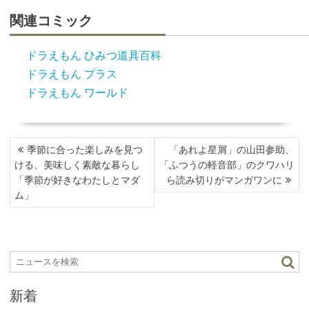
関連コミック
ドラえもん ひみつ道具百科
ドラえもん プラス
ドラえもん ワールド
投
季節に合った楽しみを見つ
「あれよ星屑」の山田参助、
稿
ける、美味しく素敵な暮らし
「ふつうの軽音部」のクワハリ
ナ
「季節が好きなわたしとマダ
ら読み切りがマンガワンに
ビ
ム」
ゲ
ー
シ
ョ
ン
新着