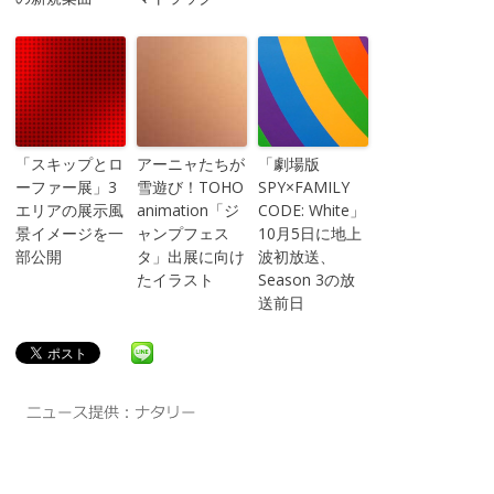
「スキップとロ
アーニャたちが
「劇場版
ーファー展」3
雪遊び！TOHO
SPY×FAMILY
エリアの展示風
animation「ジ
CODE: White」
景イメージを一
ャンプフェス
10月5日に地上
部公開
タ」出展に向け
波初放送、
たイラスト
Season 3の放
送前日