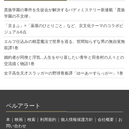
貴族学園の事件を生徒会が解決するバディミステリー新連載「貴族
学園の不文律」
「京まふ」×「薬屋のひとりごと」など、京文化テーマのコラボビ
ジュアル6点
エルフ仕込みの精霊魔法で世界を巡る、世間知らずな男の無自覚無
双譚1巻
婚約者が同僚と浮気…人生をやり直したい青年と田舎村の人々との
交流描く物語1巻
女子高生天才スラッガーの野球青春譚「ゆーあーすらっがー」1巻
ベルアラート
本
|
映画
|
検索
|
利用規約
|
個人情報保護方針
|
会社概要
|
お
問い合わせ