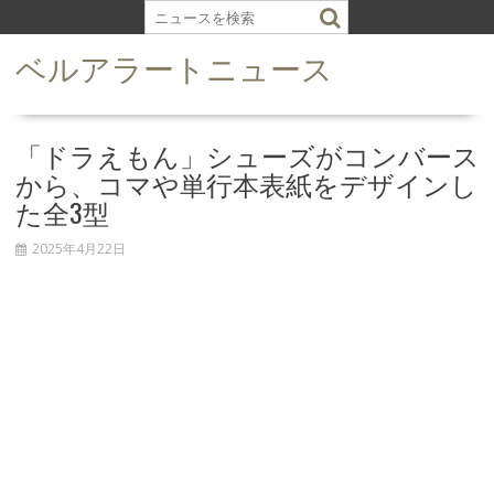
S
k
ベルアラートニュース
i
p
t
o
「ドラえもん」シューズがコンバース
c
から、コマや単行本表紙をデザインし
o
た全3型
n
t
2025年4月22日
e
n
t