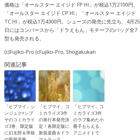
価格は「オールスター エイジド FP HI」が税込1万2100円、
「オールスター エイジド CP HI」「オールスター エイジド
TC HI」が税込1万4300円。シューズの発売に先立ち、4月25
日にはコンバースから「ドラえもん」モチーフのバッグ全7
型も発売される。
(c)Fujiko-Pro (cFujiko-Pro, Shogakukan
関連記事
「ヒプマイ」シ
「ヒプマイ」コ
「ヒプマイ」コ
ンジュク×シブ
ミカライズ3作
ミカライズ3作
ヤのコミカライ
の単行本発売決
のラフ集めた小
ズ3巻、限定版
定！各限定版に
冊子もらえる、
に幻太郎＆帝統
新規楽曲＆ドラ
アニメイトで
の新規楽曲
マトラック