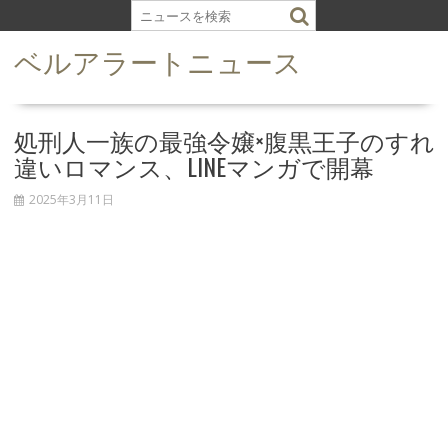
S
k
ベルアラートニュース
i
p
t
o
処刑人一族の最強令嬢×腹黒王子のすれ
c
違いロマンス、LINEマンガで開幕
o
n
2025年3月11日
t
e
n
t