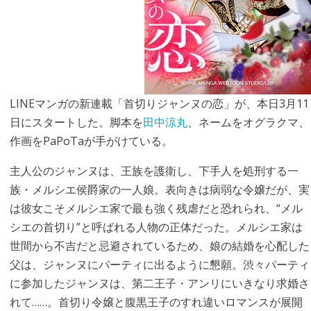
LINEマンガの新連載「首切りジャンヌの恋」が、本日3月11
日にスタートした。脚本を
田中涼丸
、ネームをオグラクマ、
作画をPaPoTaが手がけている。
主人公のジャンヌは、王族を護衛し、下手人を処刑する一
族・メルシエ侯爵家の一人娘。表向きは病弱な令嬢だが、実
は彼女こそメルシエ家で最も強く残虐だと恐れられ、“メル
シエの首切り”と呼ばれる人物の正体だった。メルシエ家は
世間から不吉だと忌避されているため、娘の結婚を心配した
父は、ジャンヌにパーティに出るように懇願。渋々パーティ
に参加したジャンヌは、第二王子・アンリにいきなり求婚さ
れて……。首切り令嬢と腹黒王子のすれ違いロマンスが展開