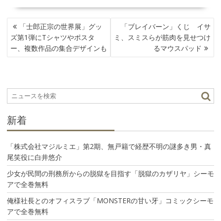
投
「士郎正宗の世界展」グッ
「ブレイバーン」くじ イサ
稿
ズ第1弾にTシャツやポスタ
ミ、スミスらが筋肉を見せつけ
ナ
ー、複数作品の集合デザインも
るマウスパッド
ビ
ゲ
ー
シ
ョ
ン
新着
「株式会社マジルミエ」第2期、無戸籍で経歴不明の謎多き男・真
尾笑役に白井悠介
少女が民間の刑務所からの脱獄を目指す「脱獄のカザリヤ」シーモ
アで全巻無料
俺様社長とのオフィスラブ「MONSTERの甘い牙」コミックシーモ
アで全巻無料