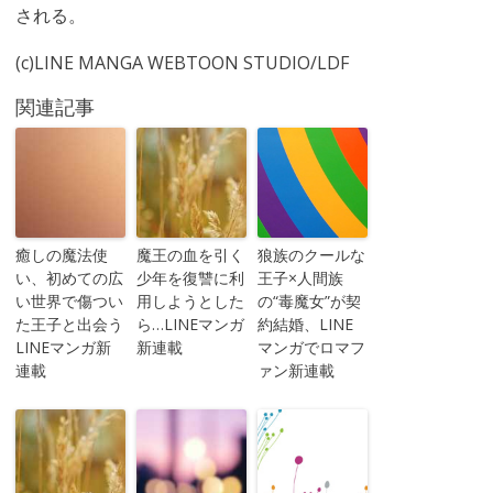
される。
(c)LINE MANGA WEBTOON STUDIO/LDF
関連記事
癒しの魔法使
魔王の血を引く
狼族のクールな
い、初めての広
少年を復讐に利
王子×人間族
い世界で傷つい
用しようとした
の“毒魔女”が契
た王子と出会う
ら…LINEマンガ
約結婚、LINE
LINEマンガ新
新連載
マンガでロマフ
連載
ァン新連載