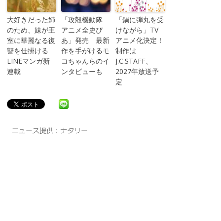
大好きだった姉
「攻殻機動隊
「鍋に弾丸を受
のため、妹が王
アニメ全史ぴ
けながら」TV
室に華麗なる復
あ」発売 最新
アニメ化決定！
讐を仕掛ける
作を手がけるモ
制作は
LINEマンガ新
コちゃんらのイ
J.C.STAFF、
連載
ンタビューも
2027年放送予
定