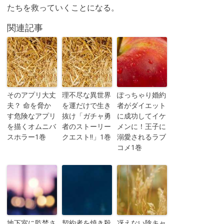
たちを救っていくことになる。
関連記事
そのアプリ大丈
理不尽な異世界
ぽっちゃり婚約
夫？ 命を脅か
を運だけで生き
者がダイエット
す危険なアプリ
抜け「ガチャ勇
に成功してイケ
を描くオムニバ
者のストーリー
メンに！王子に
スホラー1巻
クエスト!!」1巻
溺愛されるラブ
コメ1巻
地下室に監禁さ
契約者を焼き殺
冴えない陰キャ