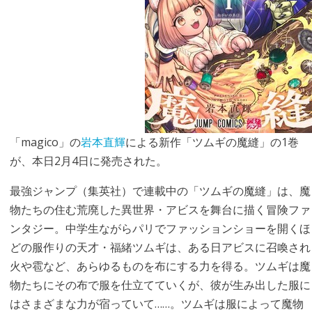
「magico」の
岩本直輝
による新作「ツムギの魔縫」の1巻
が、本日2月4日に発売された。
最強ジャンプ（集英社）で連載中の「ツムギの魔縫」は、魔
物たちの住む荒廃した異世界・アビスを舞台に描く冒険ファ
ンタジー。中学生ながらパリでファッションショーを開くほ
どの服作りの天才・福緒ツムギは、ある日アビスに召喚され
火や雹など、あらゆるものを布にする力を得る。ツムギは魔
物たちにその布で服を仕立てていくが、彼が生み出した服に
はさまざまな力が宿っていて……。ツムギは服によって魔物