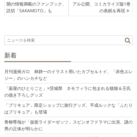
稿
開の情報満載のファンブック、
アル公開、コミカライズ版1巻
ナ
読切「SAKAMOTO」も
の表紙を再現
ビ
ゲ
ー
シ
ョ
ン
新着
月刊漫画ガロ 林静一のイラスト用いたカプセルトイ、「赤色エレ
ジー」のハンカチなど
「薬屋のひとりごと」×茨城県 ネモフィラに包まれる猫猫＆壬氏
の描き下ろしグッズ
「プリキュア」限定ショップに旅行グッズ、平成ルックな「ふたり
はプリキュア」も登場
青柳尊哉が「仮面ライダーゼッツ」スピンオフドラマに出演、謎の
男の正体が明らかに