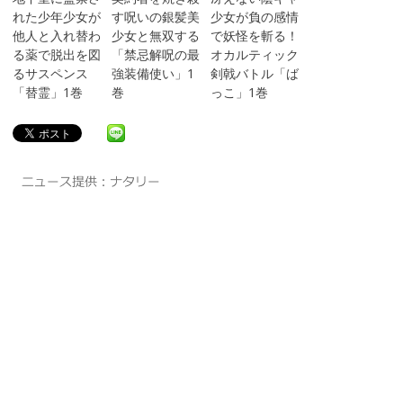
れた少年少女が
す呪いの銀髪美
少女が負の感情
他人と入れ替わ
少女と無双する
で妖怪を斬る！
る薬で脱出を図
「禁忌解呪の最
オカルティック
るサスペンス
強装備使い」1
剣戟バトル「ば
「替霊」1巻
巻
っこ」1巻