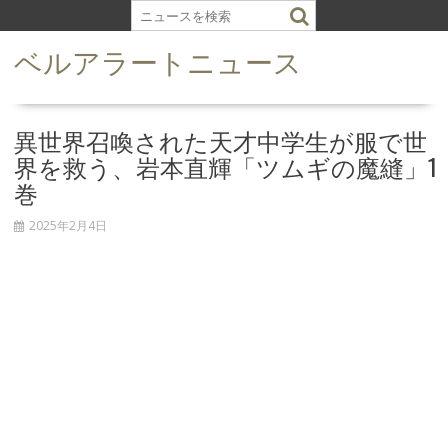
S
k
ベルアラートニュース
i
p
t
o
異世界召喚された天才中学生が服で世
c
界を救う、岩本直輝「ツムギの魔縫」1
o
巻
n
t
2025年2月4日
e
n
t