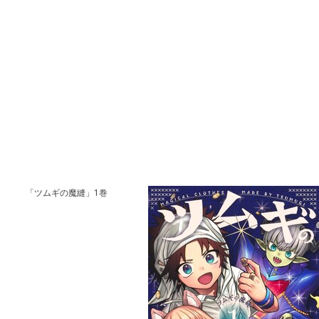
「ツムギの魔縫」1巻