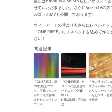
楽曲はHIKAKIN & SEIKINらしいサウン
せていただきました。さらにSeikinTVの
ルコラボMVも公開しております。
ウィーアー！の時よりもさらにレベルアッ
「ONE PIECE」にリスペクトを込めて
さい！
関連記事
「ONE PIECE」新
「ONE PIECE」ヒ
「サンライズフ
OPに白上フブ
ロインに焦点当て
スティバル2023
キ、宝鐘マリンら
たアニメ「ONE
スタッフやキャ
ホロライブ参加
PIECE
トなどゲスト登
きただにひろしと
HEROINES」7月放
者発表
コラボ
送