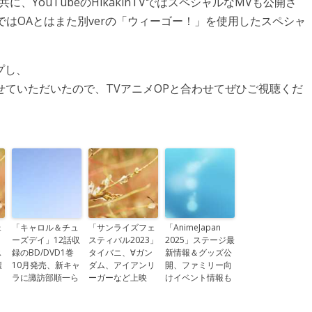
ドと共に、YouTubeのHikakinTVではスペシャルなMVも公開さ
方ではOAとはまた別verの「ウィーゴー！」を使用したスペシャ
プし、
作らせていただいたので、TVアニメOPと合わせてぜひご視聴くだ
ェ
「キャロル＆チュ
「サンライズフェ
「AnimeJapan
」
ーズデイ」12話収
スティバル2023」
2025」ステージ最
ス
録のBD/DVD1巻
タイバニ、∀ガン
新情報＆グッズ公
壇
10月発売、新キャ
ダム、アイアンリ
開、ファミリー向
ラに諏訪部順一ら
ーガーなど上映
けイベント情報も