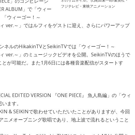
オのサムネイル。 (c)尾田栄一郎/集英社・
PIECE」のコンピレーシ
フジテレビ・東映アニメーション
VER ALBUM」で「ウィー
2人。「ウィーゴー！～
・D・ルフィ ver.～」ではルフィをゲストに迎え、さらにパワーアップ
ネルのHikakinTVとSeikinTVでは「ウィーゴー！～
・ルフィ ver.～」のミュージックビデオを公開。SeikinTVのほうで
ことが可能だ。また1月6日には各種音楽配信がスタートす
PECIAL EDITED VERSION 『ONE PIECE』 魚人島編」の「ウィ
思います。
KIN & SEIKINで歌わせていただいたことがありますが、今回
Vアニメオープニング歌唱であり、地上波で流れるということ