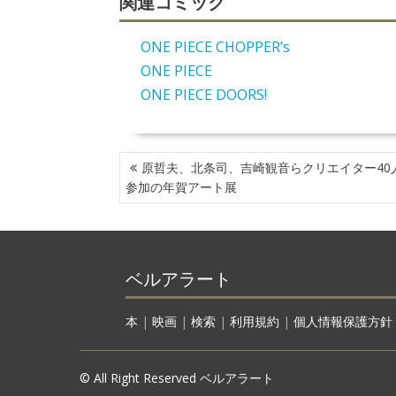
関連コミック
ONE PIECE CHOPPER’s
ONE PIECE
ONE PIECE DOORS!
投
原哲夫、北条司、吉崎観音らクリエイター40
稿
参加の年賀アート展
ナ
ビ
ゲ
ー
ベルアラート
シ
ョ
ン
本
|
映画
|
検索
|
利用規約
|
個人情報保護方針
© All Right Reserved ベルアラート