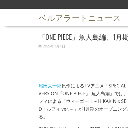
S
k
ベルアラートニュース
i
p
t
「ONE PIECE」魚人島編、1月期
o
c
2025年1月1日
o
n
t
e
n
t
尾田栄一郎
原作によるTVアニメ「SPECIAL E
VERSION『ONE PIECE』 魚人島編」では、HI
フィによる「ウィーゴー！～HIKAKIN＆SEIK
D・ルフィ ver.～」が1月期のオープニン
る。