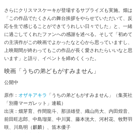
さらにクリスマスケーキが登場するサプライズも実施。畑は
「この作品でたくさんの舞台挨拶をやらせていただいて、反
応を生で感じることができてうれしい日々でした」と、一緒
に過ごしてくれたファンへの感謝を述べる。そして「初めて
の主演作がこの映画でよかったなと心から思っていますし、
上映期間が終わってもこの作品が長く愛されたらいいなと思
います」と語り、イベントを締めくくった。
映画「うちの弟どもがすみません」
公開中
原作：
オザキアキラ
「うちの弟どもがすみません」（集英社
「別冊マーガレット」連載）
出演：畑芽育、作間龍斗、那須雄登、織山尚大、内田煌音、
前田旺志郎、中島瑠菜、中川翼、藤本洸大、河村花、牧野羽
咲、川島明（麒麟）、笛木優子