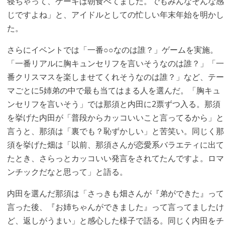
寝ちゃって、ケーキは朝食べてました。でもみんなそんな感
じですよね」と、アイドルとしての忙しい年末年始を明かし
た。
さらにイベントでは「一番○○なのは誰？」ゲームを実施。
「一番リアルに胸キュンセリフを言いそうなのは誰？」「一
番クリスマスを楽しませてくれそうなのは誰？」など、テー
マごとに5姉弟の中で最も当てはまる人を選んだ。「胸キュ
ンセリフを言いそう」では那須と内田に2票ずつ入る。那須
を挙げた内田が「普段からカッコいいこと言ってるから」と
言うと、那須は「裏でも？恥ずかしい」と苦笑い。同じく那
須を挙げた畑は「以前、那須さんが恋愛系バラエティに出て
たとき、さらっとカッコいい発言をされてたんですよ。ロマ
ンチックだなと思って」と語る。
内田を選んだ那須は「さっきも畑さんが『弟ができた』って
言った後、『お姉ちゃんができました』って言ってましたけ
ど、返しがうまい」と感心した様子で語る。同じく内田をチ