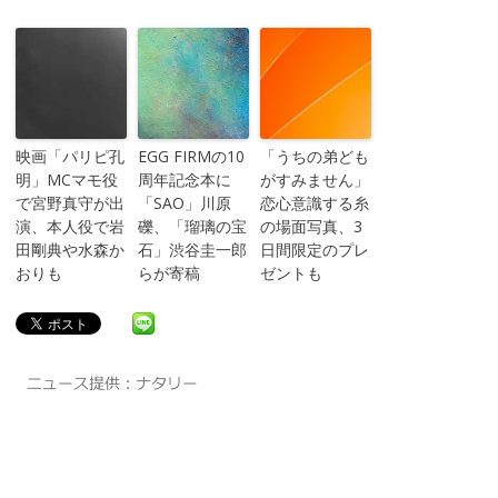
映画「パリピ孔
EGG FIRMの10
「うちの弟ども
明」MCマモ役
周年記念本に
がすみません」
で宮野真守が出
「SAO」川原
恋心意識する糸
演、本人役で岩
礫、「瑠璃の宝
の場面写真、3
田剛典や水森か
石」渋谷圭一郎
日間限定のプレ
おりも
らが寄稿
ゼントも