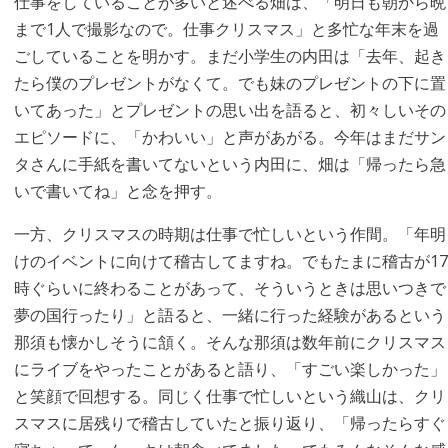
仕事をしていることが多いと述べる畑は、「明日も朝から晩
まで1人で撮影なので。仕事クリスマス」と多忙な年末を過
ごしていることを明かす。まだ小学生の内田は「去年、起き
たら僕のプレゼントがなくて。でも妹のプレゼントの下に置
いてあった」とプレゼントの思い出を語ると、初々しいその
エピソードに、「かわいい」と声があがる。今年はまだサン
タさんに手紙を書いてないという内田に、畑は「帰ったら急
いで書いてね」と念を押す。
一方、クリスマスの時期は仕事で忙しいという作間。「年明
けのイベントに向けて稽古してますね。でもたまに稽古が17
時ぐらいに終わることがあって、そういうときは思いつきで
夢の国行ったり」と語ると、一緒に行った経験があるという
那須も懐かしそうに頷く。そんな那須は数年前にクリスマス
にライブをやったことがあると語り、「すごい楽しかった」
と笑顔で回想する。同じく仕事で忙しいという織山は、クリ
スマスに居残りで稽古していたと振り返り、「帰ったらすぐ