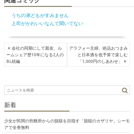
うちの弟どもがすみません
上司がかわいいなんて聞いてない
投
会社の同期にして親友、ル
アラフォー主婦、絶品おつまみ
稿
ームシェア歴10年になる2人の
と日本酒を低予算で楽しむ
ナ
BL続編
「1,000円のしあわせ」
ビ
ゲ
ー
シ
ョ
ン
新着
少女が民間の刑務所からの脱獄を目指す「脱獄のカザリヤ」シーモ
アで全巻無料