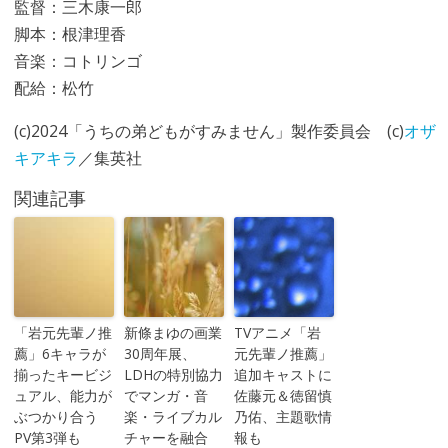
監督：三木康一郎
脚本：根津理香
音楽：コトリンゴ
配給：松竹
(c)2024「うちの弟どもがすみません」製作委員会 (c)
オザ
キアキラ
／集英社
関連記事
「岩元先輩ノ推
新條まゆの画業
TVアニメ「岩
薦」6キャラが
30周年展、
元先輩ノ推薦」
揃ったキービジ
LDHの特別協力
追加キャストに
ュアル、能力が
でマンガ・音
佐藤元＆徳留慎
ぶつかり合う
楽・ライブカル
乃佑、主題歌情
PV第3弾も
チャーを融合
報も