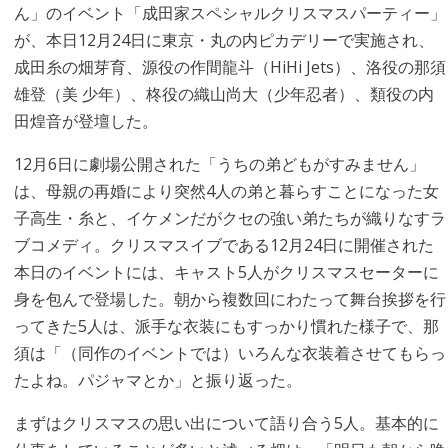
ん」のイベント「成田家スペシャルクリスマスパーティー」
が、本日12月24日に東京・丸の内ピカデリーで実施され、
成田糸の畑芽育、源役の作間龍斗（HiHi Jets）、洛役の那須
雄登（美 少年）、柊役の織山尚大（少年忍者）、類役の内
田煌音が登壇した。
12月6日に劇場公開された「うちの弟どもがすみません」
は、母親の再婚により突然4人の弟と暮らすことになった女
子高生・糸と、イケメンだがクセの強い弟たちが織りなすラ
ブコメディ。クリスマスイブである12月24日に開催された
本日のイベントには、キャスト5人がクリスマスセーターに
身を包んで登場した。朝から複数回にわたって舞台挨拶を行
ってきた5人は、派手な衣装にもすっかり慣れた様子で、那
須は「（同作のイベントでは）いろんな衣装着させてもらっ
たよね。パジャマとか」と振り返った。
まずはクリスマスの思い出について語り合う5人。基本的に