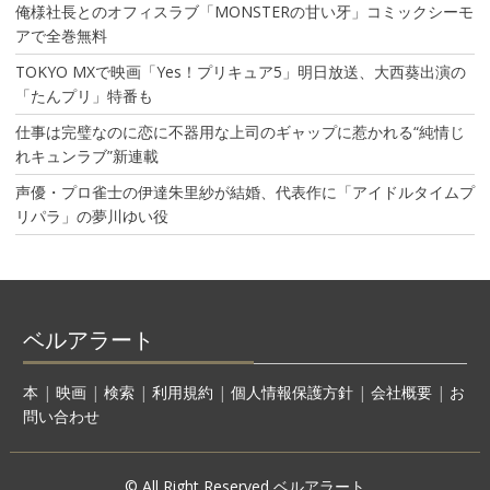
俺様社長とのオフィスラブ「MONSTERの甘い牙」コミックシーモ
アで全巻無料
TOKYO MXで映画「Yes！プリキュア5」明日放送、大西葵出演の
「たんプリ」特番も
仕事は完璧なのに恋に不器用な上司のギャップに惹かれる“純情じ
れキュンラブ”新連載
声優・プロ雀士の伊達朱里紗が結婚、代表作に「アイドルタイムプ
リパラ」の夢川ゆい役
ベルアラート
本
|
映画
|
検索
|
利用規約
|
個人情報保護方針
|
会社概要
|
お
問い合わせ
© All Right Reserved ベルアラート