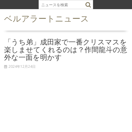
S
k
ベルアラートニュース
i
p
t
o
「うち弟」成田家で一番クリスマスを
c
楽しませてくれるのは？作間龍斗の意
o
外な一面を明かす
n
t
2024年12月24日
e
n
t