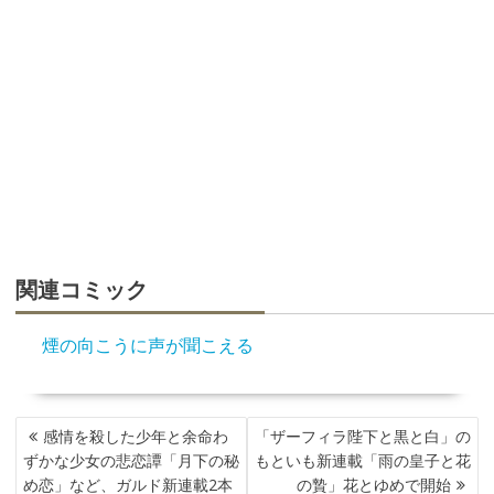
関連コミック
煙の向こうに声が聞こえる
投
感情を殺した少年と余命わ
「ザーフィラ陛下と黒と白」の
稿
ずかな少女の悲恋譚「月下の秘
もといも新連載「雨の皇子と花
ナ
め恋」など、ガルド新連載2本
の贄」花とゆめで開始