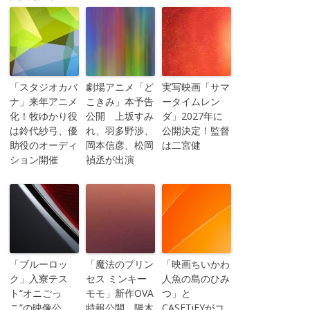
「スタジオカバ
劇場アニメ「ど
実写映画「サマ
ナ」来年アニメ
こきみ」本予告
ータイムレン
化！牧ゆかり役
公開 上坂すみ
ダ」2027年に
は鈴代紗弓、優
れ、羽多野渉、
公開決定！監督
助役のオーディ
岡本信彦、松岡
は二宮健
ション開催
禎丞が出演
「ブルーロッ
「魔法のプリン
「映画ちいかわ
ク」入寮テス
セス ミンキー
人魚の島のひみ
ト“オニごっ
モモ」新作OVA
つ」と
こ”の映像公
特報公開 陽木
CASETiFYがコ