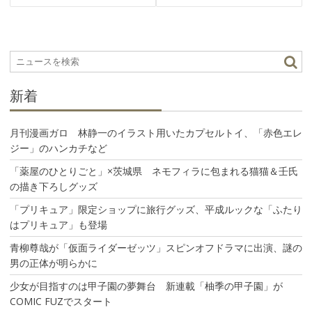
ビ
ゲ
ー
シ
ョ
ン
新着
月刊漫画ガロ 林静一のイラスト用いたカプセルトイ、「赤色エレ
ジー」のハンカチなど
「薬屋のひとりごと」×茨城県 ネモフィラに包まれる猫猫＆壬氏
の描き下ろしグッズ
「プリキュア」限定ショップに旅行グッズ、平成ルックな「ふたり
はプリキュア」も登場
青柳尊哉が「仮面ライダーゼッツ」スピンオフドラマに出演、謎の
男の正体が明らかに
少女が目指すのは甲子園の夢舞台 新連載「柚季の甲子園」が
COMIC FUZでスタート