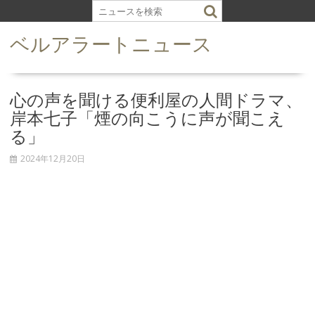
S
k
ベルアラートニュース
i
p
t
o
心の声を聞ける便利屋の人間ドラマ、
c
岸本七子「煙の向こうに声が聞こえ
o
る」
n
t
2024年12月20日
e
n
t