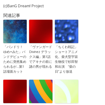
(c)BanG Dream! Project
関連記事
「バンドリ！
「ヴァンガード
「ちくわ戦記」
ゆめ∞みた」バ
Divinez デラッ
ショートアニメ
ンドデビューの
クス編」第1話
化、柴犬型宇宙
ために突然集め
でアキナの前に
生物役で杉田智
られるが…第1
謎の男が現れる
和出演 “柴の
話場面カット
日”より放送