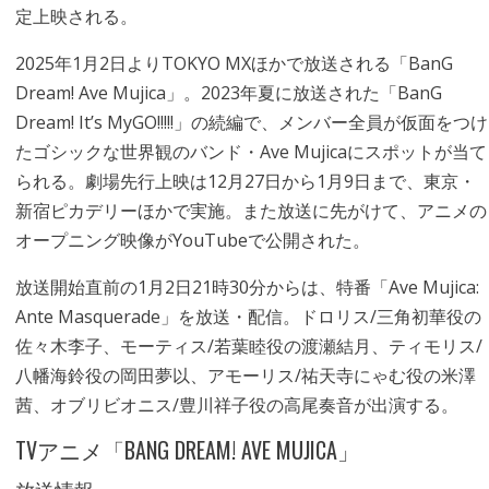
定上映される。
2025年1月2日よりTOKYO MXほかで放送される「BanG
Dream! Ave Mujica」。2023年夏に放送された「BanG
Dream! It’s MyGO!!!!!」の続編で、メンバー全員が仮面をつけ
たゴシックな世界観のバンド・Ave Mujicaにスポットが当て
られる。劇場先行上映は12月27日から1月9日まで、東京・
新宿ピカデリーほかで実施。また放送に先がけて、アニメの
オープニング映像がYouTubeで公開された。
放送開始直前の1月2日21時30分からは、特番「Ave Mujica:
Ante Masquerade」を放送・配信。ドロリス/三角初華役の
佐々木李子、モーティス/若葉睦役の渡瀬結月、ティモリス/
八幡海鈴役の岡田夢以、アモーリス/祐天寺にゃむ役の米澤
茜、オブリビオニス/豊川祥子役の高尾奏音が出演する。
TVアニメ「BANG DREAM! AVE MUJICA」