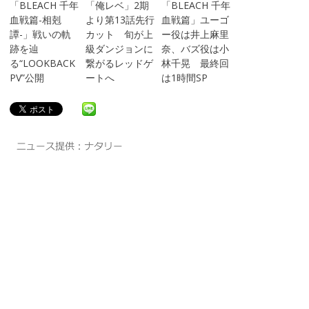
「BLEACH 千年
「俺レベ」2期
「BLEACH 千年
血戦篇-相剋
より第13話先行
血戦篇」ユーゴ
譚-」戦いの軌
カット 旬が上
ー役は井上麻里
跡を辿
級ダンジョンに
奈、バズ役は小
る“LOOKBACK
繋がるレッドゲ
林千晃 最終回
PV”公開
ートへ
は1時間SP