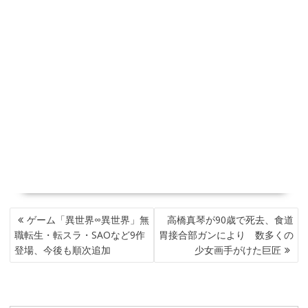
投
ゲーム「異世界∞異世界」無
高橋真琴が90歳で死去、食道
稿
職転生・転スラ・SAOなど9作
胃接合部ガンにより 数多くの
ナ
登場、今後も順次追加
少女画手がけた巨匠
ビ
ゲ
ー
シ