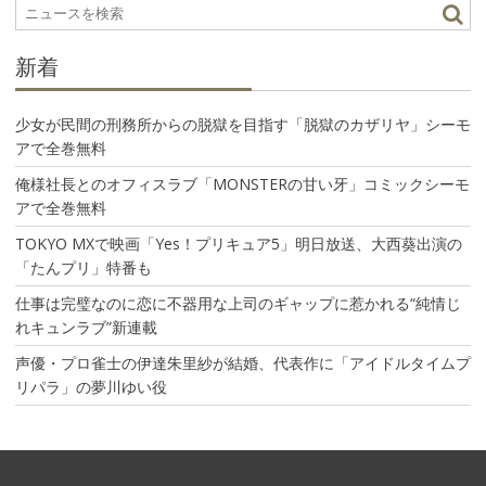
ョ
ン
新着
少女が民間の刑務所からの脱獄を目指す「脱獄のカザリヤ」シーモ
アで全巻無料
俺様社長とのオフィスラブ「MONSTERの甘い牙」コミックシーモ
アで全巻無料
TOKYO MXで映画「Yes！プリキュア5」明日放送、大西葵出演の
「たんプリ」特番も
仕事は完璧なのに恋に不器用な上司のギャップに惹かれる“純情じ
れキュンラブ”新連載
声優・プロ雀士の伊達朱里紗が結婚、代表作に「アイドルタイムプ
リパラ」の夢川ゆい役