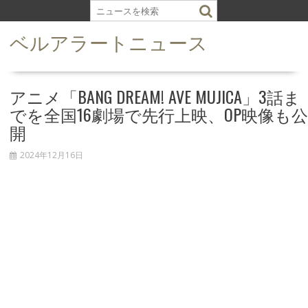
S
k
ベルアラートニュース
i
p
t
o
アニメ「BANG DREAM! AVE MUJICA」3話ま
c
でを全国16劇場で先行上映、OP映像も公
o
開
n
t
2024年12月16日
e
n
t