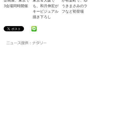
企画展、東京で
東京＆大阪で
が有楽町で、ゆ
3会場同時開催
も、和月伸宏が
うきまさみのラ
キービジュアル
フなど初登場
描き下ろし