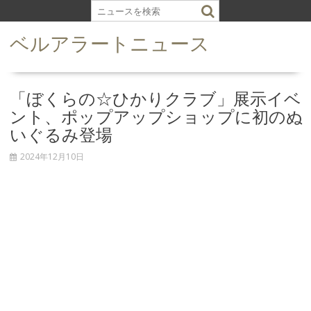
S
k
ベルアラートニュース
i
p
t
o
「ぼくらの☆ひかりクラブ」展示イベ
c
ント、ポップアップショップに初のぬ
o
いぐるみ登場
n
t
2024年12月10日
e
n
t