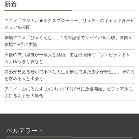
新着
アニメ「マジカル★エクスプローラー」リュディのキャラクタービ
ジュアル公開
劇場アニメ「ひゃくえむ。」1周年記念でリバイバル上映、全国6
劇場で9月に実施
声優の衣川里佳が一般人と結婚、主な出演作に「ゾンビランドサ
ガ」ゆうぎり役など
異形が見えるせいで不幸な人生を歩んできた少女が転生し、その力
を求める人と出会う
アニメ「ぷにるんず ぷに4」は10月4日に放送開始、ビジュアルに
ぷにるんずが大集合
ベルアラート