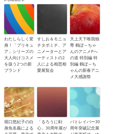
わたしらしく変
すしお＆モニョ
天上天下唯我独
身！「プリキュ
チタポミチ、ア
尊 鶴ぼ～ちゃ
ア」シリーズの
ニメーターとア
んのアニメPへ
大人向けコスメ
ーティストの2
の道 特別編 特
を扱う2つの新
人による相思相
別編 鶴ぼ～ち
ブランド
愛展覧会
ゃんの新春アニ
メ大感謝祭
堀口悠紀子の白
「るろうに剣
パトレイバー30
身魚名義による
心」30周年展が
周年突破記念展