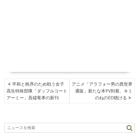
投
平和と秩序のため戦う女子
アニメ「アラフォー男の異世界
稿
高生特殊部隊「ダッフルコート
通販」新たな本PV到着、キミ
ナ
アーミー」吾嬬竜孝の新刊
のねのED聴ける
ビ
ゲ
ー
シ
ョ
ン