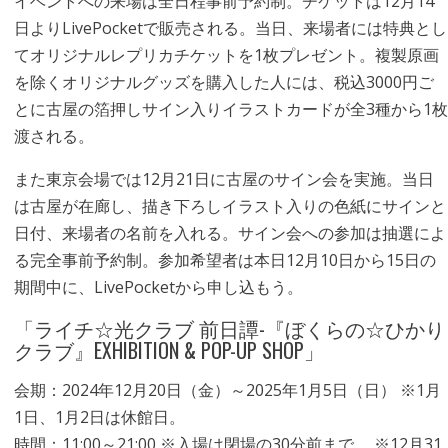
イベントへの来場は全日程事前予約制。チケットは12月14
日よりLivePocketで販売される。当日、来場者には特典とし
てオリジナルレプリカチケットを1枚プレゼント。複製原画
を除くオリジナルグッズを購入した人には、税込3000円ご
とに古屋の箔押しサイン入りイラストカードが全3種から1枚
渡される。
また東京会場では12月21日に古屋のサイン会を実施。当日
は古屋が在廊し、描き下ろしイラスト入りの色紙にサインと
日付、来場者の名前を入れる。サイン会への参加は抽選によ
る完全事前予約制。参加希望者は本日12月10日から15日の
期間中に、LivePocketから申し込もう。
「ライチ☆光クラブ 前日譚-『ぼくらの☆ひかり
クラブ』EXHIBITION & POP-UP SHOP」
会期：2024年12月20日（金）～2025年1月5日（日） ※1月
1日、1月2日は休館日。
時間：11:00～21:00 ※入場は閉場の30分前まで。 ※12月31