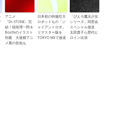
シ
アニメ
日本初の特撮巨大
「ぴえろ魔法少女
行
「Dr.STONE」完
ロボットもの「ジ
シリーズ」同窓会
結！稲垣理一郎＆
ャイアントロボ」
スペシャル放送
＆
Boichiのイラスト
リマスター版を
太田貴子ら歴代ヒ
到着 大規模アニ
TOKYO MXで放送
ロイン出演
メ展の告知も