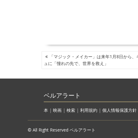
投
「マジック・メイカー」は来年1月8日から、
稿
ュに「憧れの先で、世界を救え」
ナ
ビ
ゲ
ー
ベルアラート
シ
ョ
ン
本
|
映画
|
検索
|
利用規約
|
個人情報保護方針
© All Right Reserved ベルアラート