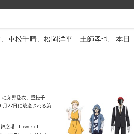
衣、重松千晴、松岡洋平、土師孝也 本日
工房戦」に茅野愛衣、重松千
0月27日に放送される第
 -Tower of