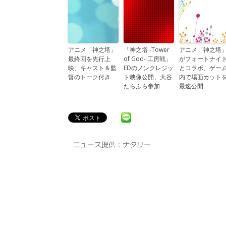
アニメ「神之塔」
「神之塔 -Tower
アニメ「神之塔
最終回を先行上
of God- 工房戦」
がフォートナイ
映、キャスト＆監
EDのノンクレジッ
とコラボ、ゲー
督のトーク付き
ト映像公開、大谷
内で場面カット
たらふら参加
最速公開