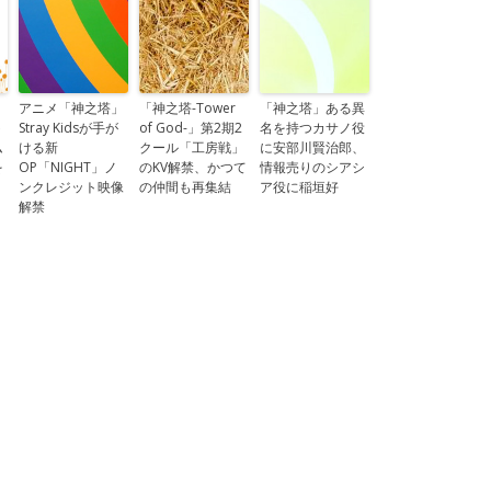
」
アニメ「神之塔」
「神之塔-Tower
「神之塔」ある異
ト
Stray Kidsが手が
of God-」第2期2
名を持つカサノ役
ム
ける新
クール「工房戦」
に安部川賢治郎、
を
OP「NIGHT」ノ
のKV解禁、かつて
情報売りのシアシ
ンクレジット映像
の仲間も再集結
ア役に稲垣好
解禁