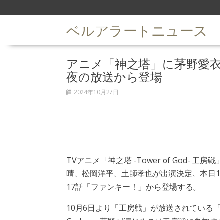
S
k
ベルアラートニュース
i
p
t
アニメ「神之塔」に茅野愛
o
c
夜の放送から登場
o
n
2024年10月27日
t
e
n
t
TVアニメ「神之塔 -Tower of God- 
晴、松岡洋平、土師孝也が出演決定。本日1
17話「ファンキー！」から登場する。
10月6日より「工房戦」が放送されている「神之塔