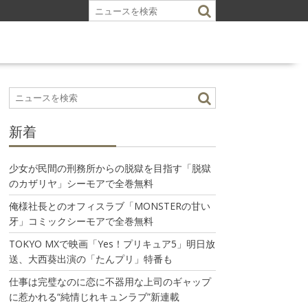
新着
少女が民間の刑務所からの脱獄を目指す「脱獄
のカザリヤ」シーモアで全巻無料
俺様社長とのオフィスラブ「MONSTERの甘い
牙」コミックシーモアで全巻無料
TOKYO MXで映画「Yes！プリキュア5」明日放
送、大西葵出演の「たんプリ」特番も
仕事は完璧なのに恋に不器用な上司のギャップ
に惹かれる“純情じれキュンラブ”新連載