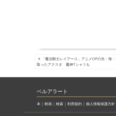
投
「魔法騎士レイアース」アニメOPの光・海・
稿
取ったアクスタ 魔神Tシャツも
ナ
ビ
ゲ
ー
ベルアラート
シ
ョ
ン
本
|
映画
|
検索
|
利用規約
|
個人情報保護方針