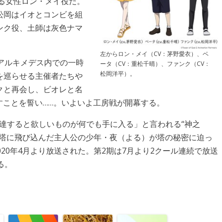
する女性ロン・メイ役だ。
松岡はイオとコンビを組
ンク役、土師は灰色ナマ
左からロン・メイ（CV：茅野愛衣）、ベ
アルキメデス内での一時
ータ（CV：重松千晴）、ファンク（CV：
松岡洋平）。
を巡らせる主催者たちや
クと再会し、ビオレと名
すことを誓い……。いよいよ工房戦が開幕する。
頂上へ到達すると欲しいものが何でも手に入る」と言われる“神之
、塔に飛び込んだ主人公の少年・夜（よる）が塔の秘密に迫っ
20年4月より放送された。第2期は7月より2クール連続で放送
る。