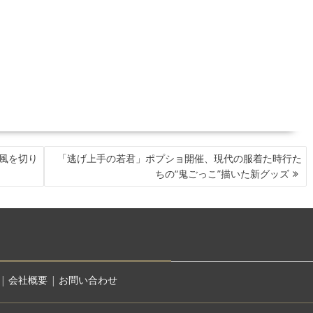
風を切り
「逃げ上手の若君」ポプショ開催、現代の服着た時行た
ちの“鬼ごっこ”描いた新グッズ
|
会社概要
|
お問い合わせ