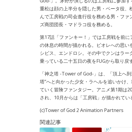
God-」。茅野が演じるのは工房戦に参加
重松は顔の上半分を隠した男・ベータ役、
んで工房戦の司会進行役を務める男・ファ
ズ商団団長・マドラコ役を務める。
第17話「ファンキー！」では工房戦を前に
の休息の時間が描かれる。ビオレへの思い
シビス、エンドロシ。その中でクンはラー
乗っている二十五日の夜をFUGから取り戻
「神之塔 -Tower of God-」は、「
塔”へと向かった少女・ラヘルを追いかけ
ていく冒険ファンタジー。アニメ第1期は20
され、10月からは「工房戦」が描かれてい
(c)Tower of God 2 Animation Partners
関連記事