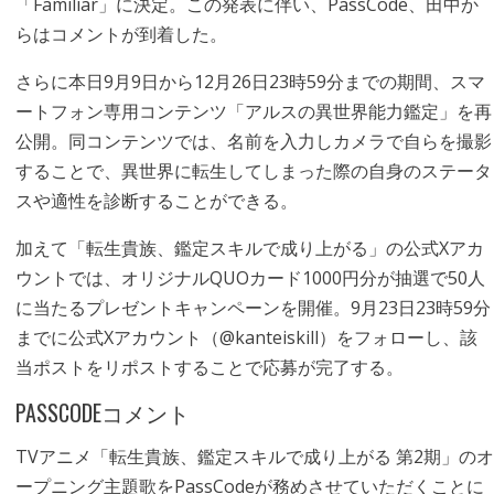
「Familiar」に決定。この発表に伴い、PassCode、田中か
らはコメントが到着した。
さらに本日9月9日から12月26日23時59分までの期間、スマ
ートフォン専用コンテンツ「アルスの異世界能力鑑定」を再
公開。同コンテンツでは、名前を入力しカメラで自らを撮影
することで、異世界に転生してしまった際の自身のステータ
スや適性を診断することができる。
加えて「転生貴族、鑑定スキルで成り上がる」の公式Xアカ
ウントでは、オリジナルQUOカード1000円分が抽選で50人
に当たるプレゼントキャンペーンを開催。9月23日23時59分
までに公式Xアカウント（@kanteiskill）をフォローし、該
当ポストをリポストすることで応募が完了する。
PASSCODEコメント
TVアニメ
「転生貴族、鑑定スキルで成り上がる 第2期」
のオ
ープニング主題歌をPassCodeが務めさせていただくことに