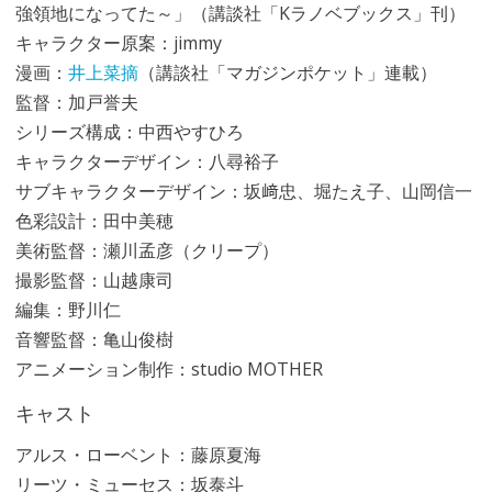
強領地になってた～」（講談社「Kラノベブックス」刊）
キャラクター原案：jimmy
漫画：
井上菜摘
（講談社「マガジンポケット」連載）
監督：加戸誉夫
シリーズ構成：中西やすひろ
キャラクターデザイン：八尋裕子
サブキャラクターデザイン：坂﨑忠、堀たえ子、山岡信一
色彩設計：田中美穂
美術監督：瀬川孟彦（クリープ）
撮影監督：山越康司
編集：野川仁
音響監督：亀山俊樹
アニメーション制作：studio MOTHER
キャスト
アルス・ローベント：藤原夏海
リーツ・ミューセス：坂泰斗