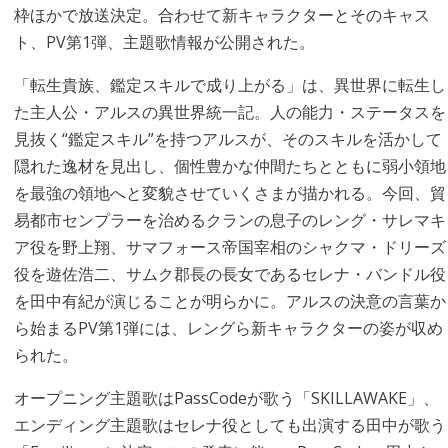
枠ほかで放送決定。合わせて新キャラクターとそのキャス
ト、PV第1弾、主題歌情報が公開された。
「転生貴族、鑑定スキルで成り上がる」は、異世界に転生し
た主人公・アルスの異世界統一記。人の能力・ステータスを
見抜く“鑑定スキル”を持つアルスが、そのスキルを活かして
隠れた逸材を見出し、個性豊かな仲間たちとともに弱小領地
を最強の領地へと変貌させていくさまが描かれる。今回、貿
易都市センプラーを治めるクランの息子のレング・サレマキ
ア役を野上翔、サマフォース帝国宰相のシャクマ・ドリーズ
役を遊佐浩二、サムク郡長の長女であるセレナ・バンドル役
を田中有紀が演じることが明らかに。アルスの決意の言葉か
ら始まるPV第1弾には、レングら新キャラクターの姿が収め
られた。
オープニング主題歌はPassCodeが歌う「SKILLAWAKE」、
エンディング主題歌はセレナ役としても出演する田中が歌う