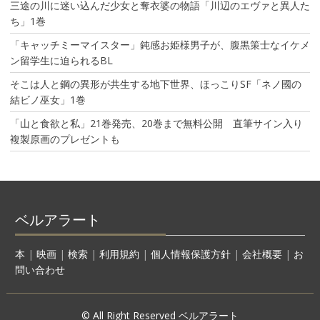
三途の川に迷い込んだ少女と奪衣婆の物語「川辺のエヴァと異人た
ち」1巻
「キャッチミーマイスター」鈍感お姫様男子が、腹黒策士なイケメ
ン留学生に迫られるBL
そこは人と鋼の異形が共生する地下世界、ほっこりSF「ネノ國の
結ビノ巫女」1巻
「山と食欲と私」21巻発売、20巻まで無料公開 直筆サイン入り
複製原画のプレゼントも
ベルアラート
本
|
映画
|
検索
|
利用規約
|
個人情報保護方針
|
会社概要
|
お
問い合わせ
© All Right Reserved ベルアラート