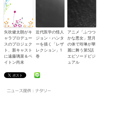
矢吹健太朗がキ
近代医学の怪人
アニメ「ふつつ
ャラプロデュー
ジョン・ハンタ
かな悪女」慧月
スのプロジェク
ーを描く「レザ
の体で玲琳が華
ト、新キャスト
レクション」1
麗に舞う第5話
に遠藤璃菜＆ペ
巻
エピソードビジ
イトン尚未
ュアル