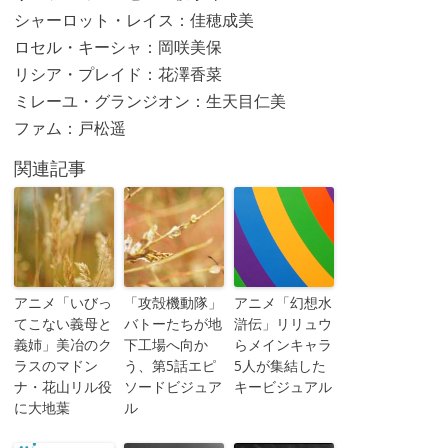
シャーロット・レイス：佳穂成美
ロセル・キーシャ：岡咲美保
リシア・プレイド：花澤香菜
ミレーユ・グランジオン：生天目仁美
ファム：戸松遥
関連記事
アニメ「いびっ
「攻殻機動隊」
アニメ「幻想水
てこない義母と
バトーたちが地
滸伝」リリュウ
義姉」美冶のク
下工場へ向か
らメインキャラ
ラスのマドン
う、第5話エピ
5人が集結した
ナ・花山リル役
ソードビジュア
キービジュアル
に大地葉
ル