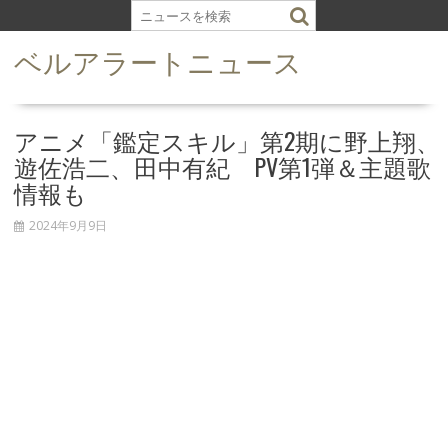
S
k
ベルアラートニュース
i
p
t
o
アニメ「鑑定スキル」第2期に野上翔、
c
遊佐浩二、田中有紀 PV第1弾＆主題歌
o
情報も
n
t
2024年9月9日
e
n
t