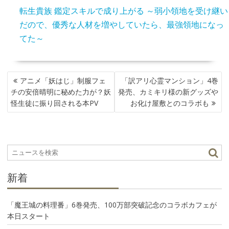
転生貴族 鑑定スキルで成り上がる ～弱小領地を受け継い
だので、優秀な人材を増やしていたら、最強領地になっ
てた～
投
アニメ「妖はじ」制服フェ
「訳アリ心霊マンション」4巻
稿
チの安倍晴明に秘めた力が？妖
発売、カミキリ様の新グッズや
ナ
怪生徒に振り回される本PV
お化け屋敷とのコラボも
ビ
ゲ
ー
シ
ョ
ン
新着
「魔王城の料理番」6巻発売、100万部突破記念のコラボカフェが
本日スタート