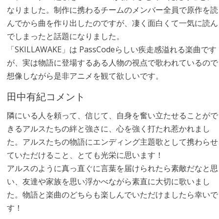
なりました。制作に携わるチームのメンバー全員で原作を読
んでから曲を作り出したのですが、凄く面白くて一気に読ん
でしまったと話題になりました。
「SKILLAWAKE」は PassCodeらしい疾走感溢れる楽曲です
が、実は物語に登場するある人物の視点で歌われているので
想像しながら是非アニメを観て欲しいです。
田中有紀コメント
隣にいる人を頼って、信じて、自身を奮い立たせることがで
きるアルスたちの絆と強さに、心を強く打たれ惹かれまし
た。アルスたちの物語にエンディング主題歌として携わらせ
ていただけること、とても光栄に思います！
アルスのように真っ直ぐに言葉を届けられたら素敵だなと思
い、友達や家族を思い浮かべながら素直に大切に歌いまし
た。物語と楽曲のどちらも楽しんでいただけましたら幸いで
す！