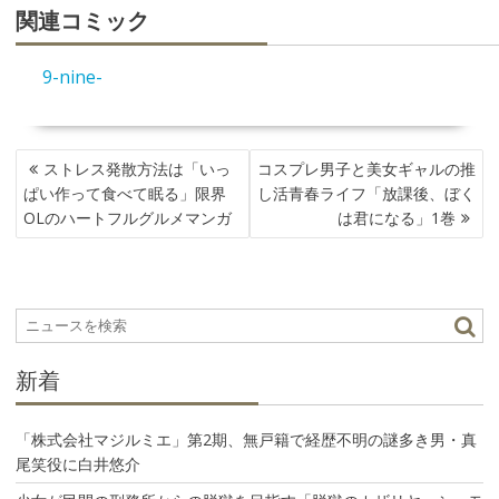
関連コミック
9-nine-
投
ストレス発散方法は「いっ
コスプレ男子と美女ギャルの推
稿
ぱい作って食べて眠る」限界
し活青春ライフ「放課後、ぼく
ナ
OLのハートフルグルメマンガ
は君になる」1巻
ビ
ゲ
ー
シ
ョ
ン
新着
「株式会社マジルミエ」第2期、無戸籍で経歴不明の謎多き男・真
尾笑役に白井悠介