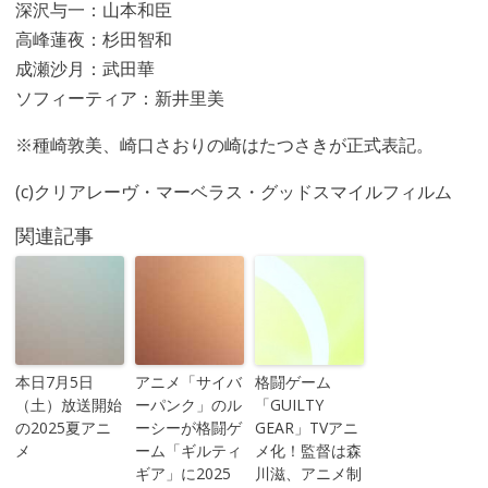
深沢与一：山本和臣
高峰蓮夜：杉田智和
成瀬沙月：武田華
ソフィーティア：新井里美
※種崎敦美、崎口さおりの崎はたつさきが正式表記。
(c)クリアレーヴ・マーベラス・グッドスマイルフィルム
関連記事
本日7月5日
アニメ「サイバ
格闘ゲーム
（土）放送開始
ーパンク」のル
「GUILTY
の2025夏アニ
ーシーが格闘ゲ
GEAR」TVアニ
メ
ーム「ギルティ
メ化！監督は森
ギア」に2025
川滋、アニメ制