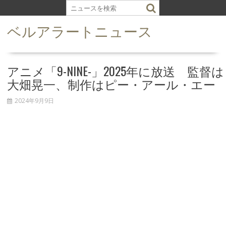
S
k
ベルアラートニュース
i
p
t
o
アニメ「9-NINE-」2025年に放送 監督は
c
大畑晃一、制作はピー・アール・エー
o
n
2024年9月9日
t
e
n
t