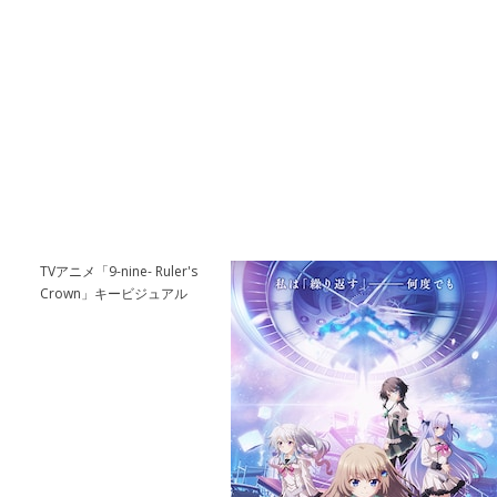
TVアニメ「9-nine- Ruler's
Crown」キービジュアル