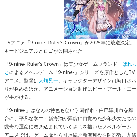
TVアニメ「9-nine- Ruler’s Crown」が2025年に放送決定。
キービジュアルとロゴが公開された。
「9-nine- Ruler’s Crown」は美少女ゲームブランド・
ぱれっ
と
によるノベルゲーム「9-nine-」シリーズを原作としたTV
アニメ。監督は
大畑晃一
、キャラクターデザインは崎口さお
りが務めるほか、アニメーション制作はピー・アール・エー
が手がける。
「9-nine-」はなんの特色もない学園都市・白巳津川市を舞
台に、平凡な学生・新海翔が異能に目覚めた少年少女たちの
数奇な運命に巻き込まれていくさまを描いたノベルゲーム。
アニメでは、ゲーム版から引き続き新海翔役を阿部敦、九條