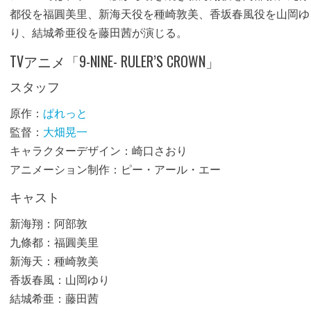
都役を福圓美里、新海天役を種崎敦美、香坂春風役を山岡ゆ
り、結城希亜役を藤田茜が演じる。
TVアニメ「9-NINE- RULER’S CROWN」
スタッフ
原作：
ぱれっと
監督：
大畑晃一
キャラクターデザイン：崎口さおり
アニメーション制作：ピー・アール・エー
キャスト
新海翔：阿部敦
九條都：福圓美里
新海天：種崎敦美
香坂春風：山岡ゆり
結城希亜：藤田茜