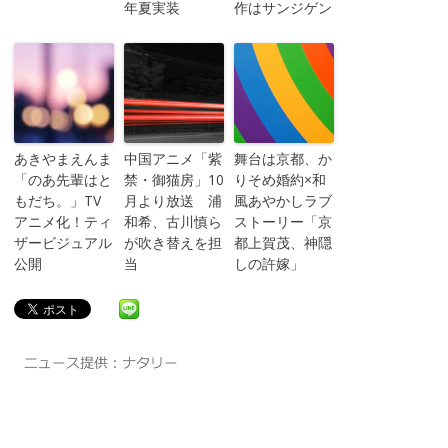
年夏実装
作はサンジゲン
あきやまえんま
中国アニメ「紫
舞台は京都、か
「のあ先輩はと
禁・御猫房」10
りそめ婚約×和
もだち。」TV
月より放送 浦
風あやかしラブ
アニメ化！ティ
和希、古川慎ら
ストーリー「京
ザービジュアル
が吹き替えを担
都上賀茂、神隠
公開
当
しの許嫁」