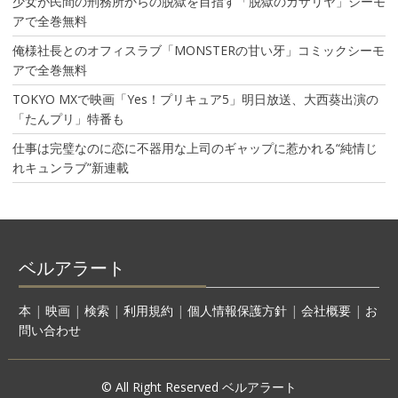
少女が民間の刑務所からの脱獄を目指す「脱獄のカザリヤ」シーモ
アで全巻無料
俺様社長とのオフィスラブ「MONSTERの甘い牙」コミックシーモ
アで全巻無料
TOKYO MXで映画「Yes！プリキュア5」明日放送、大西葵出演の
「たんプリ」特番も
仕事は完璧なのに恋に不器用な上司のギャップに惹かれる“純情じ
れキュンラブ”新連載
ベルアラート
本
|
映画
|
検索
|
利用規約
|
個人情報保護方針
|
会社概要
|
お
問い合わせ
© All Right Reserved ベルアラート