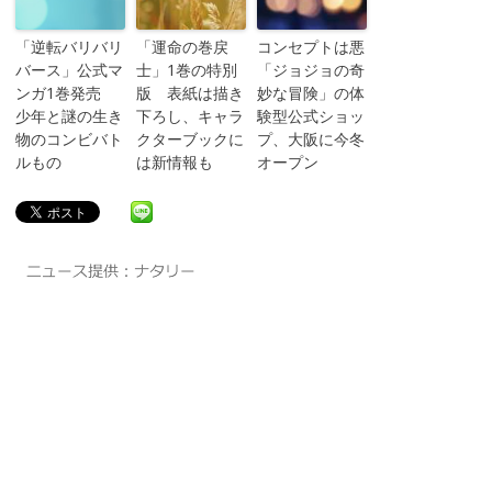
「逆転バリバリ
「運命の巻戻
コンセプトは悪
バース」公式マ
士」1巻の特別
「ジョジョの奇
ンガ1巻発売
版 表紙は描き
妙な冒険」の体
少年と謎の生き
下ろし、キャラ
験型公式ショッ
物のコンビバト
クターブックに
プ、大阪に今冬
ルもの
は新情報も
オープン