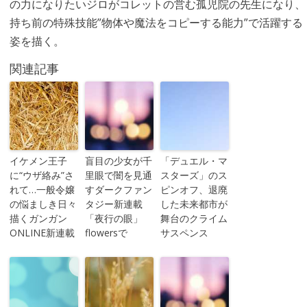
の力になりたいジロがコレットの営む孤児院の先生になり、
持ち前の特殊技能”物体や魔法をコピーする能力”で活躍する
姿を描く。
関連記事
イケメン王子
盲目の少女が千
「デュエル・マ
に“ウザ絡み”さ
里眼で闇を見通
スターズ」のス
れて…一般令嬢
すダークファン
ピンオフ、退廃
の悩ましき日々
タジー新連載
した未来都市が
描くガンガン
「夜行の眼」
舞台のクライム
ONLINE新連載
flowersで
サスペンス