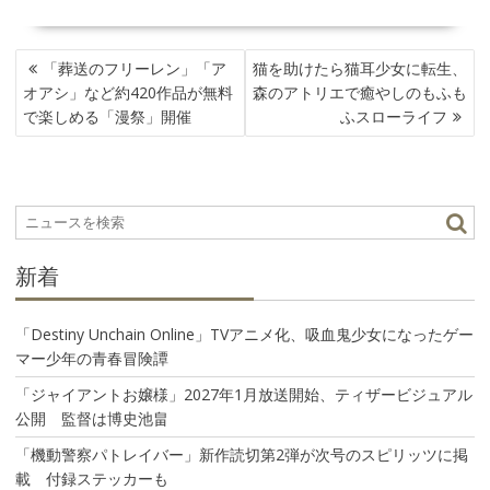
投
「葬送のフリーレン」「ア
猫を助けたら猫耳少女に転生、
稿
オアシ」など約420作品が無料
森のアトリエで癒やしのもふも
ナ
で楽しめる「漫祭」開催
ふスローライフ
ビ
ゲ
ー
シ
ョ
ン
新着
「Destiny Unchain Online」TVアニメ化、吸血鬼少女になったゲー
マー少年の青春冒険譚
「ジャイアントお嬢様」2027年1月放送開始、ティザービジュアル
公開 監督は博史池畠
「機動警察パトレイバー」新作読切第2弾が次号のスピリッツに掲
載 付録ステッカーも