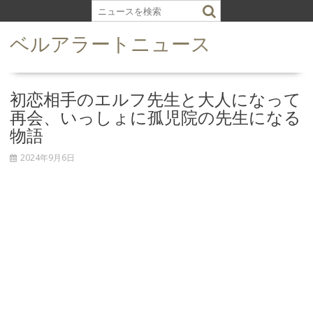
S
k
ベルアラートニュース
i
p
t
o
初恋相手のエルフ先生と大人になって
c
再会、いっしょに孤児院の先生になる
o
物語
n
t
2024年9月6日
e
n
t