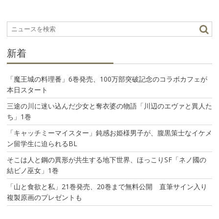
ー
シ
ョ
ン
新着
「魔王城の料理番」6巻発売、100万部突破記念のコラボカフェが
本日スタート
三途の川に迷い込んだ少女と奪衣婆の物語「川辺のエヴァと異人た
ち」1巻
「キャッチミーマイスター」鈍感お姫様男子が、腹黒策士なイケメ
ン留学生に迫られるBL
そこは人と鋼の異形が共生する地下世界、ほっこりSF「ネノ國の
結ビノ巫女」1巻
「山と食欲と私」21巻発売、20巻まで無料公開 直筆サイン入り
複製原画のプレゼントも