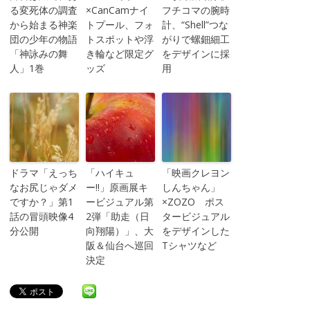
る変死体の調査
×CanCamナイ
フチコマの腕時
から始まる神楽
トプール、フォ
計、“Shell”つな
団の少年の物語
トスポットや浮
がりで螺鈿細工
「神詠みの舞
き輪など限定グ
をデザインに採
人」1巻
ッズ
用
ドラマ「えっち
「ハイキュ
「映画クレヨン
なお尻じゃダメ
ー!!」原画展キ
しんちゃん」
ですか？」第1
ービジュアル第
×ZOZO ポス
話の冒頭映像4
2弾「助走（日
タービジュアル
分公開
向翔陽）」、大
をデザインした
阪＆仙台へ巡回
Tシャツなど
決定