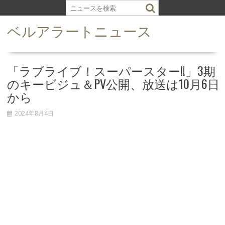
S
k
ベルアラートニュース
i
p
t
o
「ラブライブ！スーパースター!!」3期
c
のキービジュ＆PV公開、放送は10月6日
o
から
n
t
2024年8月4日
e
n
t