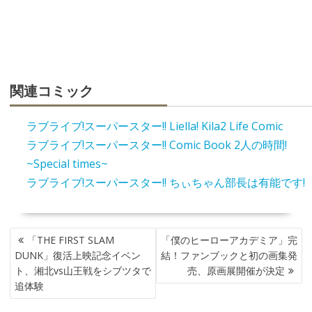
関連コミック
ラブライブ!スーパースター!! Liella! Kila2 Life Comic
ラブライブ!スーパースター!! Comic Book 2人の時間!
~Special times~
ラブライブ!スーパースター!! ちぃちゃん部長は有能です!
投
「THE FIRST SLAM
「僕のヒーローアカデミア」完
稿
DUNK」復活上映記念イベン
結！ファンブックと初の画集発
ナ
ト、湘北vs山王戦をシブツタで
売、原画展開催が決定
ビ
追体験
ゲ