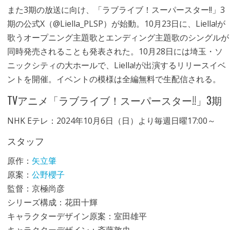
また3期の放送に向け、「ラブライブ！スーパースター!!」3
期の公式X（@Liella_PLSP）が始動。10月23日に、Liella!が
歌うオープニング主題歌とエンディング主題歌のシングルが
同時発売されることも発表された。10月28日には埼玉・ソ
ニックシティの大ホールで、Liella!が出演するリリースイベ
ントを開催。イベントの模様は全編無料で生配信される。
TVアニメ「ラブライブ！スーパースター!!」3期
NHK Eテレ：2024年10月6日（日）より毎週日曜17:00～
スタッフ
原作：
矢立肇
原案：
公野櫻子
監督：京極尚彦
シリーズ構成：花田十輝
キャラクターデザイン原案：室田雄平