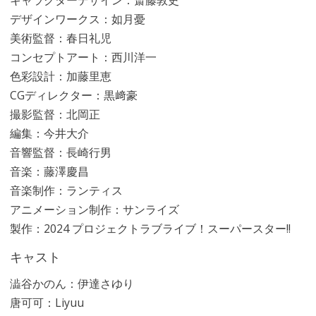
キャラクターデザイン：斎藤敦史
デザインワークス：如月憂
美術監督：春日礼児
コンセプトアート：西川洋一
色彩設計：加藤里恵
CGディレクター：黒﨑豪
撮影監督：北岡正
編集：今井大介
音響監督：長崎行男
音楽：藤澤慶昌
音楽制作：ランティス
アニメーション制作：サンライズ
製作：2024 プロジェクトラブライブ！スーパースター!!
キャスト
澁谷かのん：伊達さゆり
唐可可：Liyuu