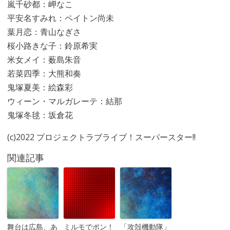
嵐千砂都：岬なこ
平安名すみれ：ペイトン尚未
葉月恋：青山なぎさ
桜小路きな子：鈴原希実
米女メイ：薮島朱音
若菜四季：大熊和奏
鬼塚夏美：絵森彩
ウィーン・マルガレーテ：結那
鬼塚冬毬：坂倉花
(c)2022 プロジェクトラブライブ！スーパースター!!
関連記事
舞台は広島、あ
ミルモでポン！
「攻殻機動隊」