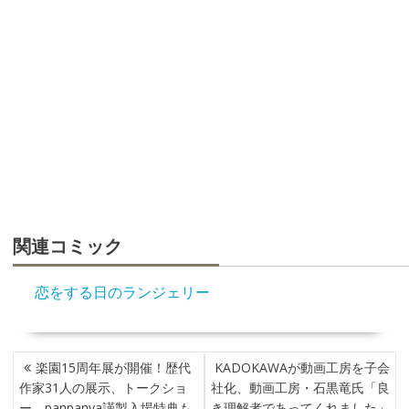
関連コミック
恋をする日のランジェリー
投
楽園15周年展が開催！歴代
KADOKAWAが動画工房を子会
稿
作家31人の展示、トークショ
社化、動画工房・石黒竜氏「良
ナ
ー、panpanya謹製入場特典も
き理解者であってくれました」