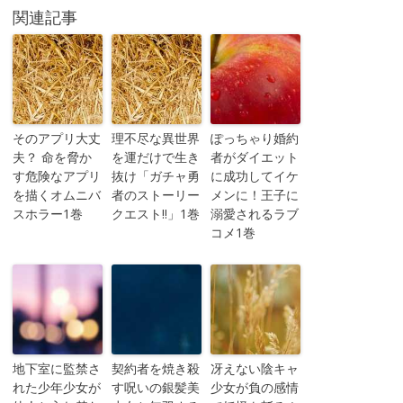
関連記事
そのアプリ大丈
理不尽な異世界
ぽっちゃり婚約
夫？ 命を脅か
を運だけで生き
者がダイエット
す危険なアプリ
抜け「ガチャ勇
に成功してイケ
を描くオムニバ
者のストーリー
メンに！王子に
スホラー1巻
クエスト!!」1巻
溺愛されるラブ
コメ1巻
地下室に監禁さ
契約者を焼き殺
冴えない陰キャ
れた少年少女が
す呪いの銀髪美
少女が負の感情