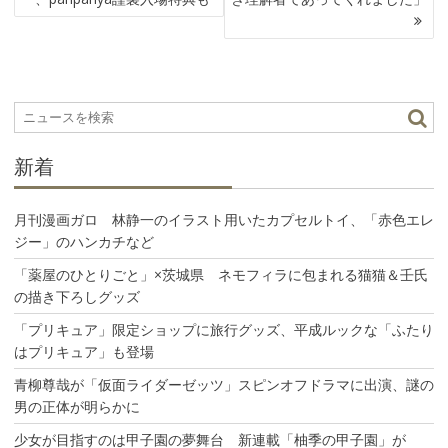
ビ
ゲ
ー
シ
ョ
ン
新着
月刊漫画ガロ 林静一のイラスト用いたカプセルトイ、「赤色エレ
ジー」のハンカチなど
「薬屋のひとりごと」×茨城県 ネモフィラに包まれる猫猫＆壬氏
の描き下ろしグッズ
「プリキュア」限定ショップに旅行グッズ、平成ルックな「ふたり
はプリキュア」も登場
青柳尊哉が「仮面ライダーゼッツ」スピンオフドラマに出演、謎の
男の正体が明らかに
少女が目指すのは甲子園の夢舞台 新連載「柚季の甲子園」が