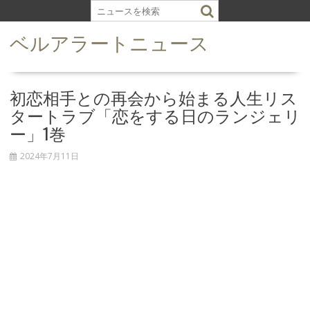
S
k
ベルアラートニュース
i
p
t
o
初恋相手との再会から始まる人生リス
c
タートラブ「恋をする日のランジェリ
o
ー」1巻
n
t
2024年7月11日
e
n
t