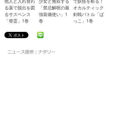
他人と入れ替わ
少女と無双する
で妖怪を斬る！
る薬で脱出を図
「禁忌解呪の最
オカルティック
るサスペンス
強装備使い」1
剣戟バトル「ば
「替霊」1巻
巻
っこ」1巻