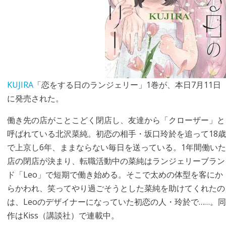
KUJIRA
「恋をする日のランジェリー」1巻が、本日7月11日
に発売された。
働き先の店がことこどく閉店し、友達から「クローザー」と
呼ばれている北沢菜純。初恋の相手・坂口玲於を追って18歳
で上京し6年、ままならない毎日を送っている。1年間働いた
店の閉店が決まり、転職活動中の菜純はランジェリーブラン
ド「Leo」で短期で働き始める。そこで太めの体型を客にか
らかわれ、笑ってやり過ごそうとした菜純を助けてくれたの
は、Leoのデザイナーになっていた初恋の人・玲於で……。同
作はKiss（講談社）で連載中。