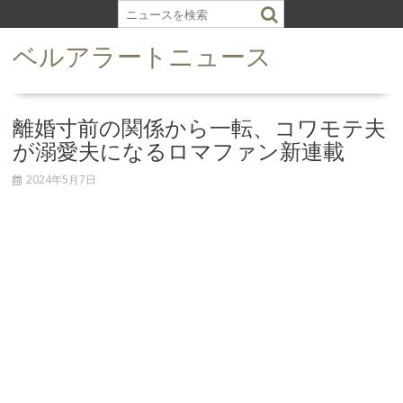
S
k
ベルアラートニュース
i
p
t
o
離婚寸前の関係から一転、コワモテ夫
c
が溺愛夫になるロマファン新連載
o
n
2024年5月7日
t
e
n
t