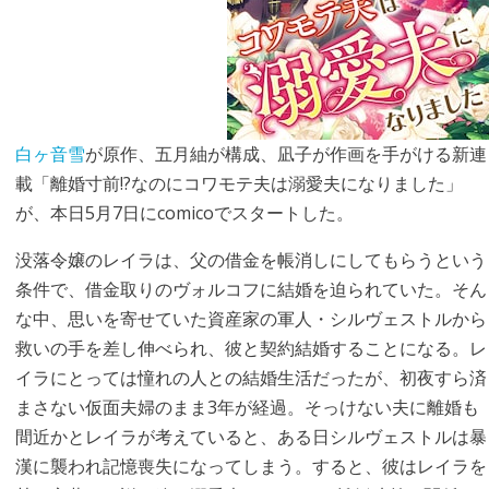
白ヶ音雪
が原作、五月紬が構成、凪子が作画を手がける新連
載「離婚寸前!?なのにコワモテ夫は溺愛夫になりました」
が、本日5月7日にcomicoでスタートした。
没落令嬢のレイラは、父の借金を帳消しにしてもらうという
条件で、借金取りのヴォルコフに結婚を迫られていた。そん
な中、思いを寄せていた資産家の軍人・シルヴェストルから
救いの手を差し伸べられ、彼と契約結婚することになる。レ
イラにとっては憧れの人との結婚生活だったが、初夜すら済
まさない仮面夫婦のまま3年が経過。そっけない夫に離婚も
間近かとレイラが考えていると、ある日シルヴェストルは暴
漢に襲われ記憶喪失になってしまう。すると、彼はレイラを