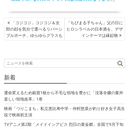
投
「コジコジ」コジコジ＆次
「ちびまる子ちゃん」父の日に
稿
郎の顔を気分で選べるリバーシ
ヒロシラベルの日本酒を、デザ
ナ
ブルポーチ、ゆらゆらグラスも
インテーマは縁起物
ビ
ゲ
ー
シ
ョ
ン
新着
運命変えるため銀貨1枚から不毛な領地を豊かに「没落令嬢の案外
楽しい領地改革」1巻
映画「つりこまち」私立恵比寿中学・仲村悠菜が釣り好き女子高生
役で映画初主演
TVアニメ第2期「メイドインアビス 烈日の黄金郷」全国で9月下旬