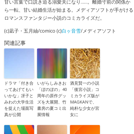
甘い言葉で口説き迫る溺愛夫になり……。離婚寸前の関係か
ら一転、甘い結婚生活が始まる。メディアソフトが手がける
ロマンスファンタジー小説のコミカライズだ。
(c)凪子・五月紬/comico (c)
白ヶ音雪
/メディアソフト
関連記事
ドラマ「付き合
いがらしみきお
酒見賢一の小説
ってあげてもい
「ぼのぼの」40
「後宮小説」コ
いかな」冴子と
周年の原作グッ
ミカライズ版が
みわの大学生活
ズを大展開、竹
MAGKANで、
を捉えた場面写
書房の夏コミ出
純朴な少女が宮
真が公開
展情報
女に