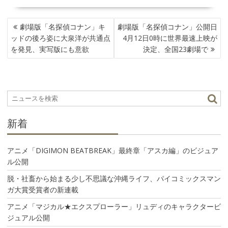
投
劇場版「名探偵コナン」キ
劇場版「名探偵コナン」公開日
稿
ッドの後ろ姿に大泉洋が共通点
4月12日0時に世界最速上映が
ナ
を発見、実写版にも意欲
決定、全国23劇場で
ビ
ゲ
ー
シ
ョ
ン
新着
アニメ「DIGIMON BEATBREAK」最終章「アスカ編」のビジュア
ル公開
脱・社畜から始まる少し不思議な沖縄ライフ、パイコミックスマン
ガ大賞受賞者の新連載
アニメ「マジカル★エクスプローラー」リュディのキャラクタービ
ジュアル公開