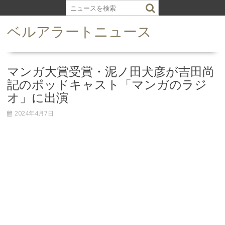
S
k
ベルアラートニュース
i
p
t
o
マンガ大賞受賞・泥ノ田犬彦が吉田尚
c
記のポッドキャスト「マンガのラジ
o
オ」に出演
n
t
2024年4月7日
e
n
t