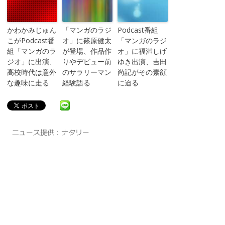
かわかみじゅん
「マンガのラジ
Podcast番組
こがPodcast番
オ」に篠原健太
「マンガのラジ
組「マンガのラ
が登場、作品作
オ」に福満しげ
ジオ」に出演、
りやデビュー前
ゆき出演、吉田
高校時代は意外
のサラリーマン
尚記がその素顔
な趣味に走る
経験語る
に迫る