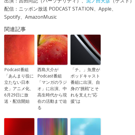
出演：吉田尚記（パーソナリティ）、
泥ノ田犬彦
（ゲスト）
配信：ニッポン放送 PODCAST STATION、Apple、
Spotify、AmazonMusic
関連記事
Podcast番組
西島大介が
「チ。」魚豊が
「あんまり役に
Podcast番組
ポッドキャスト
立たない日本
「マンガのラジ
番組に出演、自
史」アニメ化、
オ」に出演、中
身の“挑戦”とそ
6月29日に放
高生時代から現
れを支えた“応
送・配信開始
在の活動まで迫
援”は
る