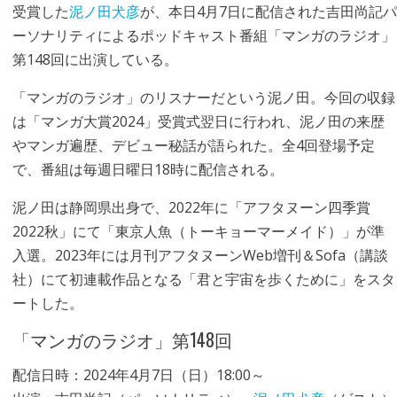
受賞した
泥ノ田犬彦
が、本日4月7日に配信された吉田尚記パ
ーソナリティによるポッドキャスト番組「マンガのラジオ」
第148回に出演している。
「マンガのラジオ」のリスナーだという泥ノ田。今回の収録
は「マンガ大賞2024」受賞式翌日に行われ、泥ノ田の来歴
やマンガ遍歴、デビュー秘話が語られた。全4回登場予定
で、番組は毎週日曜日18時に配信される。
泥ノ田は静岡県出身で、2022年に「アフタヌーン四季賞
2022秋」にて「東京人魚（トーキョーマーメイド）」が準
入選。2023年には月刊アフタヌーンWeb増刊＆Sofa（講談
社）にて初連載作品となる「君と宇宙を歩くために」をスタ
ートした。
「マンガのラジオ」第148回
配信日時：2024年4月7日（日）18:00～