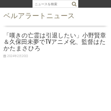
S
k
ベルアラートニュース
i
p
t
o
「嘆きの亡霊は引退したい」小野賢章
c
＆久保田未夢でTVアニメ化、監督はた
o
かたまさひろ
n
t
2024年2月20日
e
n
t