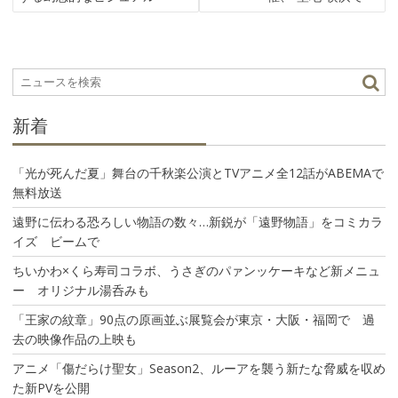
ビ
ゲ
ー
シ
ョ
ン
新着
「光が死んだ夏」舞台の千秋楽公演とTVアニメ全12話がABEMAで
無料放送
遠野に伝わる恐ろしい物語の数々…新鋭が「遠野物語」をコミカラ
イズ ビームで
ちいかわ×くら寿司コラボ、うさぎのパァンッケーキなど新メニュ
ー オリジナル湯呑みも
「王家の紋章」90点の原画並ぶ展覧会が東京・大阪・福岡で 過
去の映像作品の上映も
アニメ「傷だらけ聖女」Season2、ルーアを襲う新たな脅威を収め
た新PVを公開