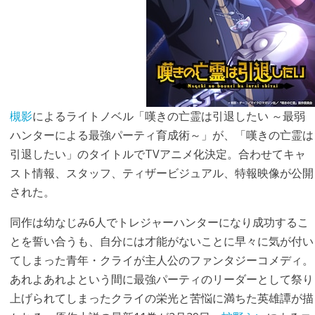
槻影
によるライトノベル「嘆きの亡霊は引退したい ～最弱
ハンターによる最強パーティ育成術～」が、「嘆きの亡霊は
引退したい」のタイトルでTVアニメ化決定。合わせてキャ
スト情報、スタッフ、ティザービジュアル、特報映像が公開
された。
同作は幼なじみ6人でトレジャーハンターになり成功するこ
とを誓い合うも、自分には才能がないことに早々に気が付い
てしまった青年・クライが主人公のファンタジーコメディ。
あれよあれよという間に最強パーティのリーダーとして祭り
上げられてしまったクライの栄光と苦悩に満ちた英雄譚が描