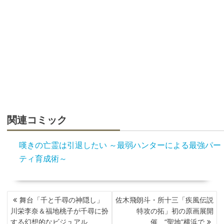
関連コミック
嘆きの亡霊は引退したい ～最弱ハンターによる最強パー
ティ育成術～
投
舞台「千と千尋の神隠し」
佐木飛朗斗・所十三「疾風伝説
稿
川栄李奈＆福地桃子が千尋に扮
特攻の拓」初の原画展開
ナ
する幻想的なビジュアル
催、“聖地”横浜で