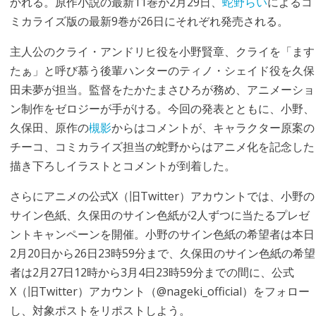
かれる。原作小説の最新11巻が2月29日、
蛇野らい
によるコ
ミカライズ版の最新9巻が26日にそれぞれ発売される。
主人公のクライ・アンドリヒ役を小野賢章、クライを「ます
たぁ」と呼び慕う後輩ハンターのティノ・シェイド役を久保
田未夢が担当。監督をたかたまさひろが務め、アニメーショ
ン制作をゼロジーが手がける。今回の発表とともに、小野、
久保田、原作の
槻影
からはコメントが、キャラクター原案の
チーコ、コミカライズ担当の蛇野からはアニメ化を記念した
描き下ろしイラストとコメントが到着した。
さらにアニメの公式X（旧Twitter）アカウントでは、小野の
サイン色紙、久保田のサイン色紙が2人ずつに当たるプレゼ
ントキャンペーンを開催。小野のサイン色紙の希望者は本日
2月20日から26日23時59分まで、久保田のサイン色紙の希望
者は2月27日12時から3月4日23時59分までの間に、公式
X（旧Twitter）アカウント（@nageki_official）をフォロー
し、対象ポストをリポストしよう。