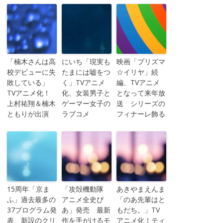
「楠木さんは高
にいち「現実も
映画「プリズマ
校デビューに失
たまには嘘をつ
☆イリヤ」続
敗している」
く」TVアニメ
編、TVアニメ
TVアニメ化！
化、女装男子と
となって来年放
上村祐翔＆楠木
ゲーマー女子の
送 シリーズの
ともりが出演
ラブコメ
フィナーレ飾る
15周年「京ま
「攻殻機動隊
あきやまえんま
ふ」過去最多の
アニメ全史ぴ
「のあ先輩はと
37プログラム発
あ」発売 最新
もだち。」TV
表、新設のクリ
作を手がけるモ
アニメ化！ティ