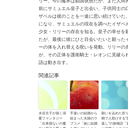
リー。今の魔界は鎖国状態だが、まだ人間界
前にサミュエル皇子と出会い、子供同士の
ザベルは彼のことを一途に思い続けていた
になり、サミュエルの現在を調べたイザベ
少女・リリーの存在を知る。皇子の幸せを
たが、最後に彼にひと目会いたいと願った
ーの体を入れ替える呪いを発動。リリーの
が、その正体を護衛騎士・レオンに見破ら
語は動き出す。
関連記事
水谷京子が描く溺
手違いの結婚から
願いを込めた折
愛ファンタジー
始まった夫婦のラ
鶴で人助けする“
「出来損ないの魔
ブコメ「妹に結婚
返し”の旅物語「