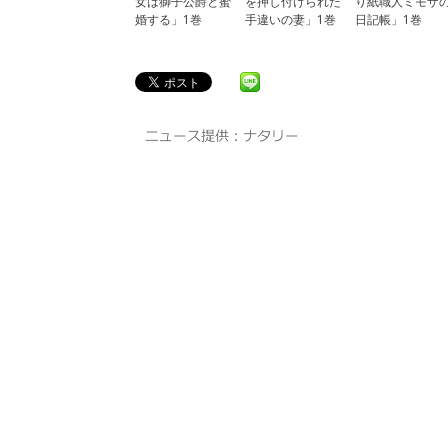
女は獅子公爵と蜜
を押し付けられた
り紙職人ミモザ
婚する」1巻
手違いの妻」1巻
日記帳」1巻