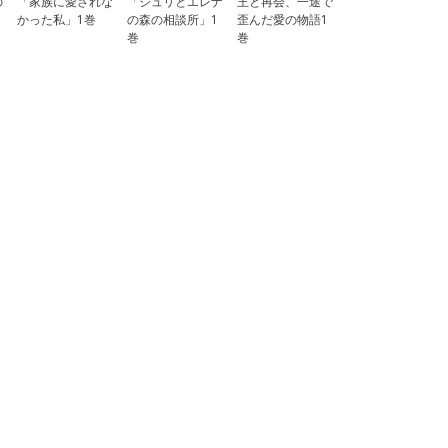
の
「家族に愛されな
「ジュリとエレナ
王と再会、一途で
かった私」1巻
の森の相談所」1
歪んだ愛の物語1
巻
巻