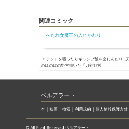
関連コミック
へたれ女魔王の入れかわり
投
テントを張ったりキャンプ飯を楽しんだり…
稿
のほのぼの野営描いた「刀剣野営」
ナ
ビ
ゲ
ー
ベルアラート
シ
ョ
ン
本
|
映画
|
検索
|
利用規約
|
個人情報保護方針
© All Right Reserved ベルアラート