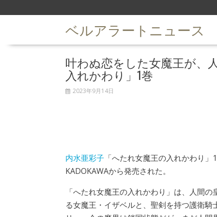
S
k
ベルアラートニュース
i
p
t
叶わぬ恋をした女魔王が、人
o
c
入れかわり」1巻
o
n
2023年9月14日
t
e
n
t
内水亜彩子
「へたれ女魔王の入れかわり」1
KADOKAWAから発売された。
「へたれ女魔王の入れかわり」は、人間の
る女魔王・イザベルと、聖剣を持つ護衛騎