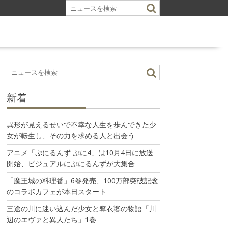
新着
異形が見えるせいで不幸な人生を歩んできた少
女が転生し、その力を求める人と出会う
アニメ「ぷにるんず ぷに4」は10月4日に放送
開始、ビジュアルにぷにるんずが大集合
「魔王城の料理番」6巻発売、100万部突破記念
のコラボカフェが本日スタート
三途の川に迷い込んだ少女と奪衣婆の物語「川
辺のエヴァと異人たち」1巻