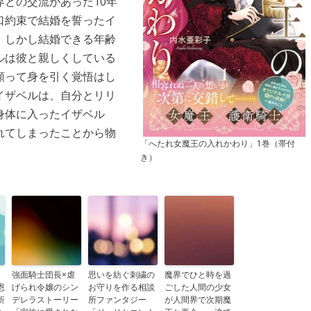
との交流があった10年
口約束で結婚を誓ったイ
。しかし結婚できる年齢
ルは彼と親しくしている
願って身を引く覚悟はし
イザベルは、自分とリリ
身体に入ったイザベル
れてしまったことから物
「へたれ女魔王の入れかわり」1巻（帯付
き）
り
強面騎士団長×虐
思いを紡ぐ刺繍の
魔界でひと時を過
恩
げられ令嬢のシン
お守りを作る相談
ごした人間の少女
折
デレラストーリー
所ファンタジー
が人間界で次期魔