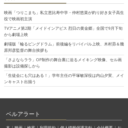
映画「つりこまち」私立恵比寿中学・仲村悠菜が釣り好き女子高生
役で映画初主演
TVアニメ第2期「メイドインアビス 烈日の黄金郷」全国で9月下旬
から劇場上映
劇場版「輪るピングドラム」前後編をリバイバル上映、木村昴＆幾
原邦彦監督の舞台挨拶も
「さよならララ」OP制作の舞台裏に迫るメイキング映像、セル画
撮影は設備探しから
「生徒会にも穴はある！」学年主任の平塚敏深役は内山夕実、メイ
ンキャスト出揃う
ベルアラート
本
|
映画
|
検索
|
利用規約
|
個人情報保護方針
|
会社概要
|
お