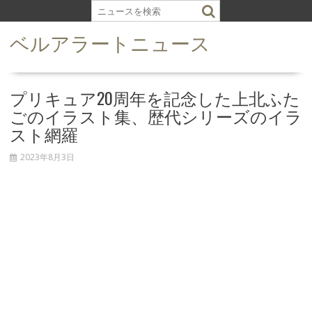
S
k
ベルアラートニュース
i
p
t
o
プリキュア20周年を記念した上北ふた
c
ごのイラスト集、歴代シリーズのイラ
o
スト網羅
n
t
2023年8月3日
e
n
t