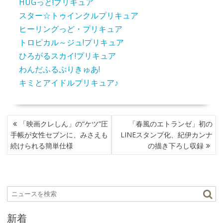
HUGっと!プリキュア
スター☆トゥインクルプリキュア
ヒーリングっど・プリキュア
トロピカル～ジュ!プリキュア
ひろがるスカイ!プリキュア
わんだふるぷりきゅあ!
キミとアイドルプリキュア♪
投
「映画クレしん」の“ケツ”圧
「春風のエトランゼ」初の
稿
手帳が女性セブンに、みさえも
LINEスタンプ化、紀伊カンナ
ナ
続けられる簡単仕様
の描き下ろし収録
ビ
ゲ
ー
シ
ョ
ン
新着