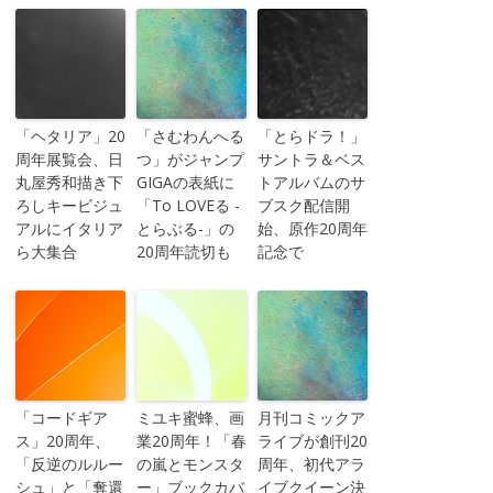
「ヘタリア」20
「さむわんへる
「とらドラ！」
周年展覧会、日
つ」がジャンプ
サントラ＆ベス
丸屋秀和描き下
GIGAの表紙に
トアルバムのサ
ろしキービジュ
「To LOVEる -
ブスク配信開
アルにイタリア
とらぶる-」の
始、原作20周年
ら大集合
20周年読切も
記念で
「コードギア
ミユキ蜜蜂、画
月刊コミックア
ス」20周年、
業20周年！「春
ライブが創刊20
「反逆のルルー
の嵐とモンスタ
周年、初代アラ
シュ」と「奪還
ー」ブックカバ
イブクイーン決