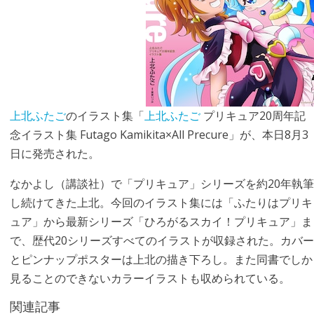
上北ふたご
のイラスト集「
上北ふたご
プリキュア20周年記
念イラスト集 Futago Kamikita×All Precure」が、本日8月3
日に発売された。
なかよし（講談社）で「プリキュア」シリーズを約20年執筆
し続けてきた上北。今回のイラスト集には「ふたりはプリキ
ュア」から最新シリーズ「ひろがるスカイ！プリキュア」ま
で、歴代20シリーズすべてのイラストが収録された。カバー
とピンナップポスターは上北の描き下ろし。また同書でしか
見ることのできないカラーイラストも収められている。
関連記事