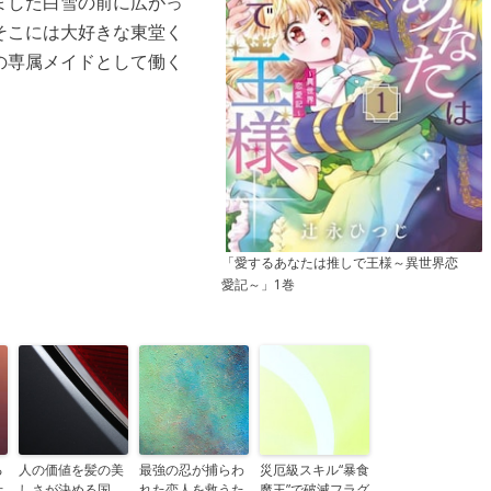
ました白雪の前に広がっ
そこには大好きな東堂く
の専属メイドとして働く
「愛するあなたは推しで王様～異世界恋
愛記～」1巻
る
人の価値を髪の美
最強の忍が捕らわ
災厄級スキル“暴食
士
しさが決める国、
れた恋人を救うた
魔王”で破滅フラグ