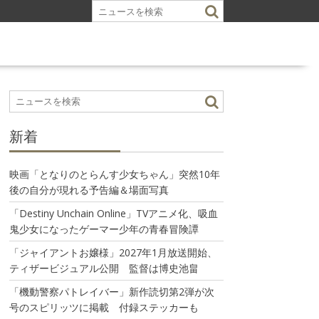
新着
映画「となりのとらんす少女ちゃん」突然10年
後の自分が現れる予告編＆場面写真
「Destiny Unchain Online」TVアニメ化、吸血
鬼少女になったゲーマー少年の青春冒険譚
「ジャイアントお嬢様」2027年1月放送開始、
ティザービジュアル公開 監督は博史池畠
「機動警察パトレイバー」新作読切第2弾が次
号のスピリッツに掲載 付録ステッカーも