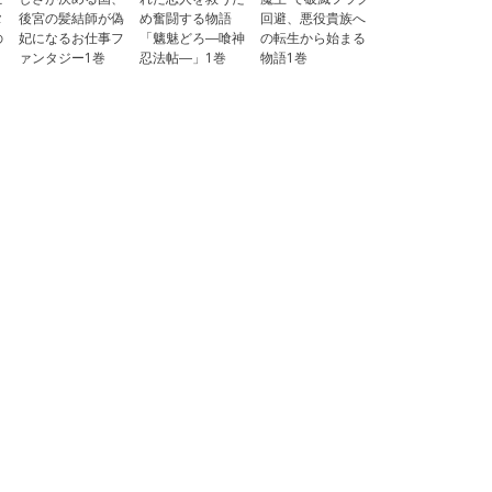
タ
後宮の髪結師が偽
め奮闘する物語
回避、悪役貴族へ
の
妃になるお仕事フ
「魑魅どろ―喰神
の転生から始まる
ァンタジー1巻
忍法帖―」1巻
物語1巻