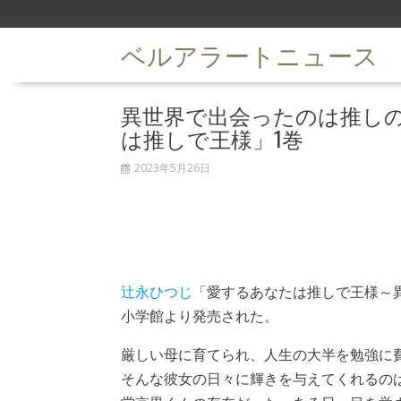
S
k
ベルアラートニュース
i
p
t
異世界で出会ったのは推し
o
c
は推しで王様」1巻
o
n
2023年5月26日
t
e
n
t
辻永ひつじ
「愛するあなたは推しで王様～
小学館より発売された。
厳しい母に育てられ、人生の大半を勉強に
そんな彼女の日々に輝きを与えてくれるの