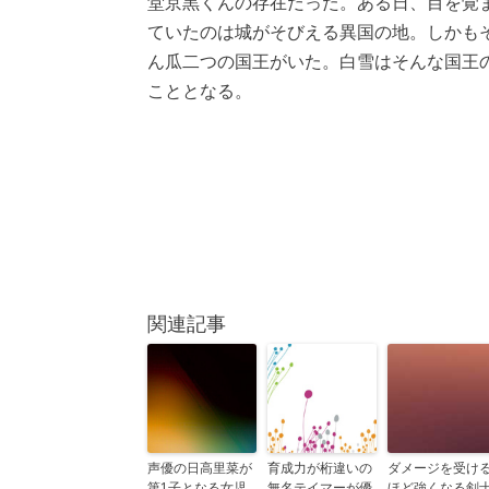
堂京黒くんの存在だった。ある日、目を覚
ていたのは城がそびえる異国の地。しかも
ん瓜二つの国王がいた。白雪はそんな国王
こととなる。
関連記事
声優の日高里菜が
育成力が桁違いの
ダメージを受け
第1子となる女児
無名テイマーが優
ほど強くなる剣