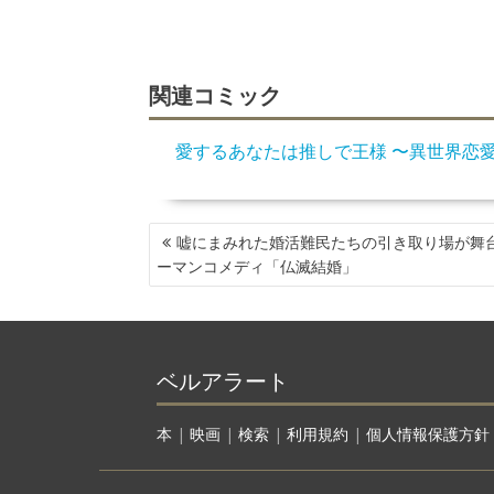
関連コミック
愛するあなたは推しで王様 〜異世界恋
投
嘘にまみれた婚活難民たちの引き取り場が舞
稿
ーマンコメディ「仏滅結婚」
ナ
ビ
ゲ
ー
ベルアラート
シ
ョ
ン
本
|
映画
|
検索
|
利用規約
|
個人情報保護方針