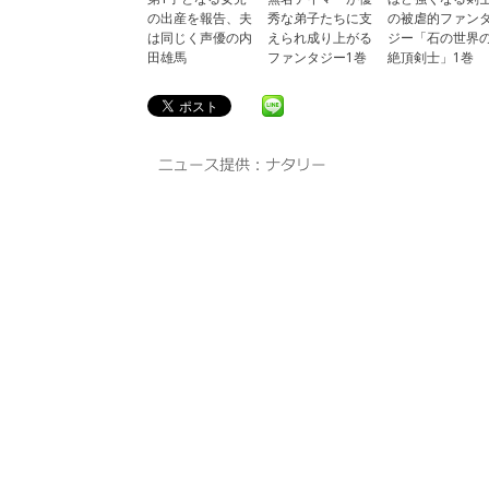
の出産を報告、夫
秀な弟子たちに支
の被虐的ファン
は同じく声優の内
えられ成り上がる
ジー「石の世界
田雄馬
ファンタジー1巻
絶頂剣士」1巻