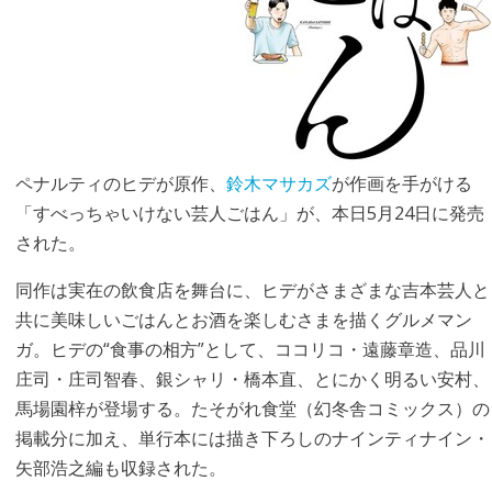
ペナルティのヒデが原作、
鈴木マサカズ
が作画を手がける
「すべっちゃいけない芸人ごはん」が、本日5月24日に発売
された。
同作は実在の飲食店を舞台に、ヒデがさまざまな吉本芸人と
共に美味しいごはんとお酒を楽しむさまを描くグルメマン
ガ。ヒデの“食事の相方”として、ココリコ・遠藤章造、品川
庄司・庄司智春、銀シャリ・橋本直、とにかく明るい安村、
馬場園梓が登場する。たそがれ食堂（幻冬舎コミックス）の
掲載分に加え、単行本には描き下ろしのナインティナイン・
矢部浩之編も収録された。