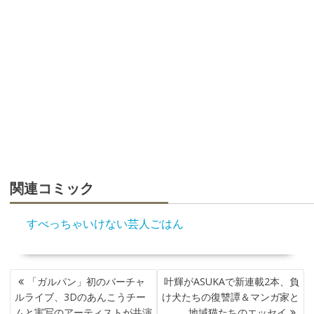
関連コミック
すべっちゃいけない芸人ごはん
投
「ガルパン」初のバーチャ
叶輝がASUKAで新連載2本、負
稿
ルライブ、3Dのあんこうチー
け犬たちの復讐譚＆マンガ家と
ナ
ムと実写のアーティストが共演
地域猫たちのエッセイ