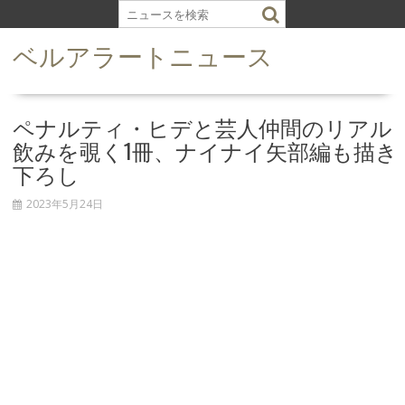
S
k
ベルアラートニュース
i
p
t
o
ペナルティ・ヒデと芸人仲間のリアル
c
飲みを覗く1冊、ナイナイ矢部編も描き
o
下ろし
n
t
2023年5月24日
e
n
t