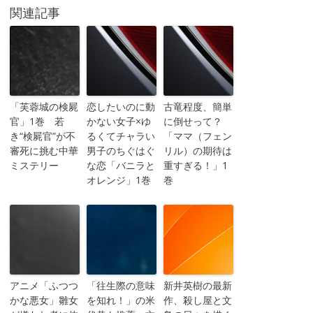
関連記事
「芙蓉城の検屍
恋したいのに動
古竜程度、簡単
官」1巻 若
かない女子×ゆ
に倒せって？
き“検屍官”が不
るくてチャラい
「ママ（フェン
審死に挑む中華
男子のちぐはぐ
リル）の期待は
ミステリー
な恋「バニラと
重すぎる！」1
オレンジ」1巻
巻
アニメ「ふつつ
「往生際の意味
新井英樹の最新
かな悪女」雛女
を知れ！」の米
作、殺し屋と文