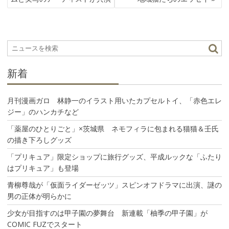
ビ
ゲ
ー
シ
ョ
ン
新着
月刊漫画ガロ 林静一のイラスト用いたカプセルトイ、「赤色エレ
ジー」のハンカチなど
「薬屋のひとりごと」×茨城県 ネモフィラに包まれる猫猫＆壬氏
の描き下ろしグッズ
「プリキュア」限定ショップに旅行グッズ、平成ルックな「ふたり
はプリキュア」も登場
青柳尊哉が「仮面ライダーゼッツ」スピンオフドラマに出演、謎の
男の正体が明らかに
少女が目指すのは甲子園の夢舞台 新連載「柚季の甲子園」が
COMIC FUZでスタート