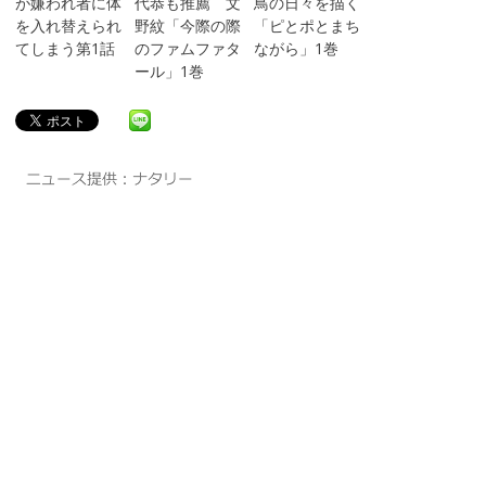
が嫌われ者に体
代恭も推薦 文
鳥の日々を描く
を入れ替えられ
野紋「今際の際
「ピとポとまち
てしまう第1話
のファムファタ
ながら」1巻
ール」1巻