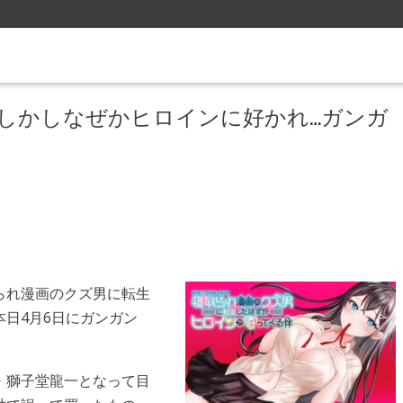
、しかしなぜかヒロインに好かれ…ガンガ
られ漫画のクズ男に転生
日4月6日にガンガン
・獅子堂龍一となって目