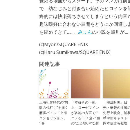
覚める場面からスタート。そのマンガは前
で、幼なじみと付き合い始めたヒロインを
終的には快楽落ちさせてしまうという内容
趣味嗜好に合わない展開をどうにか回避し
を縮めてきて……。
みょん
の小説を墨川がコ
(c)Myon/SQUARE ENIX
(c)Haru Sumikawa/SQUARE ENIX
関連記事
上海租界時代の“無
「本好きの下剋
「桃源暗鬼」日
敵の代打ち”を描く
上」ローゼマイン
光・華厳の滝編
麻雀バトル「上海
が各地の方言でア
先行上映会、浦
コンセッション」
ニメをPR！全25種
希や新キャスト
1巻
の“ご当地CM”公開
岡本信彦ら登壇