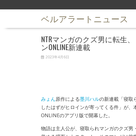
S
k
ベルアラートニュース
i
p
t
NTRマンガのクズ男に転生
o
c
ンONLINE新連載
o
n
2023年4月6日
t
e
n
t
みょん
原作による
墨川ハル
の新連載「寝取
したはずがヒロインが寄ってくる件」が、本
ONLINEのアプリ版で開幕した。
物語は主人公が、寝取られマンガのクズ男