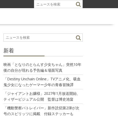
新着
映画「となりのとらんす少女ちゃん」突然10年
後の自分が現れる予告編＆場面写真
「Destiny Unchain Online」TVアニメ化、吸血
鬼少女になったゲーマー少年の青春冒険譚
「ジャイアントお嬢様」2027年1月放送開始、
ティザービジュアル公開 監督は博史池畠
「機動警察パトレイバー」新作読切第2弾が次
号のスピリッツに掲載 付録ステッカーも