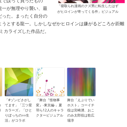
世で誤って買ったもの
「寝取られ漫画のクズ男に転生したはず
龍一が無理やり襲い、最
がヒロインが寄ってくる件」ビジュアル
だった。まったく自分の
ようとする龍一。しかしなぜかヒロインは嫌がるどころか距離
ミカライズした作品だ。
「#ゾンビさがし
「舞台『怪物事
舞台「えぶりでい
の
てます」「三ツ星
変』-東京編-」夏
ホスト」コーイチ
和
カラーズ」「ひと
羽ら12人のキャラ
役は宮崎湧、おこ
・
りぼっちの○○生
クタービジュアル
のみ太郎役は歌広
活」がコラボ
場淳