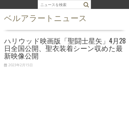
S
k
ベルアラートニュース
i
p
t
o
ハリウッド映画版「聖闘士星矢」4月28
c
日全国公開、聖衣装着シーン収めた最
o
新映像公開
n
t
2023年2月15日
e
n
t