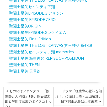
聖闘士星矢 THE LOST CANVAS 冥王神話外伝
聖闘士星矢セインティア翔
聖闘士星矢EPISODE.G アサシン
聖闘士星矢 EPISODE ZERO
聖闘士星矢ORIGIN
聖闘士星矢EPISODE.Gレクイエム
聖闘士星矢 Final Edition
聖闘士星矢 THE LOST CANVAS 冥王神話 番外編
聖闘士星矢セインティア翔 memories
聖闘士星矢 海皇再起 RERISE OF POSEIDON
聖闘士星矢 THEN
聖闘士星矢 天界篇
投
もののけファンタジー「陰
ドラマ「往生際の意味を知
稿
陽師と天狗眼」1巻、熊谷健太
れ！」に樋口日奈・三山凌輝、
ナ
郎＆笠間淳出演のボイスコミッ
日下部由紀役は山本未來
ビ
クも