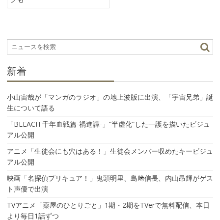
ゲ
ー
シ
ョ
ン
新着
小山宙哉が「マンガのラジオ」の地上波版に出演、「宇宙兄弟」誕
生について語る
「BLEACH 千年血戦篇-禍進譚-」“半虚化”した一護を描いたビジュ
アル公開
アニメ「生徒会にも穴はある！」生徒会メンバー収めたキービジュ
アル公開
映画「名探偵プリキュア！」鬼頭明里、島﨑信長、内山昂輝がゲス
ト声優で出演
TVアニメ「薬屋のひとりごと」1期・2期をTVerで無料配信、本日
より毎日1話ずつ