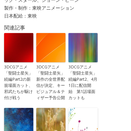
ック・スタール、ショーン・ビーン
製作・制作：東映アニメーション
日本配給：東映
関連記事
3DCGアニメ
3DCGアニメ
3DCGアニメ
「聖闘士星矢」
「聖闘士星矢」
「聖闘士星矢」
続編Part2の新
新作の全世界配
続編Part2、4月
規場面カット、
信が決定、キー
1日に配信開
邪武たちが駆け
ビジュアル＆テ
始 第1話場面
付け戦う
ィザー予告公開
カットも