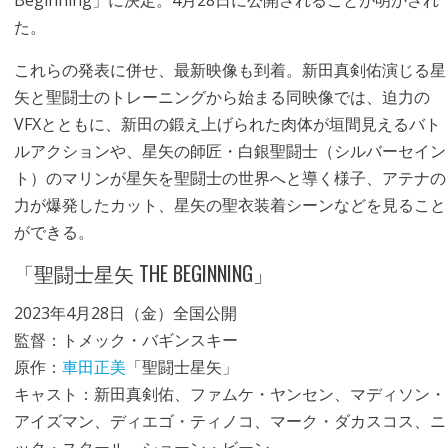
Beginning」に決定。4月28日に公開されることが明かされ
た。
これらの発表に併せ、最新映像も到着。新田真剣佑演じる星
矢と聖闘士のトレーニングから始まる同映像では、迫力の
VFXとともに、新田の鍛え上げられた肉体が垣間見えるバト
ルアクションや、星矢の師匠・白銀聖闘士（シルバーセイン
ト）のマリンが星矢を聖闘士の世界へと導く様子、アテナの
力が爆発したカット、星矢の聖衣装着シーンなどを見ること
ができる。
「聖闘士星矢 THE BEGINNING」
2023年4月28日（金）全国公開
監督：トメック・バギンスキー
原作：
車田正美
「聖闘士星矢」
キャスト：新田真剣佑、ファムケ・ヤンセン、マディソン・
アイズマン、ディエゴ・ティノコ、マーク・ダカスコス、ニ