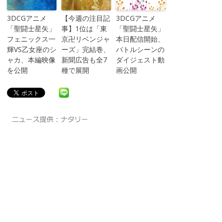
3DCGアニメ
【今週の注目記
3DCGアニメ
「聖闘士星矢」
事】1位は「東
「聖闘士星矢」
フェニックス一
京卍リベンジャ
本日配信開始、
輝VS乙女座のシ
ーズ」完結巻、
バトルシーンの
ャカ、本編映像
新聞広告も全7
ダイジェスト動
を公開
種で展開
画公開