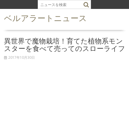
S
k
ベルアラートニュース
i
p
t
o
異世界で魔物栽培！育てた植物系モン
c
スターを食べて売ってのスローライフ
o
n
2017年10月30日
t
e
n
t