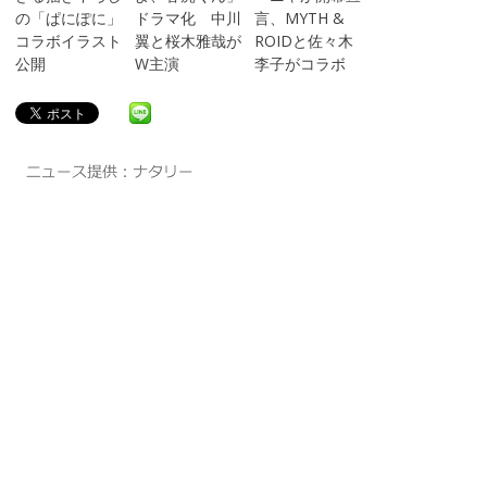
の「ぱにぽに」
ドラマ化 中川
言、MYTH &
コラボイラスト
翼と桜木雅哉が
ROIDと佐々木
公開
W主演
李子がコラボ