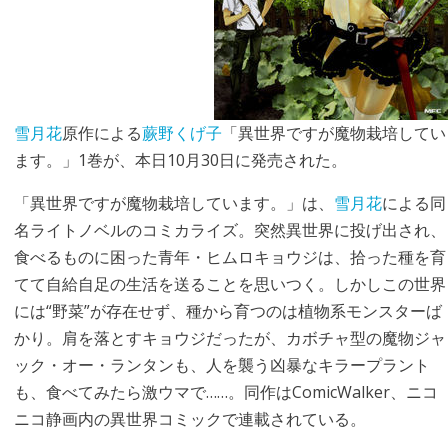
雪月花
原作による
蕨野くげ子
「異世界ですが魔物栽培してい
ます。」1巻が、本日10月30日に発売された。
「異世界ですが魔物栽培しています。」は、
雪月花
による同
名ライトノベルのコミカライズ。突然異世界に投げ出され、
食べるものに困った青年・ヒムロキョウジは、拾った種を育
てて自給自足の生活を送ることを思いつく。しかしこの世界
には“野菜”が存在せず、種から育つのは植物系モンスターば
かり。肩を落とすキョウジだったが、カボチャ型の魔物ジャ
ック・オー・ランタンも、人を襲う凶暴なキラープラント
も、食べてみたら激ウマで……。同作はComicWalker、ニコ
ニコ静画内の異世界コミックで連載されている。