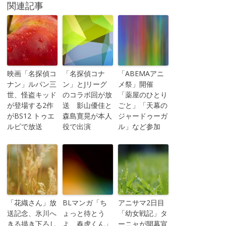
関連記事
映画「名探偵コ
「名探偵コナ
「ABEMAアニ
ナン」ルパン三
ン」とJリーグ
メ祭」開催
世、怪盗キッド
のコラボ回が放
「薬屋のひとり
が登場する2作
送 影山優佳と
ごと」「天幕の
がBS12 トゥエ
森島寛晃が本人
ジャードゥーガ
ルビで放送
役で出演
ル」など参加
「花織さん」放
BLマンガ「ち
アニサマ2日目
送記念、氷川へ
ょっと待とう
「幼女戦記」タ
きる描き下ろし
よ、春虎くん」
ーニャが開幕宣