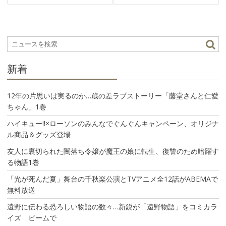
ビ
ゲ
ー
シ
ョ
ン
新着
12年の片思いは実るのか…歳の差ラブストーリー「藤堂さんと仁愛
ちゃん」1巻
ハイキュー!!×ローソンのみんなでぐんぐんキャンペーン、オリジナ
ル商品＆グッズ登場
友人に裏切られた闇落ち令嬢が魔王の娘に転生、復讐のため暗躍す
る物語1巻
「光が死んだ夏」舞台の千秋楽公演とTVアニメ全12話がABEMAで
無料放送
遠野に伝わる恐ろしい物語の数々…新鋭が「遠野物語」をコミカラ
イズ ビームで