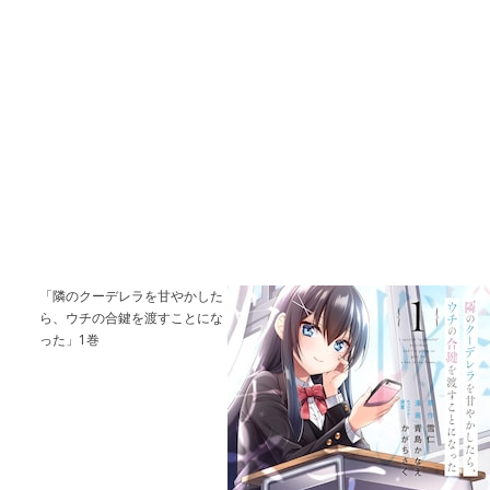
「隣のクーデレラを甘やかした
ら、ウチの合鍵を渡すことにな
った」1巻