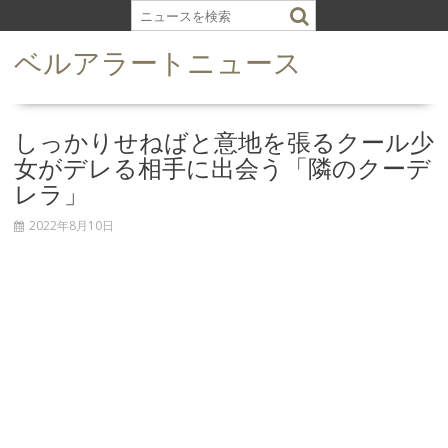
S
k
ベルアラートニュース
i
p
t
o
しっかりせねばと意地を張るクール少
c
女がデレる相手に出会う「隣のクーデ
o
レラ」
n
t
2022年8月10日
e
n
t