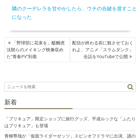
隣のクーデレラを甘やかしたら、ウチの合鍵を渡すこと
になった
投
「野球部に花束を」醍醐虎
配信が終わる前に観させておく
稿
汰朗らのメイキング映像収め
れよ、アニメ「スラムダンク」
ナ
た“青春PV”到着
全話をYouTubeで公開
ビ
ゲ
ー
シ
ョ
ン
新着
「プリキュア」限定ショップに旅行グッズ、平成ルックな「ふたり
はプリキュア」も登場
青柳尊哉が「仮面ライダーゼッツ」スピンオフドラマに出演、謎の