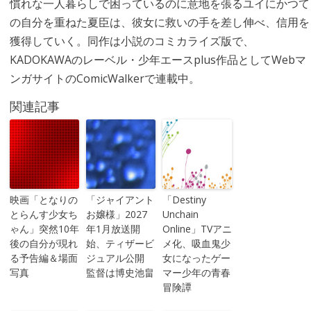
慣れな一人暮らしで困っているのに意地を張るユイにかつて
の自分を重ねた夏臣は、彼女に救いの手を差し伸べ、信用を
獲得していく。同作は小説のコミカライズ版で、
KADOKAWAのレーベル・少年エースplus作品としてWebマ
ンガサイトのComicWalkerで連載中。
関連記事
映画「となりの
「ジャイアント
「Destiny
とらんす少女ち
お嬢様」2027
Unchain
ゃん」突然10年
年1月放送開
Online」TVアニ
後の自分が現れ
始、ティザービ
メ化、吸血鬼少
る予告編＆場面
ジュアル公開
女になったゲー
写真
監督は博史池畠
マー少年の青春
冒険譚