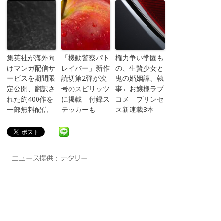
集英社が海外向
「機動警察パト
権力争い学園も
けマンガ配信サ
レイバー」新作
の、生贄少女と
ービスを期間限
読切第2弾が次
鬼の婚姻譚、執
定公開、翻訳さ
号のスピリッツ
事←お嬢様ラブ
れた約400作を
に掲載 付録ス
コメ プリンセ
一部無料配信
テッカーも
ス新連載3本