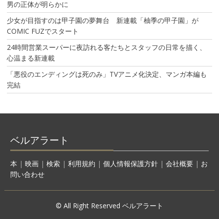
男の正体が明らかに
少女が目指すのは甲子園の夢舞台 新連載「柚季の甲子園」が
COMIC FUZでスタート
24時間営業スーパーに夜訪れる客たちとスタッフの日常を描く、
心温まる新連載
「悪役のエンディングは死のみ」TVアニメ化決定、マンガ本編も
完結
ベルアラート
本
|
映画
|
検索
|
利用規約
|
個人情報保護方針
|
会社概要
|
お
問い合わせ
© All Right Reserved ベルアラート