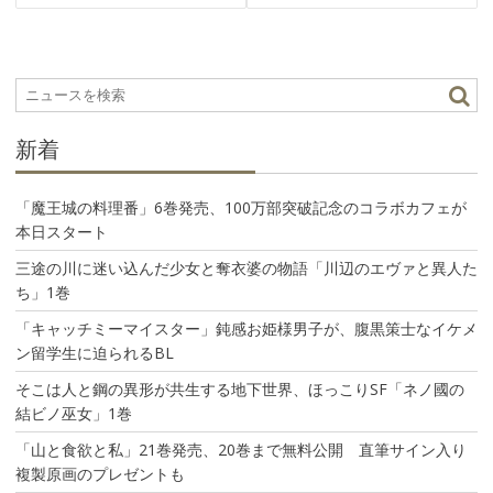
ビ
ゲ
ー
シ
ョ
ン
新着
「魔王城の料理番」6巻発売、100万部突破記念のコラボカフェが
本日スタート
三途の川に迷い込んだ少女と奪衣婆の物語「川辺のエヴァと異人た
ち」1巻
「キャッチミーマイスター」鈍感お姫様男子が、腹黒策士なイケメ
ン留学生に迫られるBL
そこは人と鋼の異形が共生する地下世界、ほっこりSF「ネノ國の
結ビノ巫女」1巻
「山と食欲と私」21巻発売、20巻まで無料公開 直筆サイン入り
複製原画のプレゼントも