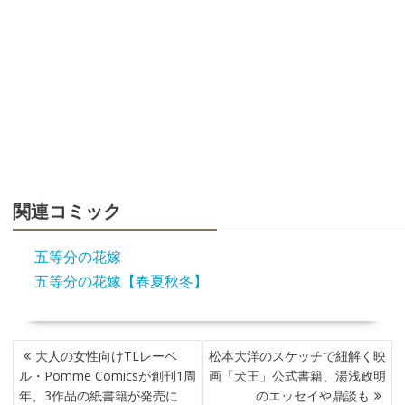
関連コミック
五等分の花嫁
五等分の花嫁【春夏秋冬】
投
大人の女性向けTLレーベ
松本大洋のスケッチで紐解く映
稿
ル・Pomme Comicsが創刊1周
画「犬王」公式書籍、湯浅政明
ナ
年、3作品の紙書籍が発売に
のエッセイや鼎談も