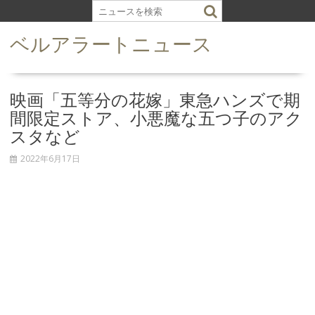
S
k
ベルアラートニュース
i
p
t
o
映画「五等分の花嫁」東急ハンズで期
c
間限定ストア、小悪魔な五つ子のアク
o
スタなど
n
t
2022年6月17日
e
n
t