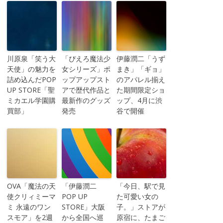
川原泉「笑う大
「ぴえろ魔法少
伊藤潤二「うず
天使」の魅力を
女シリーズ」ポ
まき」「ギョ」
詰め込んだPOP
ップアップスト
のアパレル揃え
UP STORE「聖
アで歴代作品と
た期間限定ショ
ミカエル学園購
最新作のグッズ
ップ、4月に渋
買部」
発売
谷で開催
OVA「魔法の天
「伊藤潤二
「今日、駅で見
使クリィミーマ
POP UP
た可愛い女の
ミ 永遠のワン
STORE」大阪
子。」ストアが
スモア」を2週
から全国へ巡
原宿に、たまご