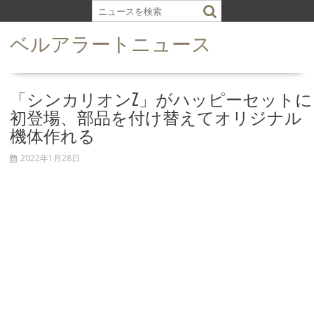
S
k
ベルアラートニュース
i
p
t
o
「シンカリオンZ」がハッピーセットに
c
初登場、部品を付け替えてオリジナル
o
機体作れる
n
t
2022年1月28日
e
n
t