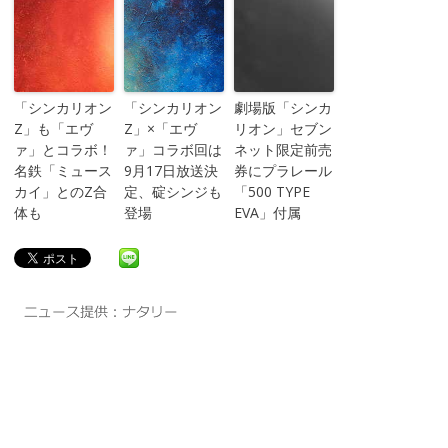
「シンカリオン
「シンカリオン
劇場版「シンカ
Z」も「エヴ
Z」×「エヴ
リオン」セブン
ァ」とコラボ！
ァ」コラボ回は
ネット限定前売
名鉄「ミュース
9月17日放送決
券にプラレール
カイ」とのZ合
定、碇シンジも
「500 TYPE
体も
登場
EVA」付属