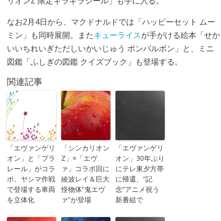
リオンZ 限定キラキラシール」も手に入る。
なお2月4日から、マクドナルドでは「ハッピーセット ムー
ミン」も同時展開。また
キューライス
が手がける絵本「せか
いいちれいぎただしいかいじゅう ボンバルボン」と、ミニ
図鑑「ふしぎの図鑑 クイズブック」も登場する。
関連記事
「エヴァンゲリ
「シンカリオン
「エヴァンゲリ
オン」と「プラ
Z」×「エヴ
オン」30年ぶり
レール」がコラ
ァ」コラボ回に
にテレ東夕方帯
ボ、ヤシマ作戦
綾波レイ＆巨大
に帰還、“記
で登場する車両
怪物体“鬼エヴ
念”アニメ祝う
を立体化
ァ”が登場
新番組で