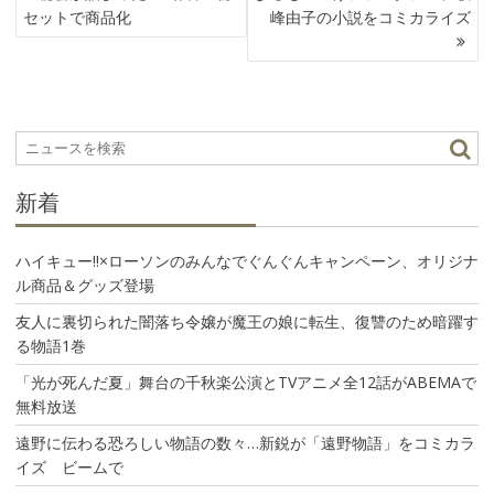
ナ
セットで商品化
峰由子の小説をコミカライズ
ビ
ゲ
ー
シ
ョ
ン
新着
ハイキュー!!×ローソンのみんなでぐんぐんキャンペーン、オリジナ
ル商品＆グッズ登場
友人に裏切られた闇落ち令嬢が魔王の娘に転生、復讐のため暗躍す
る物語1巻
「光が死んだ夏」舞台の千秋楽公演とTVアニメ全12話がABEMAで
無料放送
遠野に伝わる恐ろしい物語の数々…新鋭が「遠野物語」をコミカラ
イズ ビームで