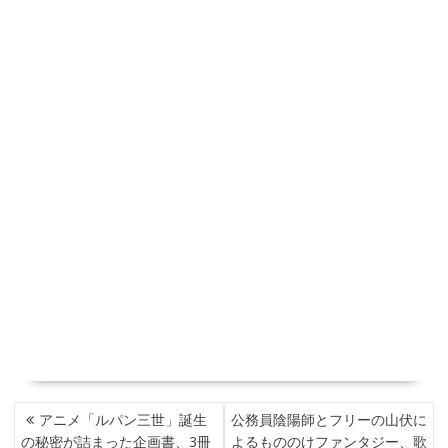
投
アニメ「ルパン三世」誕生
公務員陰陽師とフリーの山伏に
稿
の秘密が詰まった企画書、3冊
よるもののけファンタジー、歌