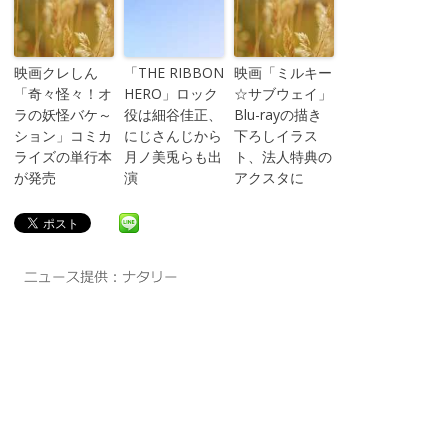
映画クレしん
「THE RIBBON
映画「ミルキー
「奇々怪々！オ
HERO」ロック
☆サブウェイ」
ラの妖怪バケ～
役は細谷佳正、
Blu-rayの描き
ション」コミカ
にじさんじから
下ろしイラス
ライズの単行本
月ノ美兎らも出
ト、法人特典の
が発売
演
アクスタに