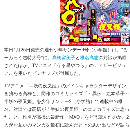
本日1月26日発売の週刊少年サンデー9号（小学館）は、“る
ーみっく超特大号”に。
高橋留美子
と
椎名高志
の対談が掲載
されたほか、TVアニメ「うる星やつら」のティザービジュ
アルを用いたピンナップが付属した。
TVアニメ「半妖の夜叉姫」のメインキャラクターデザイン
を務める高橋と、同作のコミカライズ「～異伝・絵本草子～
半妖の夜叉姫」を少年サンデーS（小学館）で連載中の椎
名。対談では高橋が「半妖の夜叉姫」のコミカライズに思っ
たこと、椎名が高橋の最新作「MAO」をどう読んだのか、2
人がお互いのマンガを最初に読んだときの思い出などが語ら