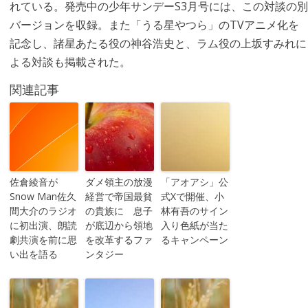
れている。発売中の少年サンデーS3月号には、この対談の別
バージョンを収録。また「うる星やつら」のTVアニメ化を
記念し、諸星あたる役の神谷浩史と、ラム役の上坂すみれに
よる対談も掲載された。
関連記事
佐倉綾音が
ダメ領主の放漫
「アオアシ」公
Snow Man佐久
経営で帝国最貧
式Xで開催、小
間大介のラジオ
の貴族に 息子
林有吾のサイン
に初出演、朗読
が底辺から領地
入り色紙が当た
劇共演を前に思
を改革するファ
るキャンペーン
い出を語る
ンタジー