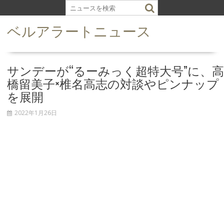
S
k
ベルアラートニュース
i
p
t
o
サンデーが“るーみっく超特大号”に、高
c
橋留美子×椎名高志の対談やピンナップ
o
を展開
n
t
2022年1月26日
e
n
t