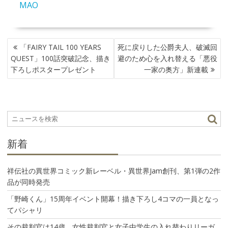
MAO
投
「FAIRY TAIL 100 YEARS
死に戻りした公爵夫人、破滅回
稿
QUEST」100話突破記念、描き
避のため心を入れ替える「悪役
ナ
下ろしポスタープレゼント
一家の奥方」新連載
ビ
ゲ
ー
シ
ョ
ン
新着
祥伝社の異世界コミック新レーベル・異世界Jam創刊、第1弾の2作
品が同時発売
「野崎くん」15周年イベント開幕！描き下ろし4コマの一員となっ
てパシャリ
その裁判官は14歳 女性裁判官と女子中学生の入れ替わりリーガ