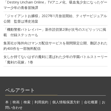
「Destiny Unchain Online」TVアニメ化、吸血鬼少女になったゲー
マー少年の青春冒険譚
「ジャイアントお嬢様」2027年1月放送開始、ティザービジュアル
公開 監督は博史池畠
「機動警察パトレイバー」新作読切第2弾が次号のスピリッツに掲
載 付録ステッカーも
集英社が海外向けマンガ配信サービスを期間限定公開、翻訳された
約400作を一部無料配信
女しか持てないはずの魔剣に選ばれた少年の学園バトルストーリー
「魔剣の花嫁」1巻
ベルアラート
本
|
映画
|
検索
|
利用規約
|
個人情報保護方針
|
会社概要
|
お
問い合わせ