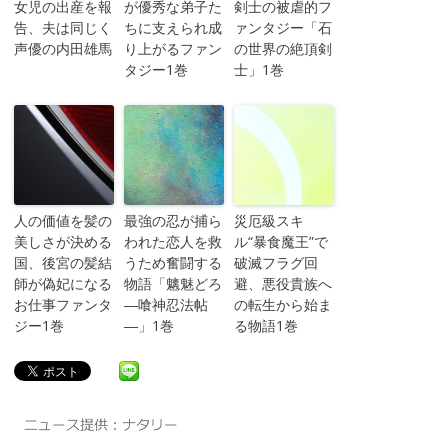
女児の出産を報
が優秀な弟子た
剣士の被虐的フ
告、夫は同じく
ちに支えられ成
ァンタジー「石
声優の内田雄馬
り上がるファン
の世界の絶頂剣
タジー1巻
士」1巻
人の価値を髪の
最強の忍が捕ら
災厄級スキ
美しさが決める
われた恋人を救
ル“暴食魔王”で
国、後宮の髪結
うため奮闘する
破滅フラグ回
師が偽妃になる
物語「魑魅どろ
避、悪役貴族へ
お仕事ファンタ
―喰神忍法帖
の転生から始ま
ジー1巻
―」1巻
る物語1巻