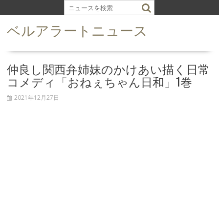
S
k
ベルアラートニュース
i
p
t
o
仲良し関西弁姉妹のかけあい描く日常
c
コメディ「おねぇちゃん日和」1巻
o
n
2021年12月27日
t
e
n
t