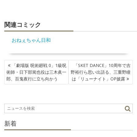
関連コミック
おねぇちゃん日和
投
「劇場版 呪術廻戦 0」1級呪
「SKET DANCE」10周年で吉
稿
術師・日下部篤也役は三木眞一
野裕行ら思い出語る、三重野瞳
ナ
郎、百鬼夜行に立ち向かう
は「リューナイト」OP披露
ビ
ゲ
ー
シ
ョ
ン
新着